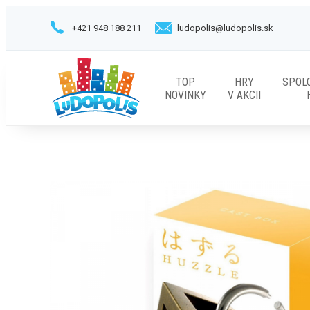
+421 948 188 211
ludopolis@ludopolis.sk
TOP
HRY
SPOL
NOVINKY
V AKCII