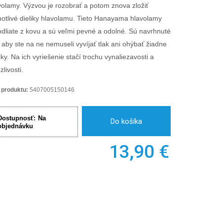
volamy. Výzvou je rozobrať a potom znova zložiť
notlivé dieliky hlavolamu. Tieto Hanayama hlavolamy
odliate z kovu a sú veľmi pevné a odolné. Sú navrhnuté
, aby ste na ne nemuseli vyvíjať tlak ani ohýbať žiadne
iky. Na ich vyriešenie stačí trochu vynaliezavosti a
zlivosti.
 produktu:
5407005150146
Dostupnosť:
Na
Do košíka
objednávku
13,90
€