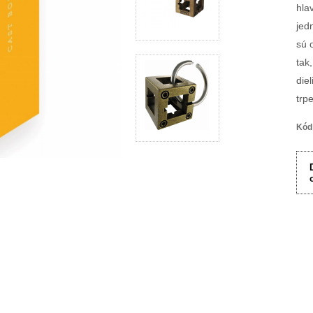
hla
jed
sú 
tak
diel
trpe
Kód