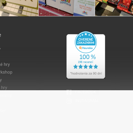
e
y
é hry
kshop
y
 hry
volamy
ier