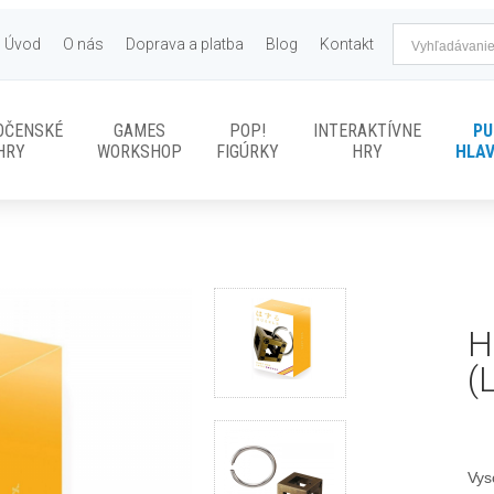
Úvod
O nás
Doprava a platba
Blog
Kontakt
OČENSKÉ
GAMES
POP!
INTERAKTÍVNE
PU
HRY
WORKSHOP
FIGÚRKY
HRY
HLA
H
(
Vys