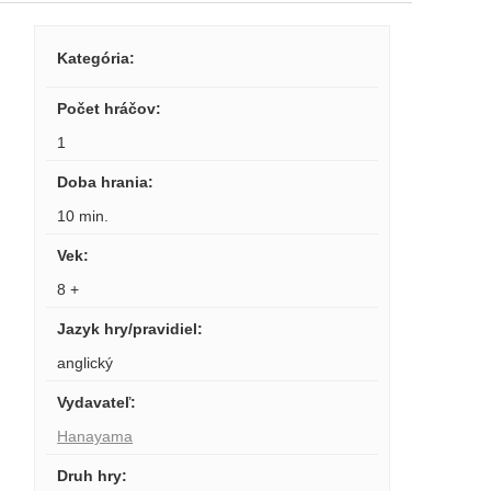
Kategória
:
Počet hráčov
:
1
Doba hrania
:
10 min.
Vek
:
8 +
Jazyk hry/pravidiel
:
anglický
Vydavateľ
:
Hanayama
Druh hry
: