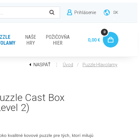
Prihlásenie
SK
0
ZZLE
NAŠE
POŽIČOVŇA
0,00 €
VOLAMY
HRY
HIER
NASPÄŤ
⋮
/
Úvod
Puzzle Hlavolamy
uzzle Cast Box
Level 2)
oko kvalitné kovové puzzle pre tých, ktorí milujú