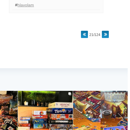
#
hlavolam
21/124