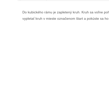
Do kubického rámu je zapletený kruh. Kruh sa voľne poh
vypletať kruh v mieste označenom štart a pokúste sa ho