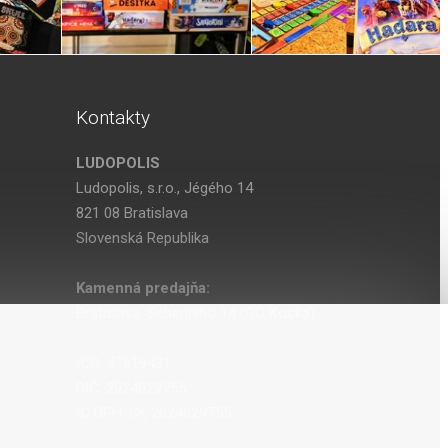
Kontakty
LUDOPOLIS
Ludopolis, s.r.o., Jégého 14
821 08 Bratislava
Slovenská Republika
Kamenná predajňa:
Bratislava, Seberíniho 14 (OC Kocka)
IČO: 47619431
DIČ: 2024029755
IČ DPH: SK 2024029755