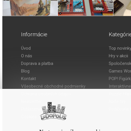
Informácie
Kategóri
Úvod
Top novink
O nás
Hry v akcii
Doprava a platba
Spoločensk
Blog
Games Wor
Kontakt
POP! Figúrk
Všeobecné obchodné podmienky
Interaktívne
Ochrana osobných údajov
Puzzle Hla
Newsletter
Naše hry
Prihlásenie
Požičovňa h
Cookies