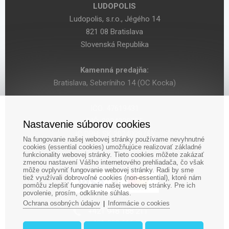
LUDOPOLIS
Ludopolis, s.r.o., Jégého 14
821 08 Bratislava
Slovenská Republika
Kamenná predajňa:
Bratislava, Seberíniho 14 (OC Kocka)
IČO: 47619431
DIČ: 2024029755
Nastavenie súborov cookies
IČ DPH: SK 2024029755
Na fungovanie našej webovej stránky používame nevyhnutné
cookies (essential cookies) umožňujúce realizovať základné
funkcionality webovej stránky. Tieto cookies môžete zakázať
zmenou nastavení Vášho internetového prehliadača, čo však
môže ovplyvniť fungovanie webovej stránky. Radi by sme
tiež využívali dobrovoľné cookies (non-essential), ktoré nám
pomôžu zlepšiť fungovanie našej webovej stránky. Pre ich
povolenie, prosím, odkliknite súhlas.
Ochrana osobných údajov
Informácie o cookies
|
‎+421 948 188 211
+421 908 666 767