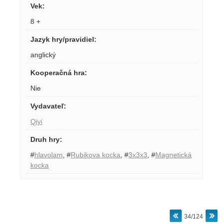
Vek
:
8 +
Jazyk hry/pravidiel
:
anglický
Kooperačná hra
:
Nie
Vydavateľ
:
Qiyi
Druh hry
:
#
hlavolam
,
#
Rubikova kocka
,
#
3x3x3
,
#
Magnetická
kocka
34/124