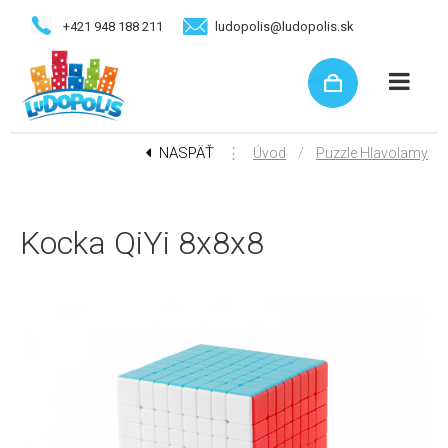
+421 948 188 211
ludopolis@ludopolis.sk
NASPÄŤ
⋮
/
Úvod
Puzzle Hlavolamy
Kocka QiYi 8x8x8