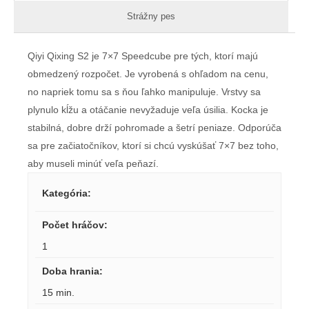
Strážny pes
Qiyi Qixing S2 je 7×7 Speedcube pre tých, ktorí majú
obmedzený rozpočet. Je vyrobená s ohľadom na cenu,
no napriek tomu sa s ňou ľahko manipuluje. Vrstvy sa
plynulo kĺžu a otáčanie nevyžaduje veľa úsilia. Kocka je
stabilná, dobre drží pohromade a šetrí peniaze. Odporúča
sa pre začiatočníkov, ktorí si chcú vyskúšať 7×7 bez toho,
aby museli minúť veľa peňazí.
Kategória
:
Počet hráčov
:
1
Doba hrania
:
15 min.