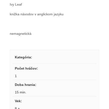
Ivy Leaf
knižka návodov v anglickom jazyku
nemagnetická
Kategória
:
Počet hráčov
:
1
Doba hrania
:
15 min.
Vek
:
8 +