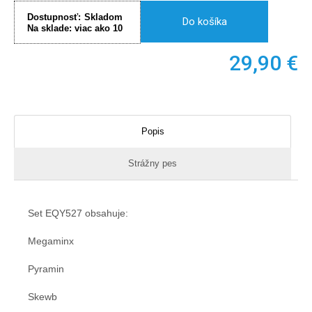
Dostupnosť:
Skladom
Do košíka
Na sklade:
viac ako 10
29,90
€
Popis
Strážny pes
Set EQY527 obsahuje:
Megaminx
Pyramin
Skewb