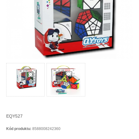
EQY527
Kód produktu:
8588008242360