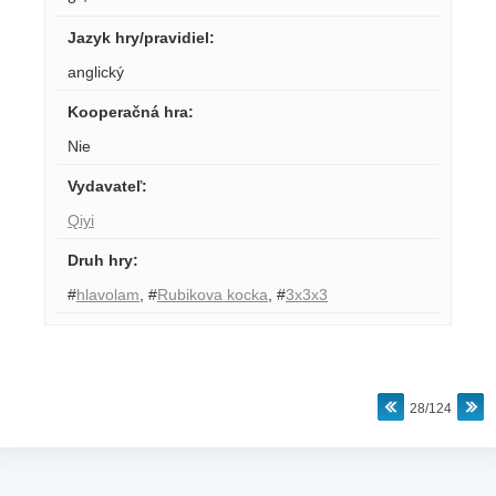
Jazyk hry/pravidiel
:
anglický
Kooperačná hra
:
Nie
Vydavateľ
:
Qiyi
Druh hry
:
#
hlavolam
,
#
Rubikova kocka
,
#
3x3x3
28/124