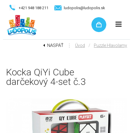
+421 948 188 211
ludopolis@ludopolis.sk
NASPÄŤ
⋮
/
Úvod
Puzzle Hlavolamy
Kocka QiYi Cube
darčekový 4-set č.3