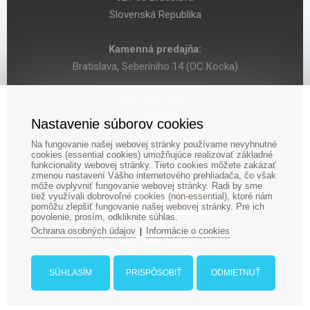
Slovenská Republika
Kamenná predajňa:
Bratislava, Seberíniho 14 (OC Kocka)
IČO: 47619431
DIČ: 2024029755
Nastavenie súborov cookies
IČ DPH: SK 2024029755
Na fungovanie našej webovej stránky používame nevyhnutné
cookies (essential cookies) umožňujúce realizovať základné
funkcionality webovej stránky. Tieto cookies môžete zakázať
zmenou nastavení Vášho internetového prehliadača, čo však
môže ovplyvniť fungovanie webovej stránky. Radi by sme
tiež využívali dobrovoľné cookies (non-essential), ktoré nám
pomôžu zlepšiť fungovanie našej webovej stránky. Pre ich
povolenie, prosím, odkliknite súhlas.
Ochrana osobných údajov
Informácie o cookies
|
‎+421 948 188 211
+421 908 666 767
ludopolis@ludopolis.sk
SÚHLASÍM
PRISPÔSOBIŤ
ODMIETNUŤ