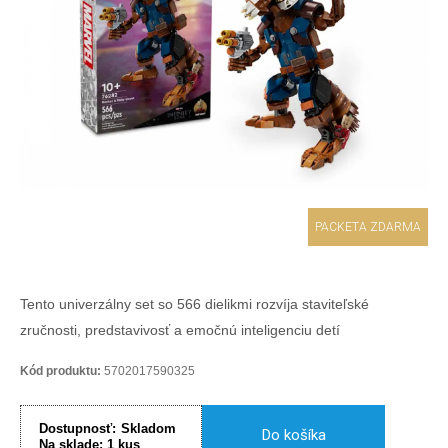
PACKETA ZDARMA
Tento univerzálny set so 566 dielikmi rozvíja staviteľské
zručnosti, predstavivosť a emočnú inteligenciu detí
Kód produktu:
5702017590325
Dostupnosť:
Skladom
Do košíka
Na sklade:
1
kus