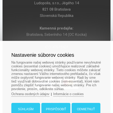
Ludopolis, s.r.o., Jégého 14
821 08 Bratislava
Slovenská Republika
Kamenná predajňa:
Bratislava, Seberíniho 14 (OC Kocka)
IČO: 47619431
DIČ: 2024029755
Nastavenie súborov cookies
IČ DPH: SK 2024029755
Na fungovanie našej webovej stránky používame nevyhnutné
cookies (essential cookies) umožňujúce realizovať základné
funkcionality webovej stránky. Tieto cookies môžete zakázať
zmenou nastavení Vášho internetového prehliadača, čo však
môže ovplyvniť fungovanie webovej stránky. Radi by sme
tiež využívali dobrovoľné cookies (non-essential), ktoré nám
pomôžu zlepšiť fungovanie našej webovej stránky. Pre ich
povolenie, prosím, odkliknite súhlas.
Ochrana osobných údajov
Informácie o cookies
|
‎+421 948 188 211
+421 908 666 767
SÚHLASÍM
PRISPÔSOBIŤ
ODMIETNUŤ
ludopolis@ludopolis.sk