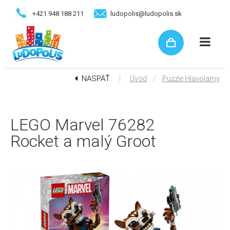
+421 948 188 211
ludopolis@ludopolis.sk
NASPÄŤ
⋮
/
Úvod
Puzzle Hlavolamy
LEGO Marvel 76282
Rocket a malý Groot