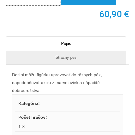
60,90
€
Popis
Strážny pes
Deti si môžu figúrku upravovať do rôznych póz,
napodobňovať akciu z marveloviek a nápadité
dobrodružstvá.
Kategória
:
Počet hráčov
:
1-8