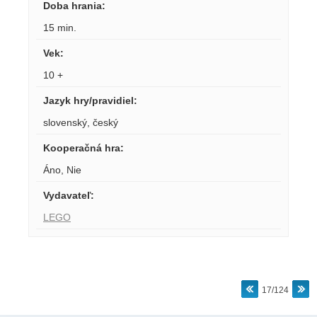
Doba hrania
:
15 min.
Vek
:
10 +
Jazyk hry/pravidiel
:
slovenský
,
český
Kooperačná hra
:
Áno
,
Nie
Vydavateľ
:
LEGO
17/124