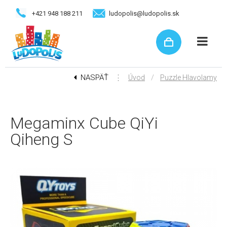
+421 948 188 211
ludopolis@ludopolis.sk
NASPÄŤ
⋮
/
Úvod
Puzzle Hlavolamy
Megaminx Cube QiYi
Qiheng S