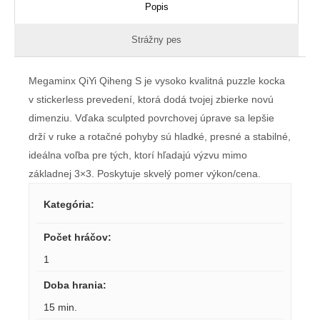
Popis
Strážny pes
Megaminx QiYi Qiheng S je vysoko kvalitná puzzle kocka
v stickerless prevedení, ktorá dodá tvojej zbierke novú
dimenziu. Vďaka sculpted povrchovej úprave sa lepšie
drží v ruke a rotačné pohyby sú hladké, presné a stabilné,
ideálna voľba pre tých, ktorí hľadajú výzvu mimo
základnej 3×3. Poskytuje skvelý pomer výkon/cena.
Kategória
:
Počet hráčov
:
1
Doba hrania
:
15 min.