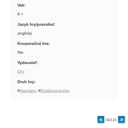
Vek
:
8 +
Jazyk hry/pravidiel
:
anglický
Kooperačná hra
:
Nie
Vydavateľ
:
Qiyi
Druh hry
:
#
hlavolam
,
#
Rubikova kocka
49/124