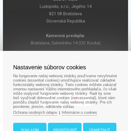
Ludopolis, s.r.o., Jégého 14
821 08 Bratislava
Slovenská Republika
Kamenná predajňa:
Bratislava, Seberíniho 14 (OC Kocka)
IČO: 47619431
DIČ: 2024029755
Nastavenie súborov cookies
IČ DPH: SK 2024029755
Na fungovanie našej webovej stránky používame nevyhnutné
cookies (essential cookies) umožňujúce realizovať základné
funkcionality webovej stránky. Tieto cookies môžete zakázať
zmenou nastavení Vášho internetového prehliadača, čo však
môže ovplyvniť fungovanie webovej stránky. Radi by sme
tiež využívali dobrovoľné cookies (non-essential), ktoré nám
pomôžu zlepšiť fungovanie našej webovej stránky. Pre ich
povolenie, prosím, odkliknite súhlas.
Ochrana osobných údajov
Informácie o cookies
|
‎+421 948 188 211
+421 908 666 767
ludopolis@ludopolis.sk
SÚHLASÍM
PRISPÔSOBIŤ
ODMIETNUŤ