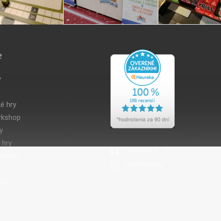
e
y
é hry
kshop
y
 hry
volamy
ier