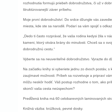
rozhodnutia formujú priebeh dobrodružstva, či už v dobr
štruktúrovanejší záver príbehu.
Moje první dobrodružství: Do srdce džungle vás zavedie 
miesta, kde ste sa narodili. Podarí sa vám spojiť s odk
„Dedo ti často rozprával, že vaša rodina kedysi žila v
kameni, ktorý otvára brány do minulosti. Chceš sa o sv
dobrodružnú cestu.“
Vyberte sa na neuveriteľné dobrodružstvo. Vyrazte do dž
Na začiatku knihy si vyberiete jednu zo dvoch postáv, s 
zaujímavé možnosti. Príbeh sa rozvetvuje a pripraví vám
môžu neskôr hodiť. Váš postup rozhodne o tom, ako prí
skončí vaša cesta neúspechom?
Predĺžená kniha má 60 celobarevných laminovaných str
Knižná väzba: krúžková, pevné dosky.