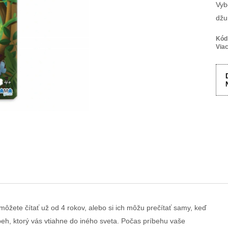
Vyb
džu
Kód
Viac
m môžete čítať už od 4 rokov, alebo si ich môžu prečítať samy, keď
eh, ktorý vás vtiahne do iného sveta. Počas príbehu vaše