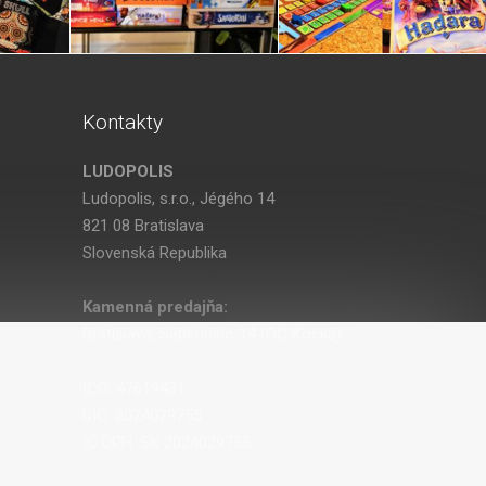
Kontakty
LUDOPOLIS
Ludopolis, s.r.o., Jégého 14
821 08 Bratislava
Slovenská Republika
Kamenná predajňa:
Bratislava, Seberíniho 14 (OC Kocka)
IČO: 47619431
DIČ: 2024029755
IČ DPH: SK 2024029755