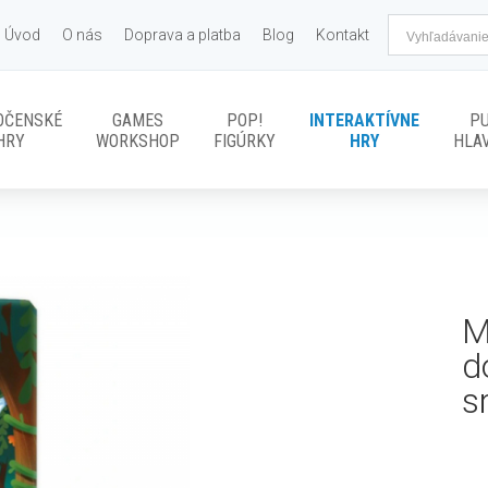
Úvod
O nás
Doprava a platba
Blog
Kontakt
OČENSKÉ
GAMES
POP!
INTERAKTÍVNE
P
HRY
WORKSHOP
FIGÚRKY
HRY
HLA
M
d
s