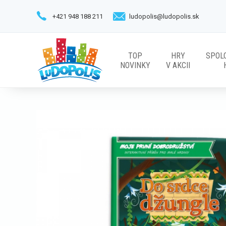
+421 948 188 211
ludopolis@ludopolis.sk
TOP
HRY
SPOL
NOVINKY
V AKCII