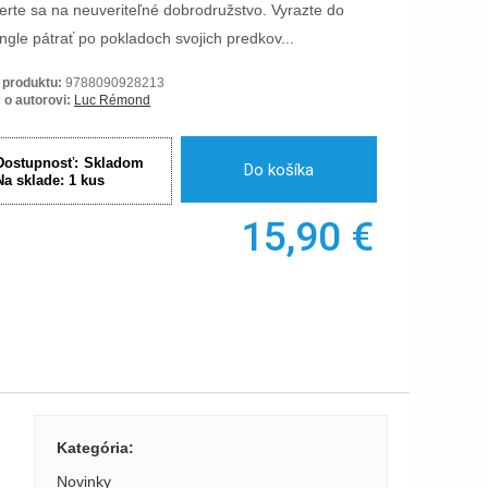
erte sa na neuveriteľné dobrodružstvo. Vyrazte do
ngle pátrať po pokladoch svojich predkov...
 produktu:
9788090928213
 o autorovi:
Luc Rémond
Dostupnosť:
Skladom
Do košíka
Na sklade:
1
kus
15,90
€
Kategória
:
Novinky