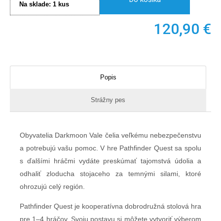
Na sklade:
1
kus
120,90
€
Popis
Strážny pes
Obyvatelia Darkmoon Vale čelia veľkému nebezpečenstvu
a potrebujú vašu pomoc. V hre Pathfinder Quest sa spolu
s ďalšími hráčmi vydáte preskúmať tajomstvá údolia a
odhaliť zloducha stojaceho za temnými silami, ktoré
ohrozujú celý región.
Pathfinder Quest je kooperatívna dobrodružná stolová hra
pre 1–4 hráčov. Svoju postavu si môžete vytvoriť výberom