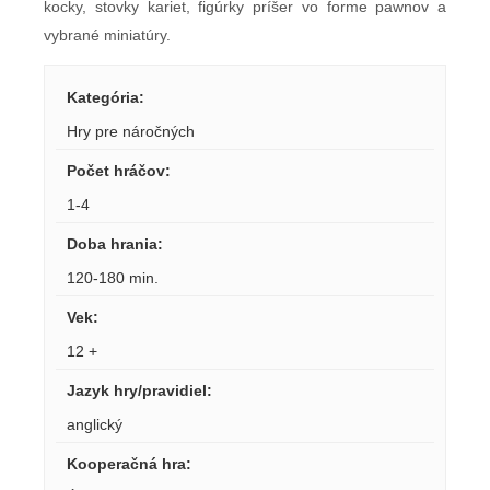
kocky, stovky kariet, figúrky príšer vo forme pawnov a
vybrané miniatúry.
Kategória
:
Hry pre náročných
Počet hráčov
:
1-4
Doba hrania
:
120-180 min.
Vek
:
12 +
Jazyk hry/pravidiel
:
anglický
Kooperačná hra
: