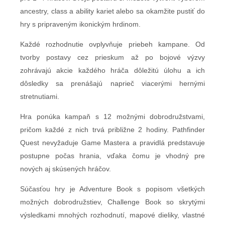
ancestry, class a ability kariet alebo sa okamžite pustiť do
hry s pripraveným ikonickým hrdinom.
Každé rozhodnutie ovplyvňuje priebeh kampane. Od
tvorby postavy cez prieskum až po bojové výzvy
zohrávajú akcie každého hráča dôležitú úlohu a ich
dôsledky sa prenášajú naprieč viacerými hernými
stretnutiami.
Hra ponúka kampaň s 12 možnými dobrodružstvami,
pričom každé z nich trvá približne 2 hodiny. Pathfinder
Quest nevyžaduje Game Mastera a pravidlá predstavuje
postupne počas hrania, vďaka čomu je vhodný pre
nových aj skúsených hráčov.
Súčasťou hry je Adventure Book s popisom všetkých
možných dobrodružstiev, Challenge Book so skrytými
výsledkami mnohých rozhodnutí, mapové dieliky, vlastné