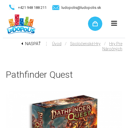
+421 948 188 211
ludopolis@ludopolis.sk
NASPÄŤ
⋮
/
/
Úvod
Spoločenské Hry
Hry Pre
Náročných
Pathfinder Quest