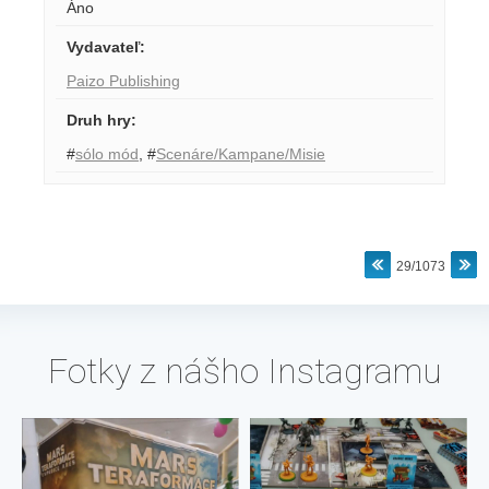
Áno
Vydavateľ
:
Paizo Publishing
Druh hry
:
#
sólo mód
,
#
Scenáre/Kampane/Misie
29/1073
Fotky z nášho Instagramu