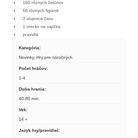
160 rôznych žetónov
66 rôznych figúrok
2 stupnice času
1 vrecko na vajíčka
pravidlá
Kategória
:
Novinky
,
Hry pre náročných
Počet hráčov
:
1-4
Doba hrania
:
40-80 min.
Vek
:
14 +
Jazyk hry/pravidiel
: