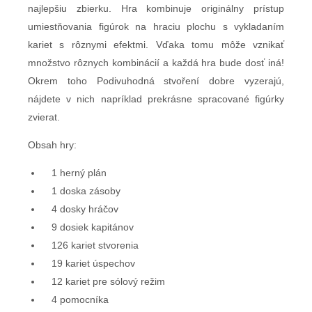
najlepšiu zbierku. Hra kombinuje originálny prístup
umiestňovania figúrok na hraciu plochu s vykladaním
kariet s rôznymi efektmi. Vďaka tomu môže vznikať
množstvo rôznych kombinácií a každá hra bude dosť iná!
Okrem toho Podivuhodná stvoření dobre vyzerajú,
nájdete v nich napríklad prekrásne spracované figúrky
zvierat.
Obsah hry:
1 herný plán
1 doska zásoby
4 dosky hráčov
9 dosiek kapitánov
126 kariet stvorenia
19 kariet úspechov
12 kariet pre sólový režim
4 pomocníka