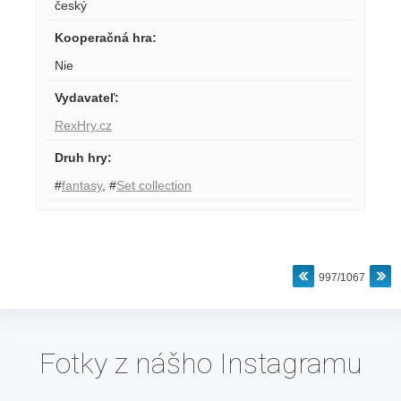
český
Kooperačná hra
:
Nie
Vydavateľ
:
RexHry.cz
Druh hry
:
#
fantasy
,
#
Set collection
997/1067
Fotky z nášho Instagramu