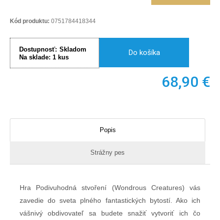
Kód produktu:
0751784418344
Dostupnosť:
Skladom
Do košíka
Na sklade:
1
kus
68,90
€
Popis
Strážny pes
Hra Podivuhodná stvoření (Wondrous Creatures) vás
zavedie do sveta plného fantastických bytostí. Ako ich
vášnivý obdivovateľ sa budete snažiť vytvoriť ich čo