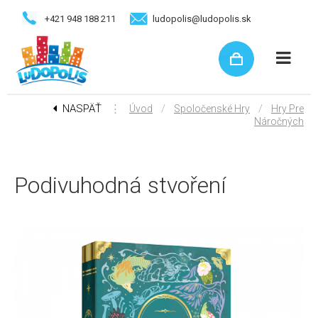
+421 948 188 211
ludopolis@ludopolis.sk
NASPÄŤ
⋮
/
/
Úvod
Spoločenské Hry
Hry Pre
Náročných
Podivuhodná stvoření