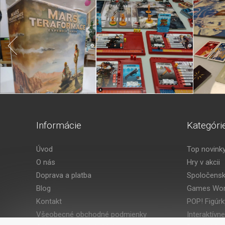
Informácie
Kategóri
Úvod
Top novink
O nás
Hry v akcii
Doprava a platba
Spoločensk
Blog
Games Wor
Kontakt
POP! Figúrk
Všeobecné obchodné podmienky
Interaktívne