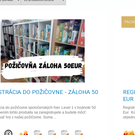
PACK
STRÁCIA DO POŽIČOVNE - ZÁLOHA 50
REG
EUR
cia do požičovne spoločenských hier. Level 1 v hodnote 50
Registr
ením tohto produktu sa zaregistrujete a budete môcť
Eur. Kú
ať hry z našej požičovne. Suma ...
objedná