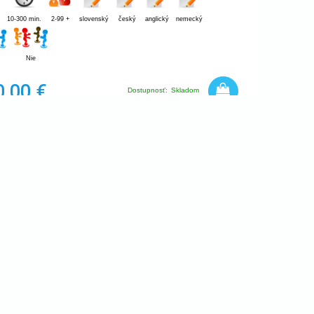
10-300 min.
2-99 +
slovenský
český
anglický
nemecký
Nie
0,00 €
Dostupnosť:
Skladom