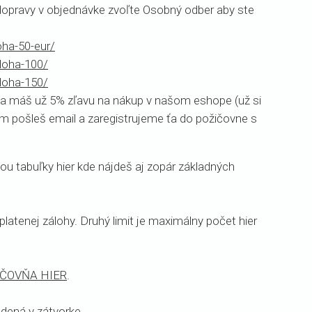
dopravy v objednávke zvoľte Osobný odber aby ste
oha-50-eur/
aloha-100/
aloha-150/
v a máš už 5% zľavu na nákup v našom eshope (už si
nám pošleš email a zaregistrujeme ťa do požičovne s
ou tabuľky hier kde nájdeš aj zopár základných
latenej zálohy. Druhý limit je maximálny počet hier
IČOVŇA HIER
.
edená v zátvorke.