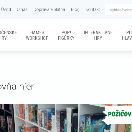
Úvod
O nás
Doprava a platba
Blog
Kontakt
OČENSKÉ
GAMES
POP!
INTERAKTÍVNE
PU
HRY
WORKSHOP
FIGÚRKY
HRY
HLA
ovňa hier