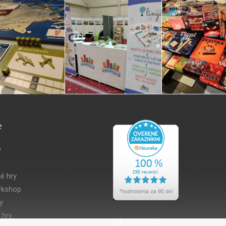
e
y
é hry
kshop
y
 hry