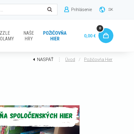
Prihlásenie
SK
0
ZZLE
NAŠE
POŽIČOVŇA
0,00 €
VOLAMY
HRY
HIER
NASPÄŤ
⋮
/
Úvod
Požičovňa Hier