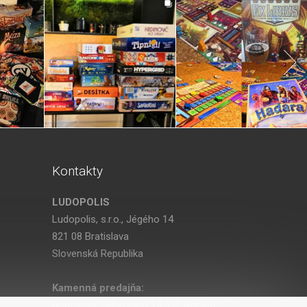
Kontakty
LUDOPOLIS
Ludopolis, s.r.o., Jégého 14
821 08 Bratislava
Slovenská Republika
Kamenná predajňa:
Bratislava, Seberíniho 14 (OC Kocka)