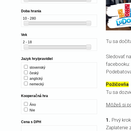
Doba hrania
10 - 280
Vek
Tu sa dočíta
2 - 18
Sledovať n
Jazyk hry/pravidiel
facebooku
slovenský
Podebatova
český
anglický
Požičovňa
nemecký
Tu sa dozvi
Kooperačná hra
Môžeš si po
Áno
Nie
1.
Prvý krok
Cena s DPH
Zaplatenie 