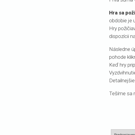
Hra sa pož
obdobie je 
Hry požičia
dispozícii n
Následne úp
pohode klikn
Keď hry pri
Vyzdvihnutie
Detailnejši
Tešíme sa na