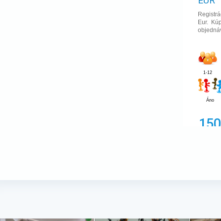
EUR
Registrá
Eur. Kúp
objednáv
1-12
Áno
150