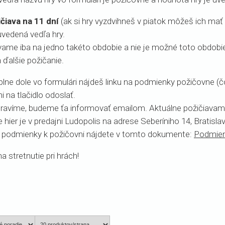
ičiava na 11 dní
(ak si hry vyzdvihneš v piatok môžeš ich mať 
uvedená vedľa hry.
vame iba na jedno takéto obdobie a nie je možné toto obdobie p
a ďalšie požičanie.
lne dole vo formulári nájdeš linku na podmienky požičovne (čo 
i na tlačidlo odoslať.
pravíme, budeme ťa informovať emailom. Aktuálne požičiavame
 hier je v predajni Ludopolis na adrese Seberíniho 14, Bratislav
e podmienky k požičovni nájdete v tomto dokumente:
Podmien
 stretnutie pri hrách!