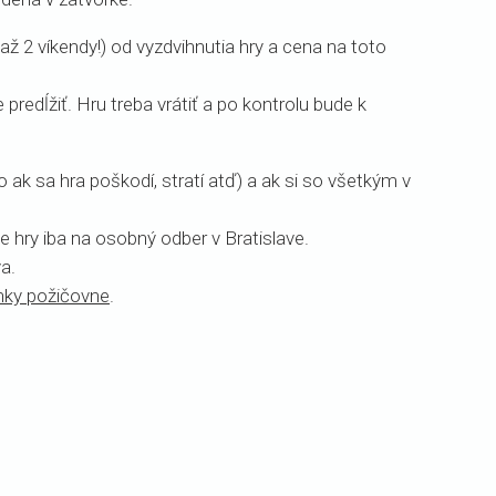
až 2 víkendy!) od vyzdvihnutia hry a cena na toto
redĺžiť. Hru treba vrátiť a po kontrolu bude k
ak sa hra poškodí, stratí atď) a ak si so všetkým v
 hry iba na osobný odber v Bratislave.
a.
ky požičovne
.