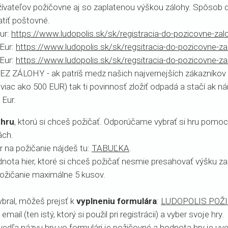
vateľov požičovne aj so zaplatenou výškou zálohy. Spôsob 
atiť poštovné.
ur:
https://www.ludopolis.sk/sk/registracia-do-pozicovne-zal
Eur:
https://www.ludopolis.sk/sk/regsitracia-do-pozicovne-z
Eur:
https://www.ludopolis.sk/sk/regsitracia-do-pozicovne-z
BEZ ZÁLOHY - ak patríš medz našich najvernejších zákazníko
 viac ako 500 EUR) tak ti povinnosť zložiť odpadá a stačí ak 
 Eur.
 hru
, ktorú si chceš požičať. Odporúčame vybrať si hru pomoc
ách.
 na požičanie nájdeš tu:
TABUĽKA
.
nota hier, ktoré si chceš požičať nesmie presahovať výšku zap
požičanie maximálne 5 kusov.
vybral, môžeš prejsť k
vyplneniu formulára
:
LUDOPOLIS POŽ
email (ten istý, ktorý si použil pri registrácii) a vyber svoje hry.
edľa názvu hry vo formulári je požičovné a hodnota hry je uv