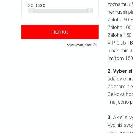
zoznamu uží
0 € - 150 €
nemuseli pl
Záloha 50 E
Záloha 100 
Záloha 150 
VIP Club - 
Vynulovať filter
u nás minul
limitom 150
2. Vyber si
údajov o hr
Zoznam hier
Celková hod
- na jedno 
3.
Ak si si 
Vyplníš svoj 
Prvá suma v