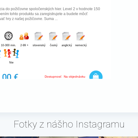
cia do požičovne spoločenských hier. Level 2 v hodnote 150
ením tohto produktu sa zaregistrujete a budete môcť
ať hry z našej požičovne. Suma ...
10-300 min.
2-99 +
slovenský
český
anglický
nemecký
Nie
,00 €
Dostupnosť:
Na objednávku
Fotky z nášho Instagramu