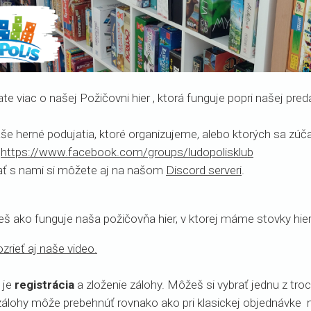
te viac o našej Požičovni hier , ktorá funguje popri našej pred
aše herné podujatia, ktoré organizujeme, alebo ktorých sa
:
https://www.facebook.com/groups/ludopolisklub
ť s nami si môžete aj na našom
Discord serveri
.
eš ako funguje naša požičovňa hier, v ktorej máme stovky hier
zrieť aj naše video.
 je
registrácia
a zloženie zálohy. Môžeš si vybrať jednu z tr
zálohy môže prebehnúť rovnako ako pri klasickej objednávke n