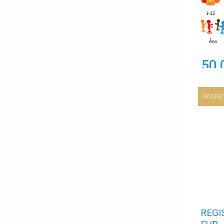
1-12
Áno
50,
PACKE
REGI