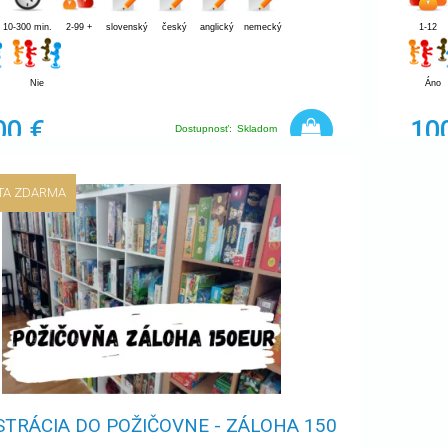
10-300 min.
2-99 +
slovenský
český
anglický
nemecký
1-12
Nie
Áno
00 €
10
Dostupnosť:
Skladom
TA ZDARMA
STRÁCIA DO POŽIČOVNE - ZÁLOHA 150