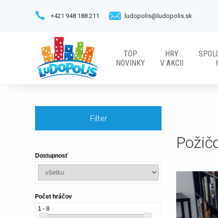
+421 948 188 211
ludopolis@ludopolis.sk
TOP
HRY
SPOL
NOVINKY
V AKCII
Filter
Požič
Dostupnosť
Počet hráčov
1 - 8