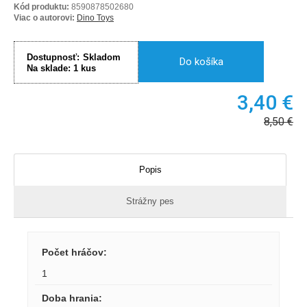
Kód produktu:
8590878502680
Viac o autorovi:
Dino Toys
Dostupnosť:
Skladom
Do košíka
Na sklade:
1
kus
3,40
€
8,50
€
Popis
Strážny pes
Počet hráčov
:
1
Doba hrania
: