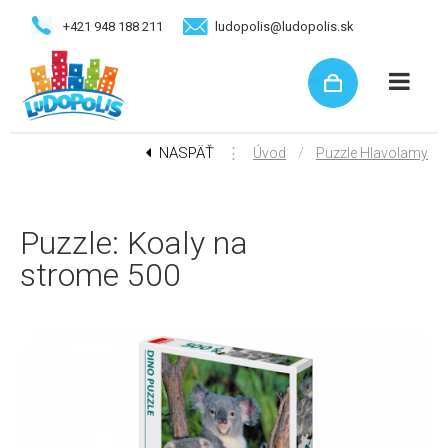
+421 948 188 211
ludopolis@ludopolis.sk
NASPÄŤ
⋮
/
Úvod
Puzzle Hlavolamy
Puzzle: Koaly na
strome 500