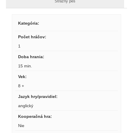
Strážny pes
Kategória
:
Počet hráčov
:
1
Doba hrania
:
15 min.
Vek
:
8 +
Jazyk hry/pravidiel
:
anglický
Kooperačná hra
:
Nie