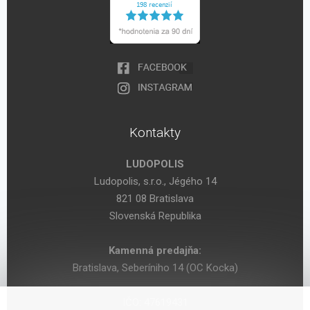
Kontakty
LUDOPOLIS
Ludopolis, s.r.o., Jégého 14
821 08 Bratislava
Slovenská Republika
Kamenná predajňa:
Bratislava, Seberíniho 14 (OC Kocka)
IČO: 47619431