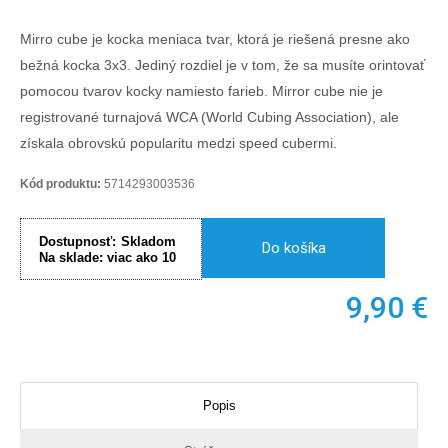
Mirro cube je kocka meniaca tvar, ktorá je riešená presne ako
bežná kocka 3x3. Jediný rozdiel je v tom, že sa musíte orintovať
pomocou tvarov kocky namiesto farieb. Mirror cube nie je
registrované turnajová WCA (World Cubing Association), ale
získala obrovskú popularitu medzi speed cubermi.
Kód produktu:
5714293003536
Dostupnosť:
Skladom
Do košíka
Na sklade:
viac ako 10
9,90
€
Popis