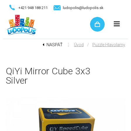
+421 948 188 211
ludopolis@ludopolis.sk
NASPÄŤ
⋮
/
Úvod
Puzzle Hlavolamy
QiYi Mirror Cube 3x3
Silver