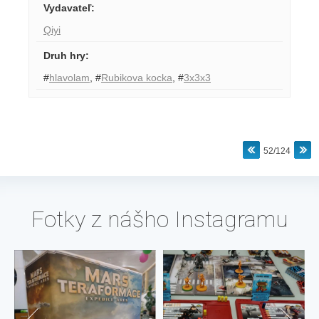
Vydavateľ
:
Qiyi
Druh hry
:
#
hlavolam
,
#
Rubikova kocka
,
#
3x3x3
52/124
Fotky z nášho Instagramu