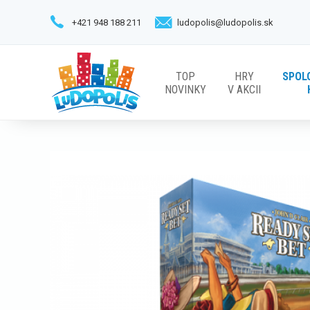
+421 948 188 211
ludopolis@ludopolis.sk
TOP
HRY
SPOL
NOVINKY
V AKCII