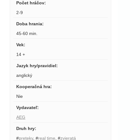
Počet hráčov
:
2-9
Doba hrania
:
45-60 min.
Vek
:
14 +
Jazyk hry/pravidiel
:
anglický
Kooperačná hra
:
Nie
Vydavateľ
:
AEG
Druh hry
:
#
preteky
,
#
real time
,
#
zvieratá