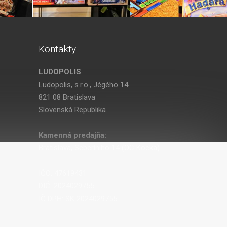
Kontakty
LUDOPOLIS
Ludopolis, s.r.o., Jégého 14
821 08 Bratislava
Slovenská Republika
Kamenná predajňa:
Bratislava, Seberíniho 14 (OC Kocka)
IČO: 47619431
DIČ: 2024029755
IČ DPH: SK 2024029755