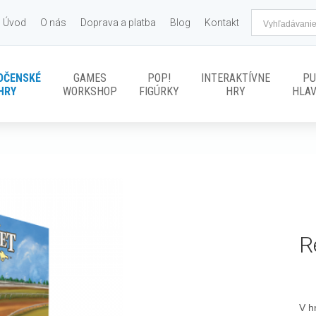
Úvod
O nás
Doprava a platba
Blog
Kontakt
OČENSKÉ
GAMES
POP!
INTERAKTÍVNE
PU
HRY
WORKSHOP
FIGÚRKY
HRY
HLA
R
V h