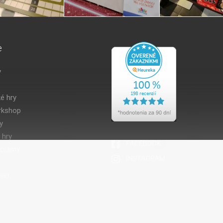
e
y
é hry
kshop
y
 hry
volamy
ier