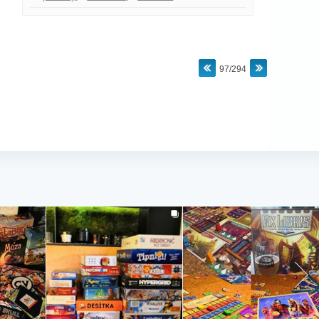
97/294