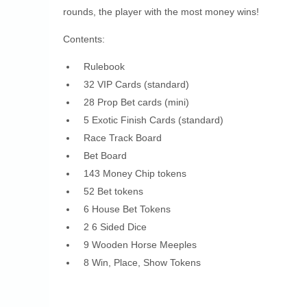
rounds, the player with the most money wins!
Contents:
Rulebook
32 VIP Cards (standard)
28 Prop Bet cards (mini)
5 Exotic Finish Cards (standard)
Race Track Board
Bet Board
143 Money Chip tokens
52 Bet tokens
6 House Bet Tokens
2 6 Sided Dice
9 Wooden Horse Meeples
8 Win, Place, Show Tokens