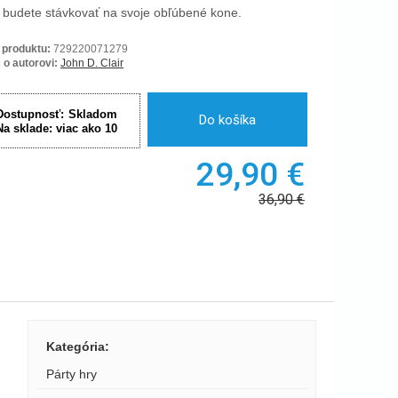
 budete stávkovať na svoje obľúbené kone.
 produktu:
729220071279
 o autorovi:
John D. Clair
Dostupnosť:
Skladom
Do košíka
Na sklade:
viac ako 10
29,90
€
36,90
€
Kategória
:
Párty hry