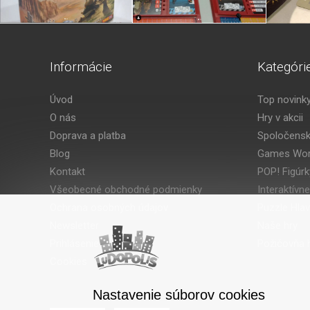
Informácie
Kategóri
Úvod
Top novink
O nás
Hry v akcii
Doprava a platba
Spoločensk
Blog
Games Wor
Kontakt
POP! Figúrk
Všeobecné obchodné podmienky
Interaktívne
Ochrana osobných údajov
Puzzle Hla
Newsletter
Naše hry
Prihlásenie
Požičovňa h
Cookies
Nastavenie súborov cookies