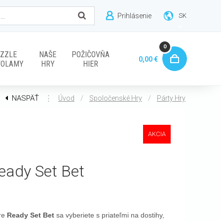
Prihlásenie
SK
0
ZZLE
NAŠE
POŽIČOVŇA
0,00 €
VOLAMY
HRY
HIER
NASPÄŤ
⋮
/
/
Úvod
Spoločenské Hry
Párty Hry
AKCIA
eady Set Bet
re
Ready Set Bet
sa vyberiete s priateľmi na dostihy,