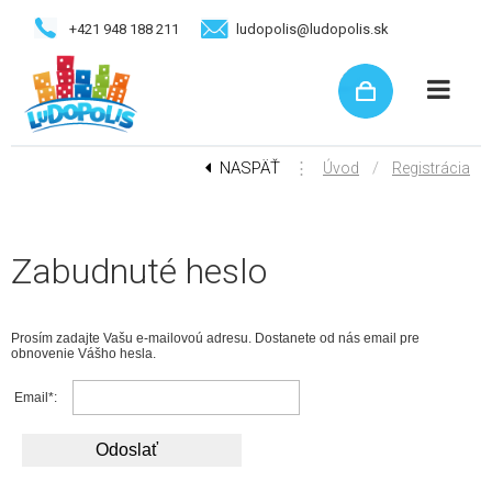
+421 948 188 211
ludopolis@ludopolis.sk
NASPÄŤ
⋮
/
Úvod
Registrácia
Zabudnuté heslo
Prosím zadajte Vašu e-mailovoú adresu. Dostanete od nás email pre
obnovenie Vášho hesla.
Email*: