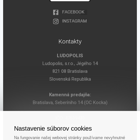
Kontakty
LUDOPOLIS
Ludopolis, s.r.o., Jégého 14
821 08 Bratislava
Slovenská Republika
Kamenná predajňa:
Bratislava, Seberíniho 14 (OC Kocka)
IČO: 47619431
DIČ: 2024029755
Nastavenie súborov cookies
IČ DPH: SK 2024029755
Na fungovanie našej webovej stránky používame nevyhnutné