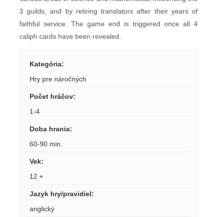
3 guilds, and by retiring translators after their years of
faithful service. The game end is triggered once all 4
caliph cards have been revealed.
Kategória
:
Hry pre náročných
Počet hráčov
:
1-4
Doba hrania
:
60-90 min.
Vek
:
12 +
Jazyk hry/pravidiel
:
anglický