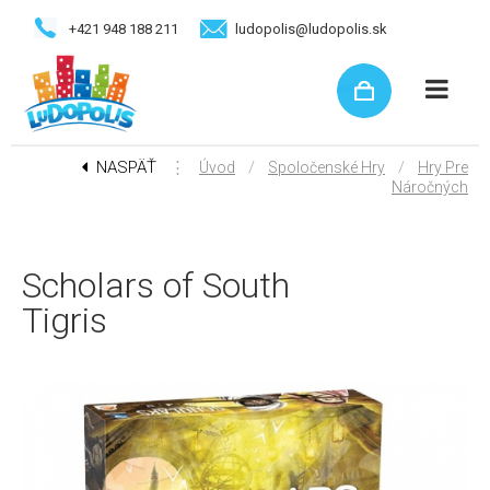
+421 948 188 211
ludopolis@ludopolis.sk
NASPÄŤ
⋮
/
/
Úvod
Spoločenské Hry
Hry Pre
Náročných
Scholars of South
Tigris