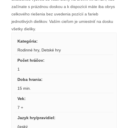
začínate s prázdnou doskou a k dispozícii máte iba obrys
celkového riešenia bez uvedenia pozícií a farieb
jednotlivých dielikov. Vaším cieľom je umiestniť na dosku
všetky dieliky.
Kategória
:
Rodinné hry
,
Detské hry
Počet hráčov
:
1
Doba hrania
:
15 min.
Vek
:
7 +
Jazyk hry/pravidiel
:
český