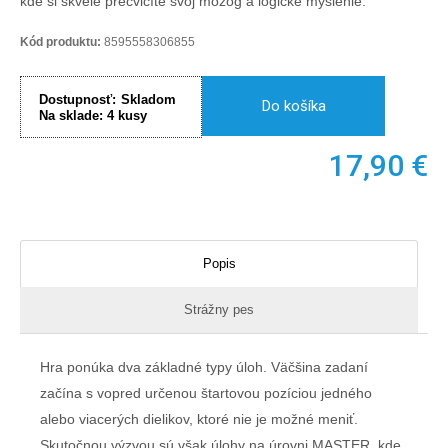
kde si skvele precvičíte svoj mozog a logické myslenie.
Kód produktu:
8595558306855
Dostupnosť:
Skladom
Do košíka
Na sklade:
4
kusy
17,90
€
Popis
Strážny pes
Hra ponúka dva základné typy úloh. Väčšina zadaní
začína s vopred určenou štartovou pozíciou jedného
alebo viacerých dielikov, ktoré nie je možné meniť.
Skutočnou výzvou sú však úlohy na úrovni MASTER, kde