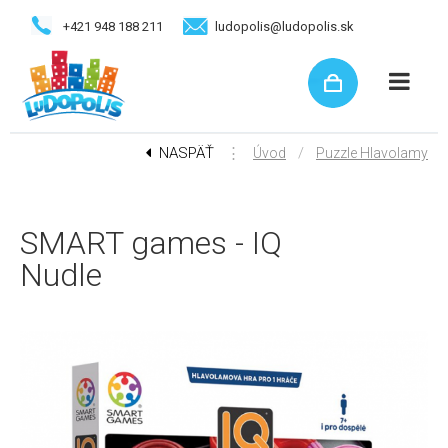
+421 948 188 211
ludopolis@ludopolis.sk
NASPÄŤ
⋮
/
Úvod
Puzzle Hlavolamy
SMART games - IQ
Nudle