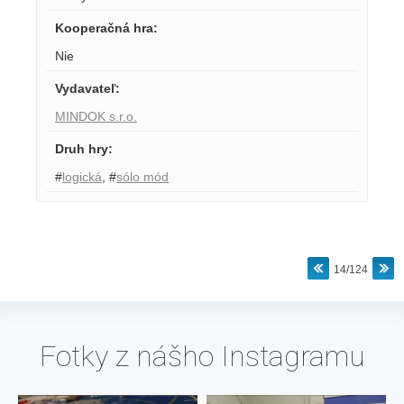
Kooperačná hra
:
Nie
Vydavateľ
:
MINDOK s.r.o.
Druh hry
:
#
logická
,
#
sólo mód
14/124
Fotky z nášho Instagramu