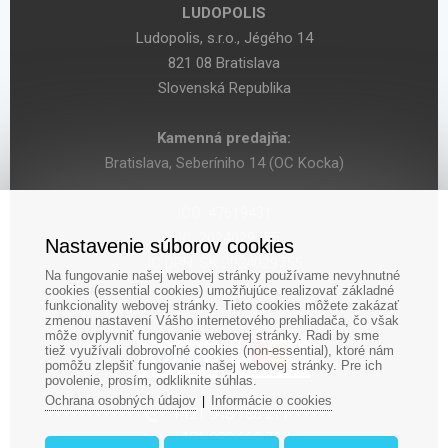
LUDOPOLIS
Ludopolis, s.r.o., Jégého 14
821 08 Bratislava
Slovenská Republika
Kamenná predajňa:
Bratislava, Seberíniho 14 (OC Kocka)
IČO: 47619431
DIČ: 2024029755
Nastavenie súborov cookies
IČ DPH: SK 2024029755
Na fungovanie našej webovej stránky používame nevyhnutné
cookies (essential cookies) umožňujúce realizovať základné
funkcionality webovej stránky. Tieto cookies môžete zakázať
zmenou nastavení Vášho internetového prehliadača, čo však
môže ovplyvniť fungovanie webovej stránky. Radi by sme
tiež využívali dobrovoľné cookies (non-essential), ktoré nám
pomôžu zlepšiť fungovanie našej webovej stránky. Pre ich
povolenie, prosím, odkliknite súhlas.
Ochrana osobných údajov
Informácie o cookies
|
‎+421 948 188 211
+421 908 666 767