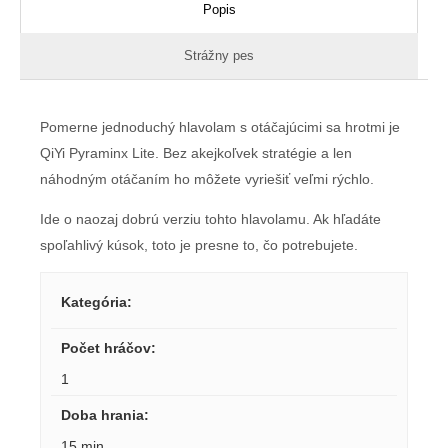
Popis
Strážny pes
Pomerne jednoduchý hlavolam s otáčajúcimi sa hrotmi je
QiYi Pyraminx Lite. Bez akejkoľvek stratégie a len
náhodným otáčaním ho môžete vyriešiť veľmi rýchlo.
Ide o naozaj dobrú verziu tohto hlavolamu. Ak hľadáte
spoľahlivý kúsok, toto je presne to, čo potrebujete.
Kategória
:
Počet hráčov
:
1
Doba hrania
:
15 min.