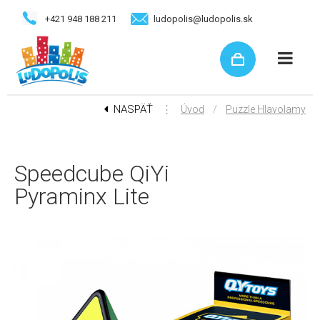
+421 948 188 211
ludopolis@ludopolis.sk
NASPÄŤ
⋮
/
Úvod
Puzzle Hlavolamy
Speedcube QiYi
Pyraminx Lite