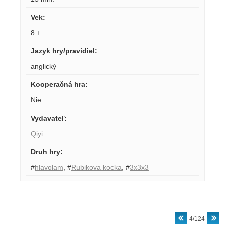
Vek
:
8 +
Jazyk hry/pravidiel
:
anglický
Kooperačná hra
:
Nie
Vydavateľ
:
Qiyi
Druh hry
:
#
hlavolam
,
#
Rubikova kocka
,
#
3x3x3
4/124