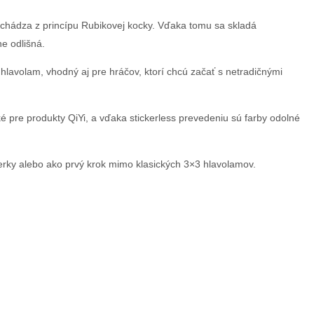
chádza z princípu Rubikovej kocky. Vďaka tomu sa skladá
ne odlišná.
hlavolam, vhodný aj pre hráčov, ktorí chcú začať s netradičnými
ké pre produkty QiYi, a vďaka stickerless prevedeniu sú farby odolné
ierky alebo ako prvý krok mimo klasických 3×3 hlavolamov.