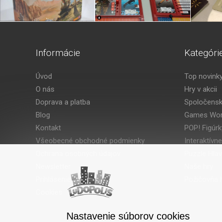
Informácie
Kategóri
Úvod
Top novink
O nás
Hry v akcii
Doprava a platba
Spoločensk
Blog
Games Wor
Kontakt
POP! Figúrk
Všeobecné obchodné podmienky
Interaktívne
Ochrana osobných údajov
Puzzle Hla
Newsletter
Naše hry
Prihlásenie
Požičovňa h
Cookies
Nastavenie súborov cookies