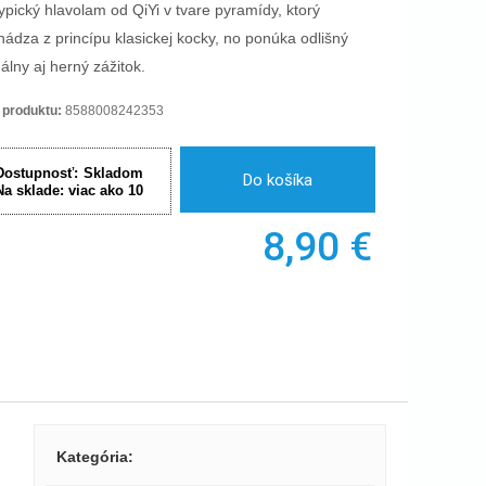
ypický hlavolam od QiYi v tvare pyramídy, ktorý
hádza z princípu klasickej kocky, no ponúka odlišný
uálny aj herný zážitok.
 produktu:
8588008242353
Dostupnosť:
Skladom
Do košíka
Na sklade:
viac ako 10
8,90
€
Kategória
: