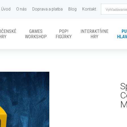
Úvod
O nás
Doprava a platba
Blog
Kontakt
OČENSKÉ
GAMES
POP!
INTERAKTÍVNE
PU
HRY
WORKSHOP
FIGÚRKY
HRY
HLA
S
C
M