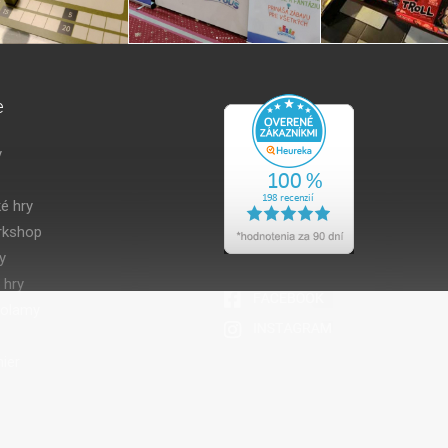
e
y
é hry
kshop
y
 hry
volamy
ier