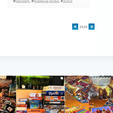
#
hlavolam
,
#
Rubikova kocka
,
#
3x3x3
2/124