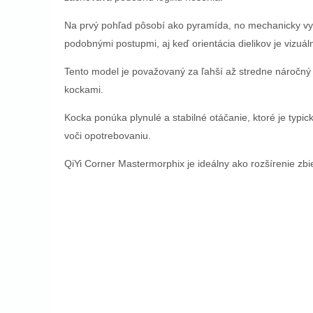
Na prvý pohľad pôsobí ako pyramída, no mechanicky vy
podobnými postupmi, aj keď orientácia dielikov je vizuál
Tento model je považovaný za ľahší až stredne náročný 
kockami.
Kocka ponúka plynulé a stabilné otáčanie, ktoré je typic
voči opotrebovaniu.
QiYi Corner Mastermorphix je ideálny ako rozšírenie zb