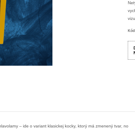
Net
vyc
viz
Kód
avolamy – ide o variant klasickej kocky, ktorý má zmenený tvar, no