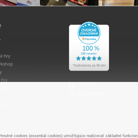
e
y
é hry
kshop
y
 hry
volamy
ier
nutné cookies (essential cookies) umožňujúce realizovať základné funkciona