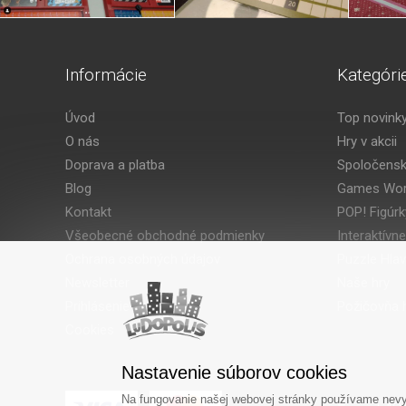
Informácie
Kategóri
Úvod
Top novink
O nás
Hry v akcii
Doprava a platba
Spoločensk
Blog
Games Wor
Kontakt
POP! Figúrk
Všeobecné obchodné podmienky
Interaktívne
Ochrana osobných údajov
Puzzle Hla
Newsletter
Naše hry
Prihlásenie
Požičovňa h
Cookies
Nastavenie súborov cookies
Na fungovanie našej webovej stránky používame nevyh