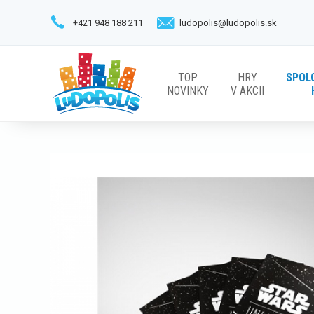
+421 948 188 211
ludopolis@ludopolis.sk
TOP
HRY
SPOL
NOVINKY
V AKCII