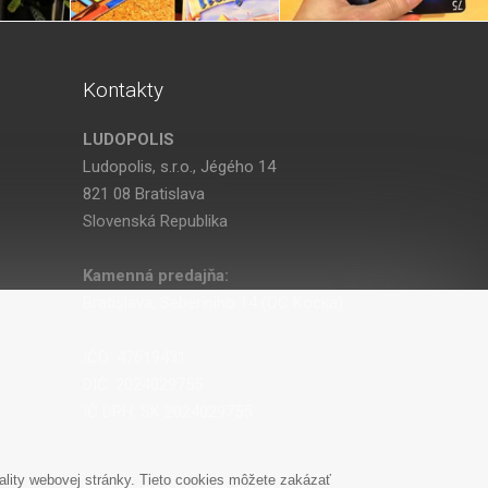
Kontakty
LUDOPOLIS
Ludopolis, s.r.o., Jégého 14
821 08 Bratislava
Slovenská Republika
Kamenná predajňa:
Bratislava, Seberíniho 14 (OC Kocka)
IČO: 47619431
DIČ: 2024029755
IČ DPH: SK 2024029755
lity webovej stránky. Tieto cookies môžete zakázať