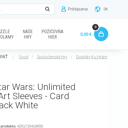
Prihlásenie
SK
0
ZZLE
NAŠE
POŽIČOVŇA
0,00 €
VOLAMY
HRY
HIER
PÄŤ
⋮
/
/
Úvod
Spoločenské Hry
Doplnky Ku Hrám
tar Wars: Unlimited
 Art Sleeves - Card
ack White
 produktu:
4251715416655