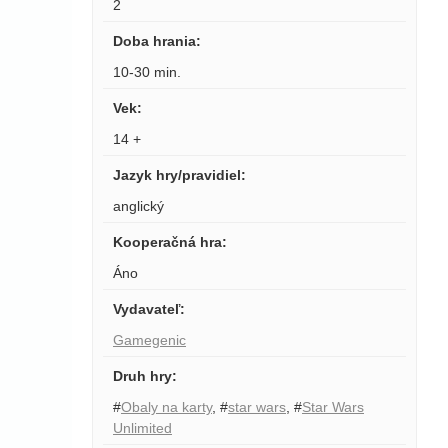
2
Doba hrania
:
10-30 min.
Vek
:
14 +
Jazyk hry/pravidiel
:
anglický
Kooperačná hra
:
Áno
Vydavateľ
:
Gamegenic
Druh hry
:
#
Obaly na karty
,
#
star wars
,
#
Star Wars
Unlimited