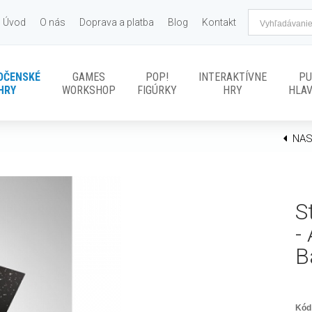
Úvod
O nás
Doprava a platba
Blog
Kontakt
OČENSKÉ
GAMES
POP!
INTERAKTÍVNE
PU
HRY
WORKSHOP
FIGÚRKY
HRY
HLA
NAS
S
-
B
Kód