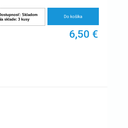
Dostupnosť:
Skladom
Do košíka
Na sklade:
3
kusy
6,50
€