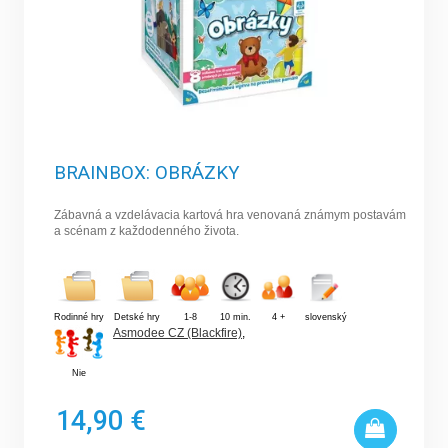
BRAINBOX: OBRÁZKY
Zábavná a vzdelávacia kartová hra venovaná známym postavám
a scénam z každodenného života.
Rodinné hry
Detské hry
1-8
10 min.
4 +
slovenský
Asmodee CZ (Blackfire)
,
Nie
14,90 €