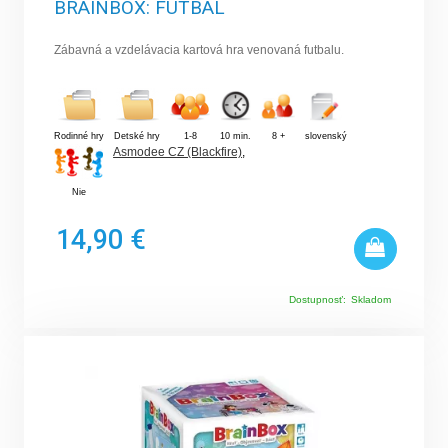
BRAINBOX: FUTBAL
Zábavná a vzdelávacia kartová hra venovaná futbalu.
Rodinné hry
Detské hry
1-8
10 min.
8 +
slovenský
Asmodee CZ (Blackfire)
,
Nie
14,90 €
Dostupnosť:
Skladom