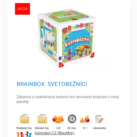
AKCIA
BRAINBOX: SVETOBEŽNÍCI
Zábavná a vzdelávacia kartová hra venovaná krajinám z celej
planéty.
Rodinné hry
Detské hry
1-8
10 min.
6 +
slovenský
Asmodee CZ (Blackfire)
,