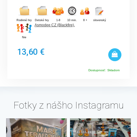
Rodinné hry
Detské hry
1-8
10 min.
8 +
slovenský
Asmodee CZ (Blackfire)
,
Nie
13,60 €
Dostupnosť:
Skladom
Fotky z nášho Instagramu