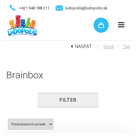
+421 948 188 211
ludopolis@ludopolis.sk
NASPÄŤ
⋮
/
Úvod
Tag
Brainbox
FILTER