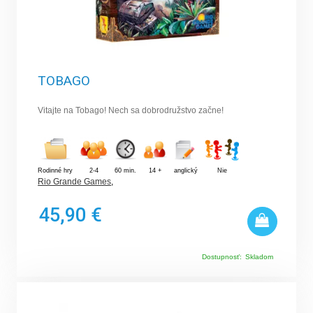
TOBAGO
Vitajte na Tobago! Nech sa dobrodružstvo začne!
Rodinné hry
2-4
60 min.
14 +
anglický
Nie
Rio Grande Games
,
45,90 €
Dostupnosť:
Skladom