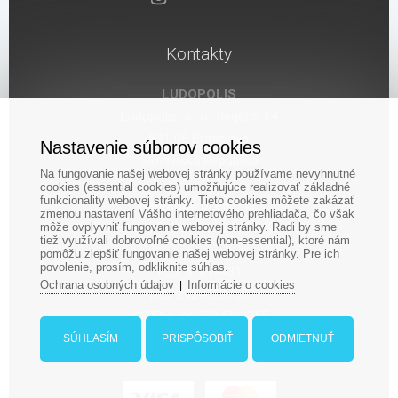
Kontakty
LUDOPOLIS
Ludopolis, s.r.o., Jégého 14
821 08 Bratislava
Nastavenie súborov cookies
Slovenská Republika
Na fungovanie našej webovej stránky používame nevyhnutné
cookies (essential cookies) umožňujúce realizovať základné
funkcionality webovej stránky. Tieto cookies môžete zakázať
Kamenná predajňa:
zmenou nastavení Vášho internetového prehliadača, čo však
Bratislava, Seberíniho 14 (OC Kocka)
môže ovplyvniť fungovanie webovej stránky. Radi by sme
tiež využívali dobrovoľné cookies (non-essential), ktoré nám
pomôžu zlepšiť fungovanie našej webovej stránky. Pre ich
povolenie, prosím, odkliknite súhlas.
IČO: 47619431
Ochrana osobných údajov
Informácie o cookies
|
DIČ: 2024029755
IČ DPH: SK 2024029755
SÚHLASÍM
PRISPÔSOBIŤ
ODMIETNUŤ