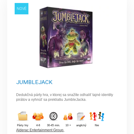
NOVÉ
JUMBLEJACK
Dedukčná párty hra, v ktorej sa snažíte odhaliť tajné identity
pirátov a vyhnúť sa prekliatiu JumbleJacka.
Párty hry
4-8
30-45 min.
10 +
anglický
Nie
Alderac Entertainment Group
,