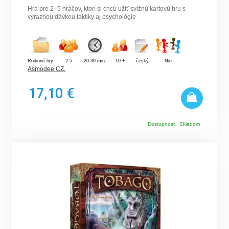
Hra pre 2–5 hráčov, ktorí si chcú užiť svižnú kartovú hru s
výraznou dávkou taktiky aj psychológie
Rodinné hry
2-5
20-30 min.
10 +
český
Nie
Asmodee CZ
,
17,10 €
Dostupnosť:
Skladom