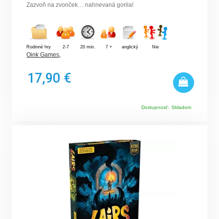
Zazvoň na zvonček… nahnevaná gorila!
Rodinné hry
2-7
20 min.
7 +
anglický
Nie
Oink Games
,
17,90 €
Dostupnosť:
Skladom