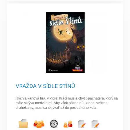
VRAŽDA V SÍDLE STÍNŮ
Rýchla kartová hra, v ktorej hráči musia chytiť páchateľa, ktorý sa
stále skrýva medzi nimi. Aby však páchateľ ukradol vzácne
drahokamy, musí sa skrývať až do posledného kola.