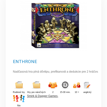
ENTHRONE
Nadčasová hra plná dôvtipu, prefíkanosti a dedukcie pre 2 hráčov.
Rodinné hry
Hry pre náročných
2
15-30 min.
10 +
anglický
Smirk & Dagger Games
,
Nie