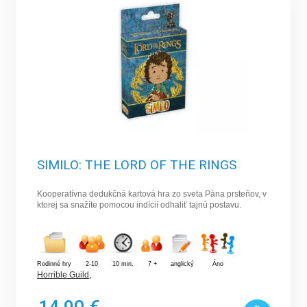
SIMILO: THE LORD OF THE RINGS
Kooperatívna dedukčná kartová hra zo sveta Pána prsteňov, v
ktorej sa snažíte pomocou indícií odhaliť tajnú postavu.
Rodinné hry
2-10
10 min.
7 +
anglický
Áno
Horrible Guild
,