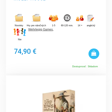
Novinky
Hry pre náročných
1-5
60-120 min.
14 +
anglický
Wehrlegig Games
,
Nie
74,90 €
Dostupnosť:
Skladom