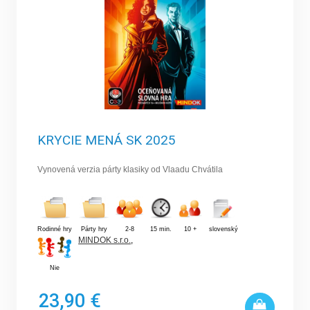
KRYCIE MENÁ SK 2025
Vynovená verzia párty klasiky od Vlaadu Chvátila
Rodinné hry
Párty hry
2-8
15 min.
10 +
slovenský
MINDOK s.r.o.
,
Nie
23,90 €