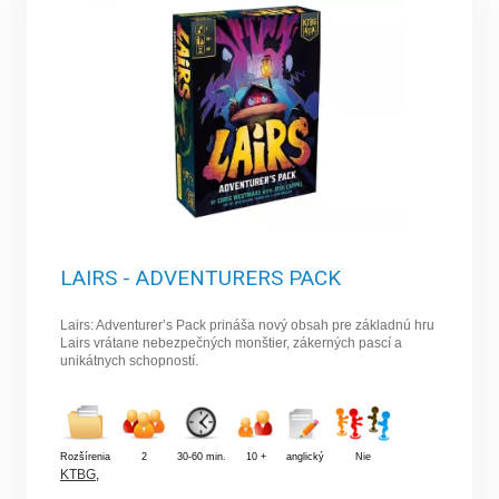
LAIRS - ADVENTURERS PACK
Lairs: Adventurer’s Pack prináša nový obsah pre základnú hru
Lairs vrátane nebezpečných monštier, zákerných pascí a
unikátnych schopností.
Rozšírenia
2
30-60 min.
10 +
anglický
Nie
KTBG
,