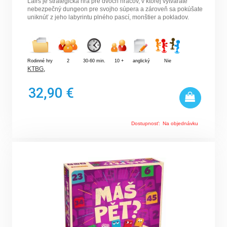
Lairs je strategická hra pre dvoch hráčov, v ktorej vytvárate
nebezpečný dungeon pre svojho súpera a zároveň sa pokúšate
uniknúť z jeho labyrintu plného pascí, monštier a pokladov.
Rodinné hry
2
30-60 min.
10 +
anglický
Nie
KTBG
,
32,90 €
Dostupnosť:
Na objednávku