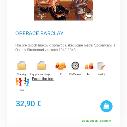
OPERACE BARCLAY
Hra pre dvoch hráčov o spravodajskej vojne medzi Spojencami a
Osou v Stredomorí v rokoch 1942-1943
Novinky
Hry pre náročných
2
25-45 min.
14 +
český
Fox in the box
,
Nie
32,90 €
Dostupnosť:
Skladom