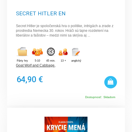
SECRET HITLER EN
Secret Hitler je spoločenská hra o politike, intrigách a zrade z
prostredia Nemecka 30. rokov. Hráči sú tajne rozdelení na
liberálov a fašistov – medzi nimi sa skrýva aj ...
Párty hry
5-10
45 min.
13 +
anglický
Goat Wolf and Cabbage
,
64,90 €
Dostupnosť:
Skladom