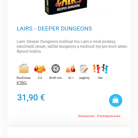
LAIRS - DEEPER DUNGEONS
Lairs: Deeper Dungeons rozširuje hru Lairs o nové postavy,
náročnejší obsah, väčšie dungeony a možnosť hry pre troch alebo
štyroch hráčov.
Rozšírenia
2-4
30-60 min.
10 +
anglický
Nie
KTBG
,
31,90 €
Dostupnosť:
Predobjednávka