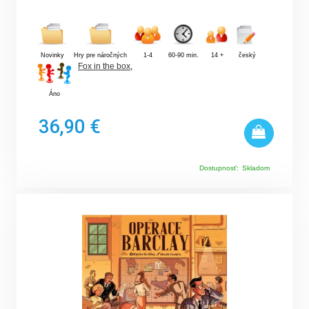
Novinky
Hry pre náročných
1-4
60-90 min.
14 +
český
Fox in the box
,
Áno
36,90 €
Dostupnosť:
Skladom