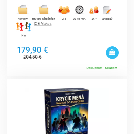
Novinky
Hry pre náročných
2-4
30-45 min.
14 +
anglický
ICE Makes
,
Nie
179,90 €
204,50
€
Dostupnosť:
Skladom