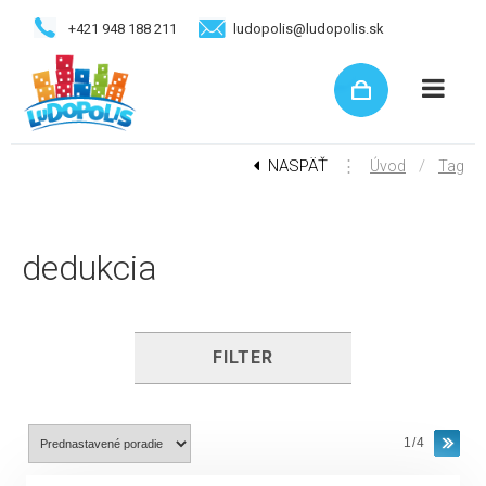
+421 948 188 211
ludopolis@ludopolis.sk
NASPÄŤ
⋮
/
Úvod
Tag
dedukcia
FILTER
1/4