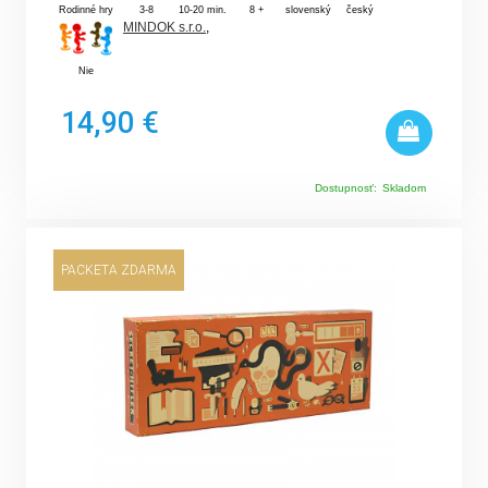
Rodinné hry
3-8
10-20 min.
8 +
slovenský
český
MINDOK s.r.o.
,
Nie
14,90 €
Dostupnosť:
Skladom
PACKETA ZDARMA