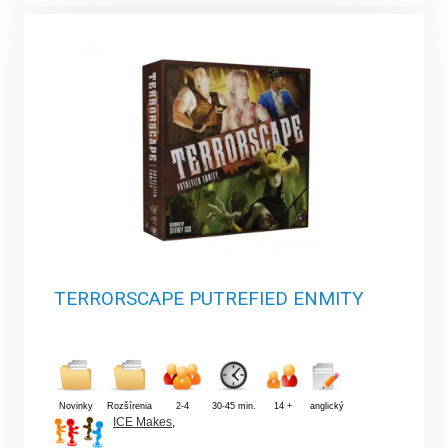
TERRORSCAPE PUTREFIED ENMITY
Novinky
Rozšírenia
2-4
30-45 min.
14 +
anglický
ICE Makes
,