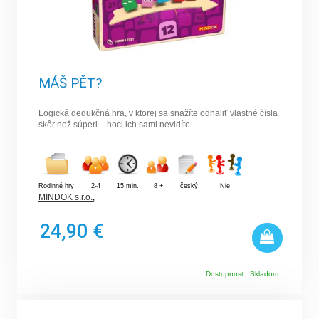
MÁŠ PĚT?
Logická dedukčná hra, v ktorej sa snažíte odhaliť vlastné čísla
skôr než súperi – hoci ich sami nevidíte.
Rodinné hry
2-4
15 min.
8 +
český
Nie
MINDOK s.r.o.
,
24,90 €
Dostupnosť:
Skladom