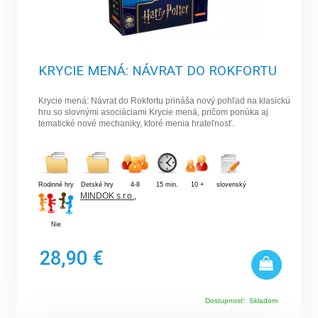
KRYCIE MENÁ: NÁVRAT DO ROKFORTU
Krycie mená: Návrat do Rokfortu prináša nový pohľad na klasickú
hru so slovnými asociáciami Krycie mená, pričom ponúka aj
tematické nové mechaniky, ktoré menia hrateľnosť.
Rodinné hry
Detské hry
4-8
15 min.
10 +
slovenský
MINDOK s.r.o.
,
Nie
28,90 €
Dostupnosť:
Skladom