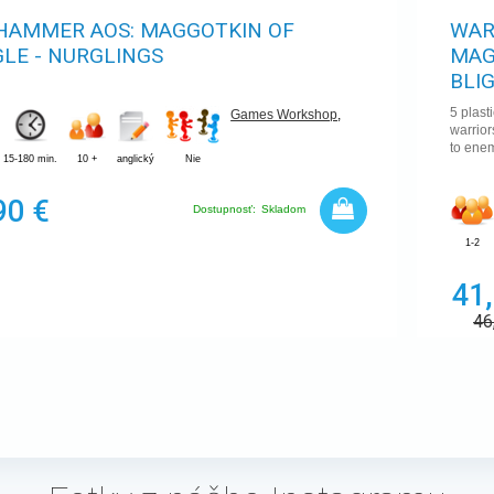
AMMER AOS: MAGGOTKIN OF
WAR
LE - NURGLINGS
MAG
BLI
5 plast
Games Workshop
,
warrio
to enem
15-180 min.
10 +
anglický
Nie
90 €
Dostupnosť:
Skladom
1-2
41
46