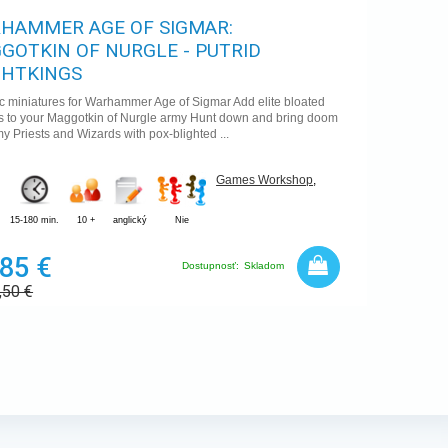
HAMMER AGE OF SIGMAR:
GOTKIN OF NURGLE - PUTRID
GHTKINGS
ic miniatures for Warhammer Age of Sigmar Add elite bloated
rs to your Maggotkin of Nurgle army Hunt down and bring doom
y Priests and Wizards with pox-blighted ...
Games Workshop
,
15-180 min.
10 +
anglický
Nie
,85 €
Dostupnosť:
Skladom
,50
€