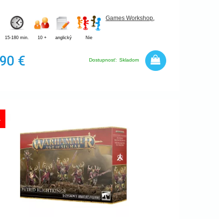
Games Workshop
,
15-180 min.
10 +
anglický
Nie
,90 €
Dostupnosť:
Skladom
A