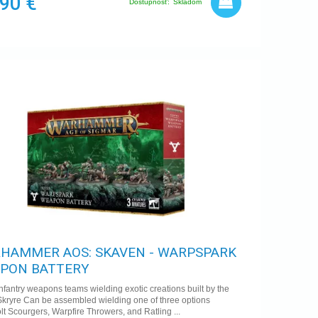
,90 €
Dostupnosť:
Skladom
HAMMER AOS: SKAVEN - WARPSPARK
PON BATTERY
nfantry weapons teams wielding exotic creations built by the
kryre Can be assembled wielding one of three options
t Scourgers, Warpfire Throwers, and Ratling ...