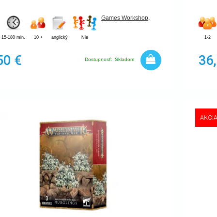
Games Workshop
,
15-180 min.
10 +
anglický
Nie
1-2
50 €
36
Dostupnosť:
Skladom
AKCI