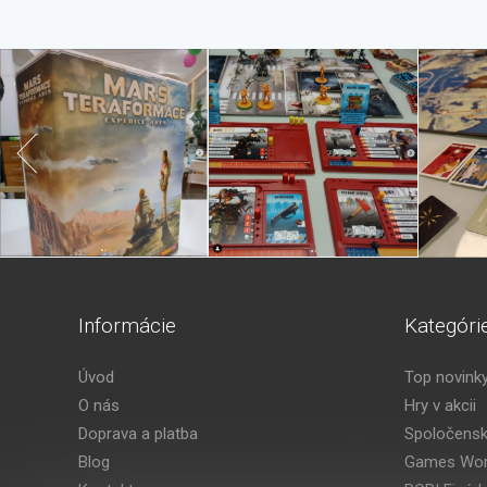
Informácie
Kategóri
Úvod
Top novink
O nás
Hry v akcii
Doprava a platba
Spoločensk
Blog
Games Wor