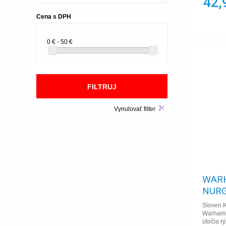
42,
Cena s DPH
0 € - 50 €
Vynulovať filter
WARH
NURG
Sloven K
Warhamme
útočia rý