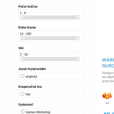
Počet hráčov
1 - 8
Doba hrania
10 - 280
Vek
2 - 18
WARH
NURG
Jazyk hry/pravidiel
Pestigor
anglický
hre Warh
prvej lín
Kooperačná hra
Nie
1-2
Vydavateľ
Games Workshop