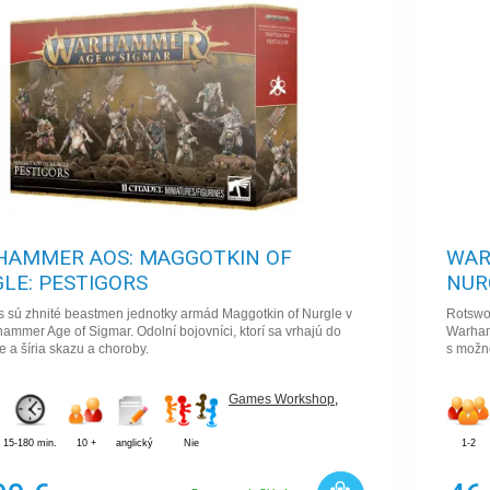
AMMER AOS: MAGGOTKIN OF
WAR
LE: PESTIGORS
NUR
s sú zhnité beastmen jednotky armád Maggotkin of Nurgle v
Rotswo
ammer Age of Sigmar. Odolní bojovníci, ktorí sa vrhajú do
Warham
ie a šíria skazu a choroby.
s možn
Games Workshop
,
15-180 min.
10 +
anglický
Nie
1-2