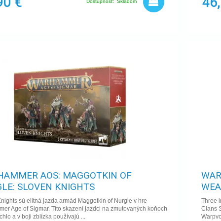
90 €
46
Dostupnosť:
Skladom
AMMER AOS: MAGGOTKIN OF
WAR
LE: SLOVEN KNIGHTS
WEA
nights sú elitná jazda armád Maggotkin of Nurgle v hre
Three i
r Age of Sigmar. Títo skazení jazdci na zmutovaných koňoch
Clans S
chlo a v boji zblízka používajú ...
Warpvol