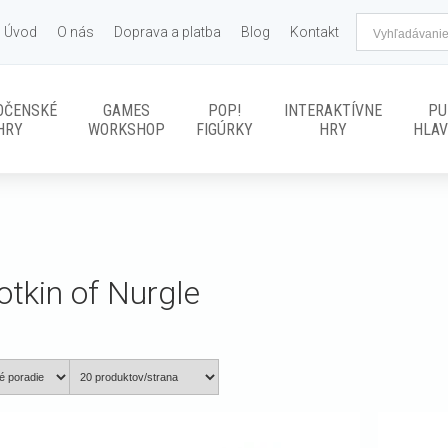
Úvod
O nás
Doprava a platba
Blog
Kontakt
OČENSKÉ
GAMES
POP!
INTERAKTÍVNE
PU
HRY
WORKSHOP
FIGÚRKY
HRY
HLA
tkin of Nurgle