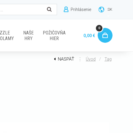
Prihlásenie
SK
0
ZZLE
NAŠE
POŽIČOVŇA
0,00 €
VOLAMY
HRY
HIER
NASPÄŤ
⋮
/
Úvod
Tag