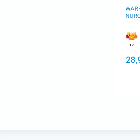
WARH
NURG
1-2
28,