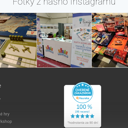
Fotky z nášho Instagramu
e
y
é hry
kshop