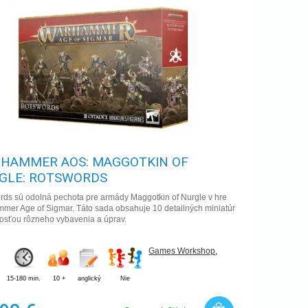
HAMMER AOS: MAGGOTKIN OF
GLE: ROTSWORDS
rds sú odolná pechota pre armády Maggotkin of Nurgle v hre
mer Age of Sigmar. Táto sada obsahuje 10 detailných miniatúr
osťou rôzneho vybavenia a úprav.
Games Workshop
,
15-180 min.
10 +
anglický
Nie