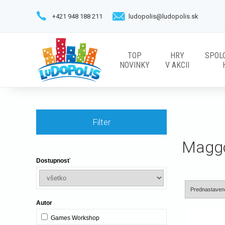
+421 948 188 211
ludopolis@ludopolis.sk
TOP
HRY
SPOL
NOVINKY
V AKCII
Filter
Maggo
Dostupnosť
Autor
Games Workshop