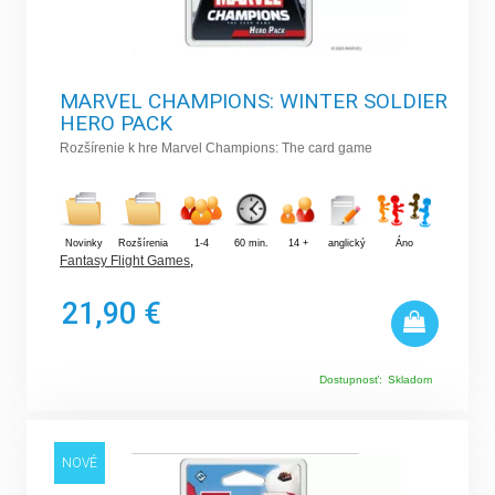
MARVEL CHAMPIONS: WINTER SOLDIER
HERO PACK
Rozšírenie k hre Marvel Champions: The card game
Novinky
Rozšírenia
1-4
60 min.
14 +
anglický
Áno
Fantasy Flight Games
,
21,90 €
Dostupnosť:
Skladom
NOVÉ