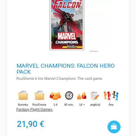
MARVEL CHAMPIONS: FALCON HERO
PACK
Rozšírenie k hre Marvel Champions: The card game
Novinky
Rozšírenia
1-4
60 min.
14 +
anglický
Áno
Fantasy Flight Games
,
21,90 €