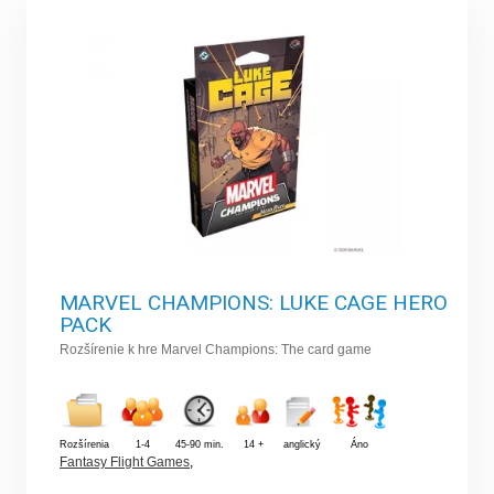
MARVEL CHAMPIONS: LUKE CAGE HERO
PACK
Rozšírenie k hre Marvel Champions: The card game
Rozšírenia
1-4
45-90 min.
14 +
anglický
Áno
Fantasy Flight Games
,