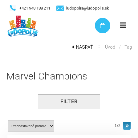
+421 948 188 211
ludopolis@ludopolis.sk
NASPÄŤ
⋮
/
Úvod
Tag
Marvel Champions
FILTER
1/2