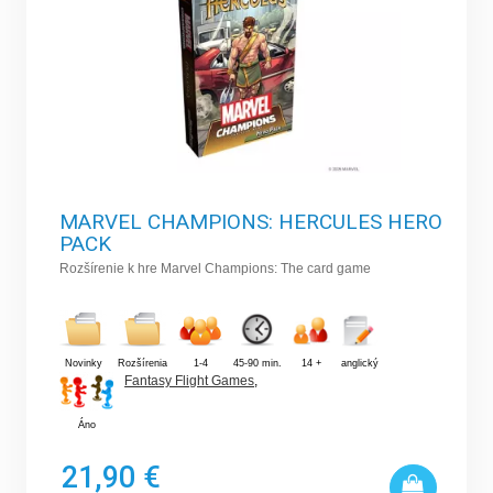
MARVEL CHAMPIONS: HERCULES HERO
PACK
Rozšírenie k hre Marvel Champions: The card game
Novinky
Rozšírenia
1-4
45-90 min.
14 +
anglický
Fantasy Flight Games
,
Áno
21,90 €