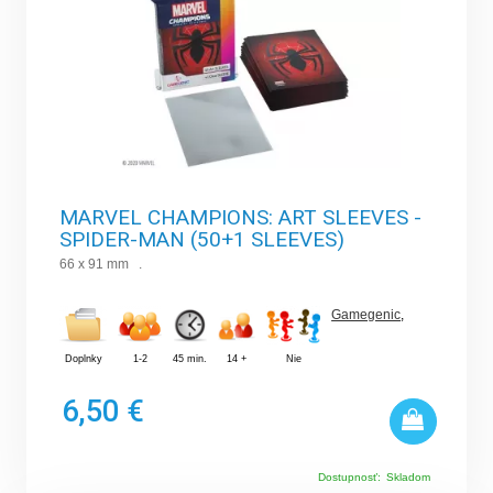
MARVEL CHAMPIONS: ART SLEEVES -
SPIDER-MAN (50+1 SLEEVES)
66 x 91 mm .
Gamegenic
,
Doplnky
1-2
45 min.
14 +
Nie
6,50 €
Dostupnosť:
Skladom