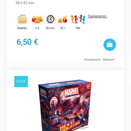
66 x 91 mm .
Gamegenic
,
Doplnky
1-2
45 min.
14 +
Nie
6,50 €
Dostupnosť:
Skladom
NOVÉ