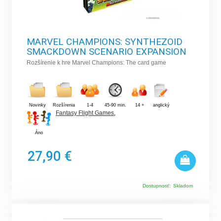
MARVEL CHAMPIONS: SYNTHEZOID
SMACKDOWN SCENARIO EXPANSION
Rozšírenie k hre Marvel Champions: The card game
Novinky
Rozšírenia
1-4
45-90 min.
14 +
anglický
Fantasy Flight Games
,
Áno
27,90 €
Dostupnosť:
Skladom