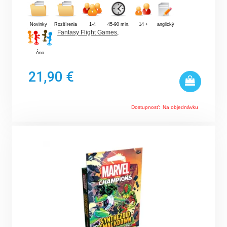
Novinky
Rozšírenia
1-4
45-90 min.
14 +
anglický
Fantasy Flight Games
,
Áno
21,90 €
Dostupnosť:
Na objednávku