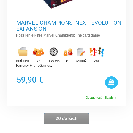
MARVEL CHAMPIONS: NEXT EVOLUTION
EXPANSION
Rozšírenie k hre Marvel Champions: The card game
Rozšírenia
1-4
45-90 min.
14 +
anglický
Áno
Fantasy Flight Games
,
59,90 €
Dostupnosť:
Skladom
20 ďalších