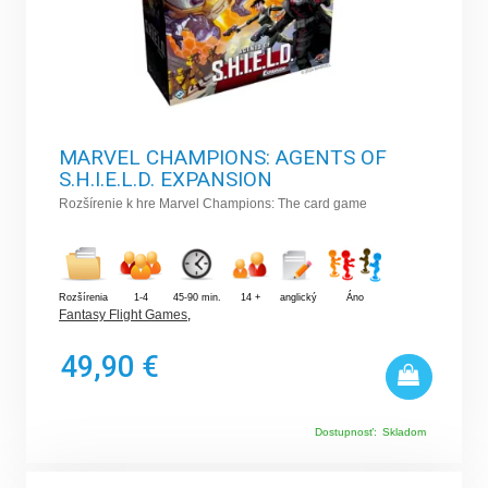
MARVEL CHAMPIONS: AGENTS OF
S.H.I.E.L.D. EXPANSION
Rozšírenie k hre Marvel Champions: The card game
Rozšírenia
1-4
45-90 min.
14 +
anglický
Áno
Fantasy Flight Games
,
49,90 €
Dostupnosť:
Skladom