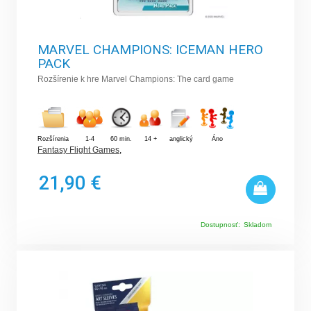
MARVEL CHAMPIONS: ICEMAN HERO
PACK
Rozšírenie k hre Marvel Champions: The card game
Rozšírenia
1-4
60 min.
14 +
anglický
Áno
Fantasy Flight Games
,
21,90 €
Dostupnosť:
Skladom