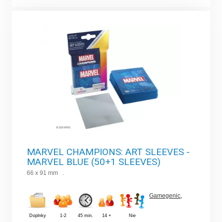
MARVEL CHAMPIONS: ART SLEEVES -
MARVEL BLUE (50+1 SLEEVES)
66 x 91 mm .
Gamegenic
,
Doplnky
1-2
45 min.
14 +
Nie