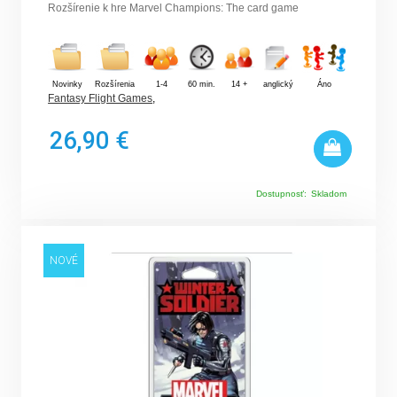
Rozšírenie k hre Marvel Champions: The card game
Novinky
Rozšírenia
1-4
60 min.
14 +
anglický
Áno
Fantasy Flight Games
,
26,90 €
Dostupnosť:
Skladom
NOVÉ