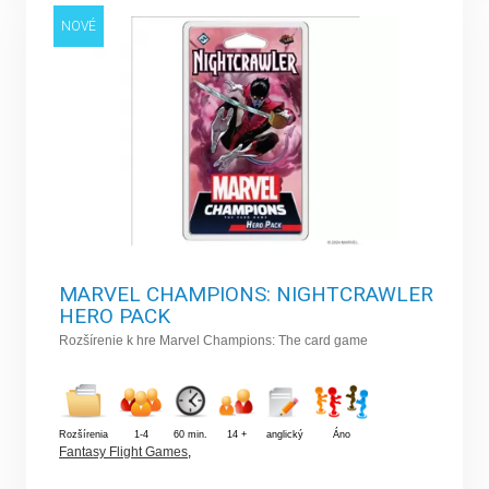
NOVÉ
MARVEL CHAMPIONS: NIGHTCRAWLER
HERO PACK
Rozšírenie k hre Marvel Champions: The card game
Rozšírenia
1-4
60 min.
14 +
anglický
Áno
Fantasy Flight Games
,