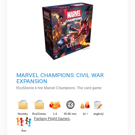
MARVEL CHAMPIONS: CIVIL WAR
EXPANSION
Rozšírenie k hre Marvel Champions: The card game
Novinky
Rozšírenia
1-4
45-90 min.
14 +
anglický
Fantasy Flight Games
,
Áno