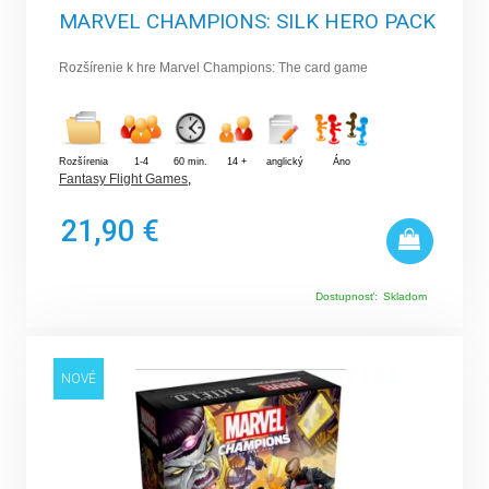
MARVEL CHAMPIONS: SILK HERO PACK
Rozšírenie k hre Marvel Champions: The card game
Rozšírenia
1-4
60 min.
14 +
anglický
Áno
Fantasy Flight Games
,
21,90 €
Dostupnosť:
Skladom
NOVÉ