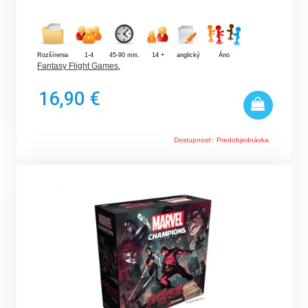
Rozšírenia
1-4
45-90 min.
14 +
anglický
Áno
Fantasy Flight Games
,
16,90 €
Dostupnosť:
Predobjednávka