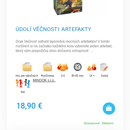
ÚDOLÍ VĚČNOSTI: ARTEFAKTY
Drak Večnosť odhalil tajomstvá mocných artefaktov! V tomto
rozšírení si na začiatku každého kola vyberiete jeden artefakt,
ktorý vám prepožičia silnú dočasnú schopnosť. ...
Hry pre náročných
Rozšírenia
2-4
30-45 min.
14 +
český
MINDOK s.r.o.
,
Nie
18,90 €
Dostupnosť:
Skladom