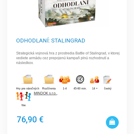
ODHODLANÍ: STALINGRAD
Strategická vojnová hra z prostredia Battle of Stalingrad, v ktorej
vediete armádu cez prepojenú kampaň plnú rozhodnutí a
následkov.
Hry pre náročných
Rozšírenia
1-4
45-60 min.
14 +
český
MINDOK s.r.o.
,
Nie
76,90 €