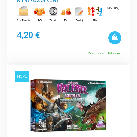
RexHry
,
Rozšírenia
1-5
45 min.
13 +
český
Nie
4,20 €
Dostupnosť:
Skladom
NOVÉ