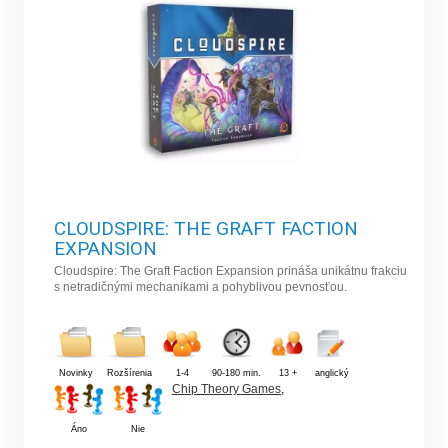
CLOUDSPIRE: THE GRAFT FACTION
EXPANSION
Cloudspire: The Graft Faction Expansion prináša unikátnu frakciu
s netradičnými mechanikami a pohyblivou pevnosťou.
Novinky
Rozšírenia
1-4
90-180 min.
13 +
anglický
Chip Theory Games
,
Áno
Nie