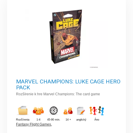
MARVEL CHAMPIONS: LUKE CAGE HERO
PACK
Rozšírenie k hre Marvel Champions: The card game
Rozšírenia
1-4
45-90 min.
14 +
anglický
Áno
Fantasy Flight Games
,