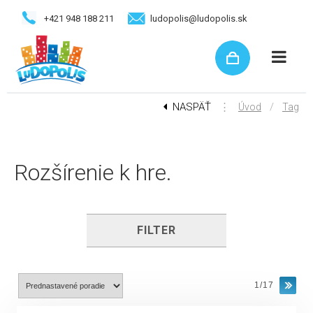
+421 948 188 211
ludopolis@ludopolis.sk
NASPÄŤ
⋮
/
Úvod
Tag
Rozšírenie k hre.
FILTER
1/17