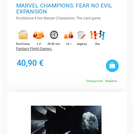
MARVEL CHAMPIONS: FEAR NO EVIL
EXPANSION
Rozšírenie k hre Marvel Champions: The card game
Rozšírenia
1-4
45-90 min.
14 +
anglický
Áno
Fantasy Flight Games
,
40,90 €
Dostupnosť:
Skladom