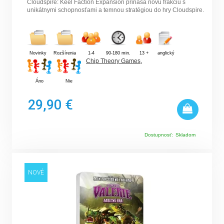
Cloudspire: Keel Faction Expansion prináša novú frakciu s
unikátnymi schopnosťami a temnou stratégiou do hry Cloudspire.
Novinky
Rozšírenia
1-4
90-180 min.
13 +
anglický
Chip Theory Games
,
Áno
Nie
29,90 €
Dostupnosť:
Skladom
NOVÉ