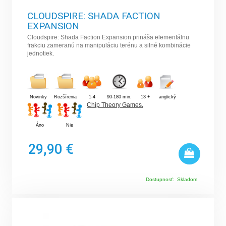
CLOUDSPIRE: SHADA FACTION
EXPANSION
Cloudspire: Shada Faction Expansion prináša elementálnu
frakciu zameranú na manipuláciu terénu a silné kombinácie
jednotiek.
Novinky
Rozšírenia
1-4
90-180 min.
13 +
anglický
Chip Theory Games
,
Áno
Nie
29,90 €
Dostupnosť:
Skladom