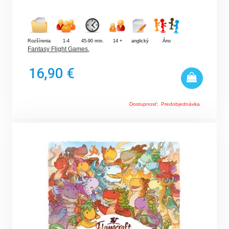
Rozšírenia
1-4
45-90 min.
14 +
anglický
Áno
Fantasy Flight Games
,
16,90 €
Dostupnosť:
Predobjednávka