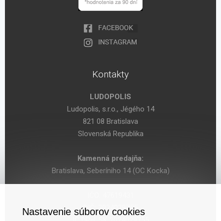
Kontakty
LUDOPOLIS
Ludopolis, s.r.o., Jégého 14
821 08 Bratislava
Slovenská Republika
Kamenná predajňa:
Bratislava, Seberíniho 14 (OC Kocka)
IČO: 47619431
DIČ: 2024029755
Nastavenie súborov cookies
IČ DPH: SK 2024029755