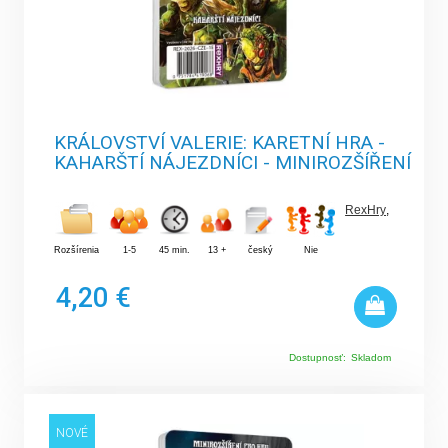
KRÁLOVSTVÍ VALERIE: KARETNÍ HRA -
KAHARŠTÍ NÁJEZDNÍCI - MINIROZŠÍŘENÍ
RexHry
,
Rozšírenia
1-5
45 min.
13 +
český
Nie
4,20 €
Dostupnosť:
Skladom
NOVÉ