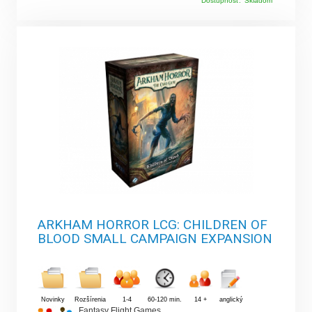
Dostupnosť:
Skladom
ARKHAM HORROR LCG: CHILDREN OF
BLOOD SMALL CAMPAIGN EXPANSION
Novinky
Rozšírenia
1-4
60-120 min.
14 +
anglický
Fantasy Flight Games
,