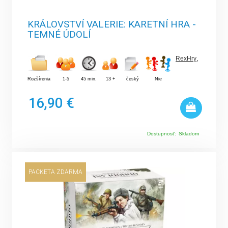
KRÁLOVSTVÍ VALERIE: KARETNÍ HRA -
TEMNÉ ÚDOLÍ
RexHry
,
Rozšírenia
1-5
45 min.
13 +
český
Nie
16,90 €
Dostupnosť:
Skladom
PACKETA ZDARMA