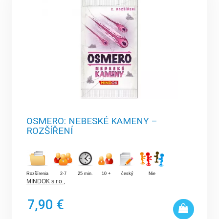
OSMERO: NEBESKÉ KAMENY –
ROZŠÍŘENÍ
Rozšírenia
2-7
25 min.
10 +
český
Nie
MINDOK s.r.o.
,
7,90 €