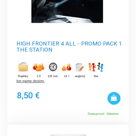
HIGH FRONTIER 4 ALL - PROMO PACK 1
THE STATION
Doplnky
1-5
120 min.
14 +
anglický
Nie
Ion game design
,
8,50 €
Dostupnosť:
Skladom