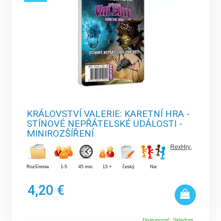
KRÁLOVSTVÍ VALERIE: KARETNÍ HRA -
STÍNOVÉ NEPŘÁTELSKÉ UDÁLOSTI -
MINIROZŠÍŘENÍ
RexHry
,
Rozšírenia
1-5
45 min.
13 +
český
Nie
4,20 €
Dostupnosť:
Skladom