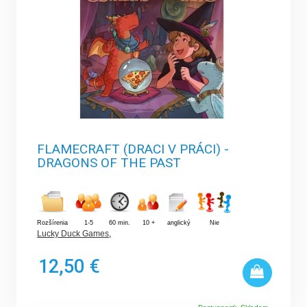
FLAMECRAFT (DRACI V PRÁCI) -
DRAGONS OF THE PAST
Rozšírenia
1-5
60 min.
10 +
anglický
Nie
Lucky Duck Games
,
12,50 €