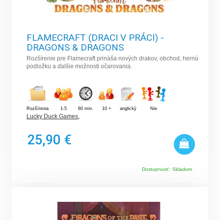
FLAMECRAFT (DRACI V PRÁCI) -
DRAGONS & DRAGONS
Rozšírenie pre Flamecraft prináša nových drakov, obchod, hernú
podložku a ďalšie možnosti očarovania.
Rozšírenia
1-5
60 min.
10 +
anglický
Nie
Lucky Duck Games
,
25,90 €
Dostupnosť:
Skladom