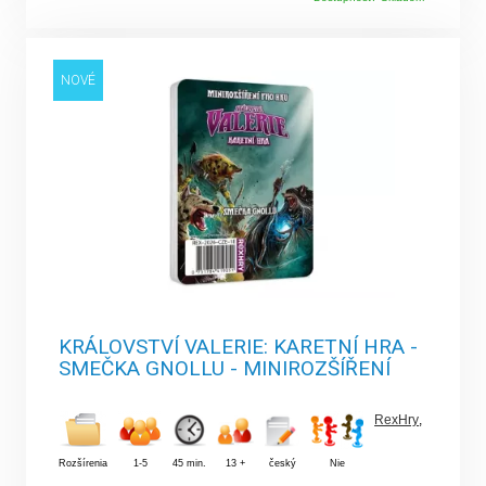
NOVÉ
KRÁLOVSTVÍ VALERIE: KARETNÍ HRA -
SMEČKA GNOLLU - MINIROZŠÍŘENÍ
RexHry
,
Rozšírenia
1-5
45 min.
13 +
český
Nie