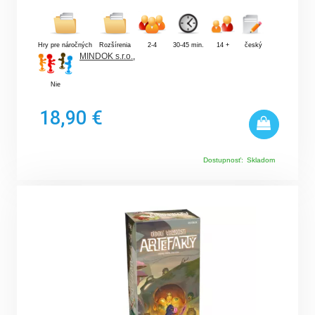
Hry pre náročných
Rozšírenia
2-4
30-45 min.
14 +
český
MINDOK s.r.o.
,
Nie
18,90 €
Dostupnosť:
Skladom