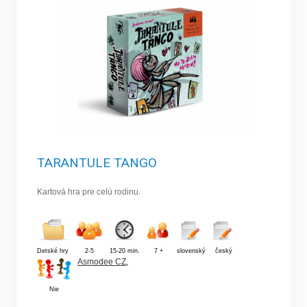
TARANTULE TANGO
Kartová hra pre celú rodinu.
Detské hry
2-5
15-20 min.
7 +
slovenský
český
Asmodee CZ
,
Nie