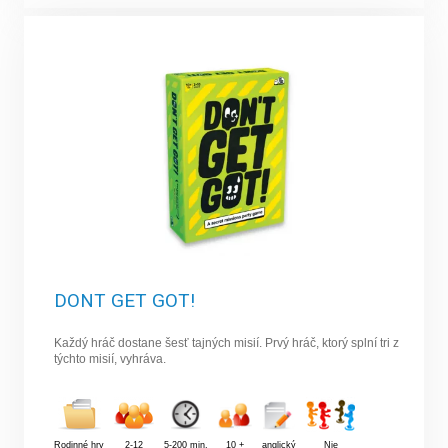
DONT GET GOT!
Každý hráč dostane šesť tajných misií. Prvý hráč, ktorý splní tri z
týchto misií, vyhráva.
Rodinné hry
2-12
5-200 min.
10 +
anglický
Nie