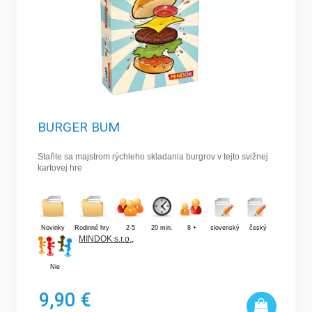
BURGER BUM
Staňte sa majstrom rýchleho skladania burgrov v tejto svižnej
kartovej hre
Novinky
Rodinné hry
2-5
20 min.
8 +
slovenský
český
MINDOK s.r.o.
,
Nie
9,90 €