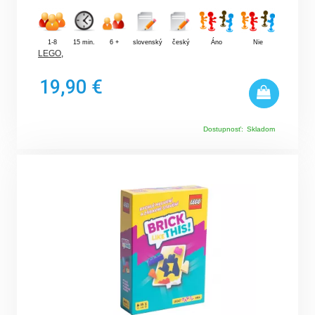
1-8
15 min.
6 +
slovenský
český
Áno
Nie
LEGO
,
19,90 €
Dostupnosť:
Skladom