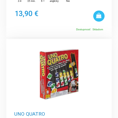
2-4
15 min.
6 +
anglický
Nie
13,90 €
Dostupnosť:
Skladom
UNO QUATRO