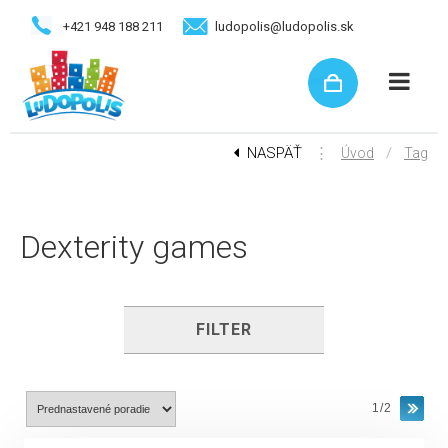
+421 948 188 211
ludopolis@ludopolis.sk
NASPÄŤ
⋮
/
Úvod
Tag
Dexterity games
FILTER
1/2