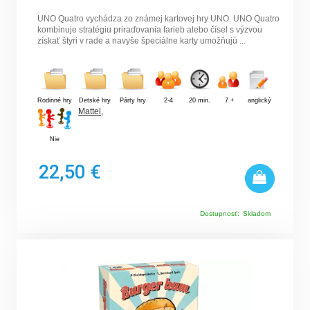
UNO Quatro vychádza zo známej kartovej hry UNO. UNO Quatro
kombinuje stratégiu priraďovania farieb alebo čísel s výzvou
získať štyri v rade a navyše špeciálne karty umožňujú ...
Rodinné hry
Detské hry
Párty hry
2-4
20 min.
7 +
anglický
Mattel
,
Nie
22,50 €
Dostupnosť:
Skladom