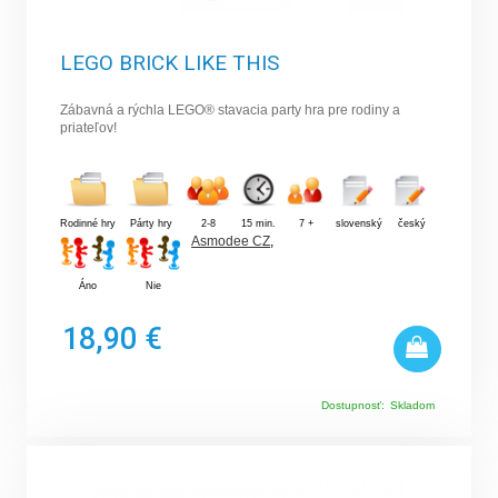
LEGO BRICK LIKE THIS
Zábavná a rýchla LEGO® stavacia party hra pre rodiny a
priateľov!
Rodinné hry
Párty hry
2-8
15 min.
7 +
slovenský
český
Asmodee CZ
,
Áno
Nie
18,90 €
Dostupnosť:
Skladom