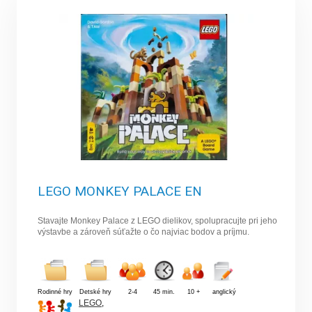
LEGO MONKEY PALACE EN
Stavajte Monkey Palace z LEGO dielikov, spolupracujte pri jeho
výstavbe a zároveň súťažte o čo najviac bodov a príjmu.
Rodinné hry
Detské hry
2-4
45 min.
10 +
anglický
LEGO
,