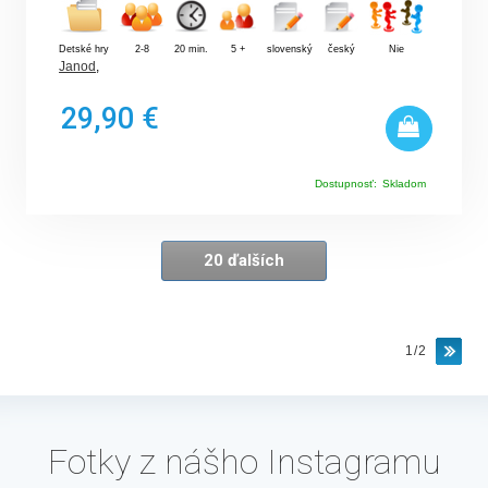
Detské hry
2-8
20 min.
5 +
slovenský
český
Nie
Janod
,
29,90 €
Dostupnosť:
Skladom
20 ďalších
1/2
Fotky z nášho Instagramu