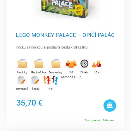
LEGO MONKEY PALACE – OPIČÍ PALÁC
Kocku za kockou si postavte cestu k víťazstvu.
Novinky
Rodinné hry
Detské hry
2-4
45 min.
10 +
Asmodee CZ
,
slovenský
český
Nie
35,70 €
Dostupnosť:
Skladom