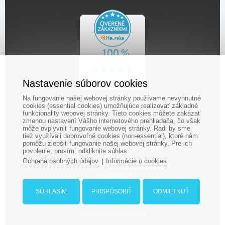
Nastavenie súborov cookies
Na fungovanie našej webovej stránky používame nevyhnutné
cookies (essential cookies) umožňujúce realizovať základné
funkcionality webovej stránky. Tieto cookies môžete zakázať
zmenou nastavení Vášho internetového prehliadača, čo však
môže ovplyvniť fungovanie webovej stránky. Radi by sme
tiež využívali dobrovoľné cookies (non-essential), ktoré nám
pomôžu zlepšiť fungovanie našej webovej stránky. Pre ich
povolenie, prosím, odkliknite súhlas.
Kontakty
Ochrana osobných údajov
Informácie o cookies
|
LUDOPOLIS
Ludopolis, s.r.o., Jégého 14
SÚHLASÍM
PRISPÔSOBIŤ
ODMIETNUŤ
821 08 Bratislava
Slovenská Republika