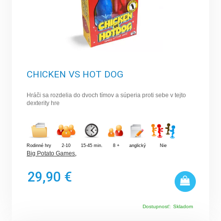
CHICKEN VS HOT DOG
Hráči sa rozdelia do dvoch tímov a súperia proti sebe v tejto
dexterity hre
Rodinné hry
2-10
15-45 min.
8 +
anglický
Nie
Big Potato Games
,
29,90 €
Dostupnosť:
Skladom