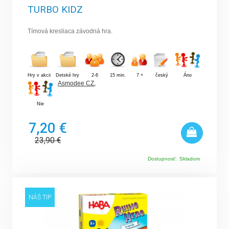
TURBO KIDZ
Tímová kresliaca závodná hra.
Hry v akcii
Detské hry
2-6
15 min.
7 +
český
Áno
Asmodee CZ
,
Nie
7,20 €
23,90
€
Dostupnosť:
Skladom
NÁŠ TIP