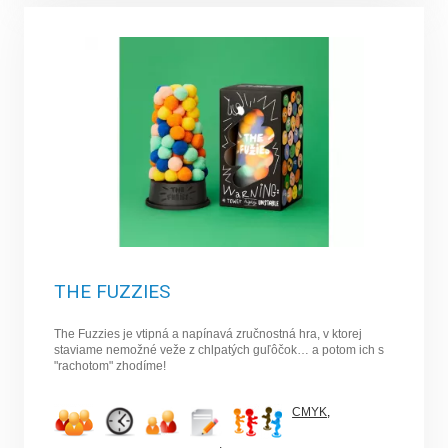
THE FUZZIES
The Fuzzies je vtipná a napínavá zručnostná hra, v ktorej
staviame nemožné veže z chlpatých guľôčok… a potom ich s
"rachotom" zhodíme!
CMYK
,