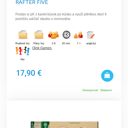
RAFTER FIVE
Postav si plť z kariet kúsok po kúsku a využi pltníkov, ktorí ti
pomôžu udržať stavbu v rovnováhe.
Rodinné hry
Párty hry
1-6
20 min.
7 +
anglický
Oink Games
,
Nie
17,90 €
Dostupnosť:
Skladom