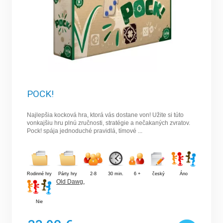
POCK!
Najlepšia kocková hra, ktorá vás dostane von! Užite si túto
vonkajšiu hru plnú zručnosti, stratégie a nečakaných zvratov.
Pock! spája jednoduché pravidlá, tímové ...
Rodinné hry
Párty hry
2-8
30 min.
6 +
český
Áno
Old Dawg
,
Nie