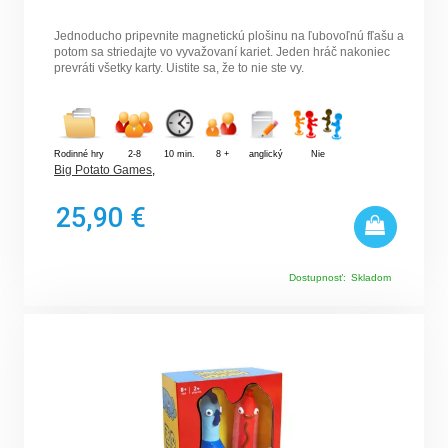
Jednoducho pripevnite magnetickú plošinu na ľubovoľnú fľašu a
potom sa striedajte vo vyvažovaní kariet. Jeden hráč nakoniec
prevráti všetky karty. Uistite sa, že to nie ste vy.
Rodinné hry
2-8
10 min.
8 +
anglický
Nie
Big Potato Games
,
25,90 €
Dostupnosť:
Skladom