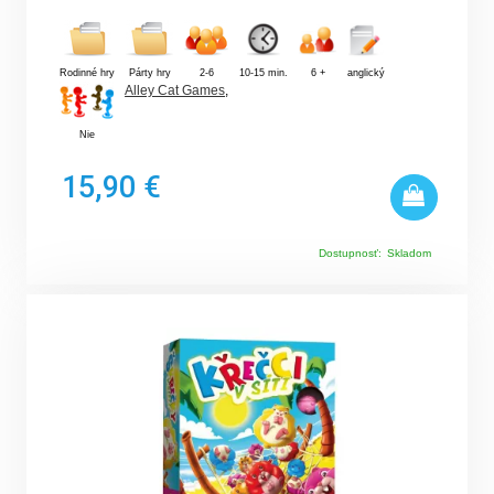
Rodinné hry
Párty hry
2-6
10-15 min.
6 +
anglický
Alley Cat Games
,
Nie
15,90 €
Dostupnosť:
Skladom