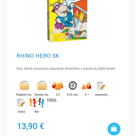
RHINO HERO SK
Hra, ktorá posunula stavanie domčeku z karát na ďalší level!
Rodinné hry
Detské hry
2-5
5-15 min.
5 +
slovenský
Haba
,
český
Nie
13,90 €