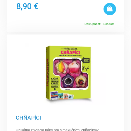
8,90 €
Dostupnosť:
Skladom
CHŇAPÍCI
Unikátna chytacia párty hra s mäkučkými chňapíkmy.