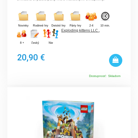
Novinky
Rodinné hry
Detské hry
Párty hry
2-4
10 min.
Exploding kittens LLC.
,
8 +
český
Nie
20,90 €
Dostupnosť:
Skladom