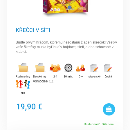
KŘEČCI V SÍTI
Buďte prvým hráčom, ktorému nezostanú žiaden škrečok! Všetky
vaše škrečky musia byť buď v hojdacej sieti, alebo schované v
krabici.
Rodinné hry
Detské hry
2-4
10 min.
5 +
slovenský
český
Asmodee CZ
,
Nie
19,90 €
Dostupnosť:
Skladom