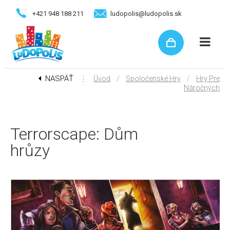
+421 948 188 211
ludopolis@ludopolis.sk
NASPÄŤ
⋮
/
/
Úvod
Spoločenské Hry
Hry Pre
Náročných
Terrorscape: Dům
hrůzy