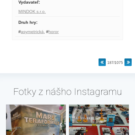
Vydavateľ
:
MINDOK s.r.o.
Druh hry
:
#
asymetrická
,
#
horor
187/1075
Fotky z nášho Instagramu