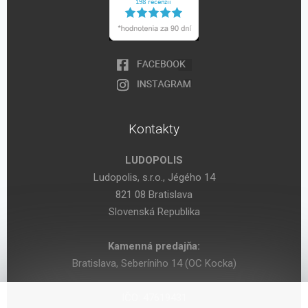
Kontakty
LUDOPOLIS
Ludopolis, s.r.o., Jégého 14
821 08 Bratislava
Slovenská Republika
Kamenná predajňa:
Bratislava, Seberíniho 14 (OC Kocka)
IČO: 47619431