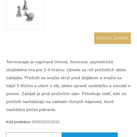
PACKETA ZDARMA
Terrorscape je napínavá tímová, hororová, asymetrická
strašidelná hra pre 2-4 hráčov. Ujmete sa rolí preživších alebo
zabijaka. Preživší sa snažia skryť pred zbijákom a snažia sa
nájsť 5 kľúčov a utiecť z vily, alebo opraviť vysielačku a zavolať o
pomoc. Zabijak je proti preživším sám. Potrebuje zistiť, kde sa
preživší nachádzajú na základe rôznych nápoved, ktoré
nachádza počas pátrania.
Kód produktu:
8595558310036