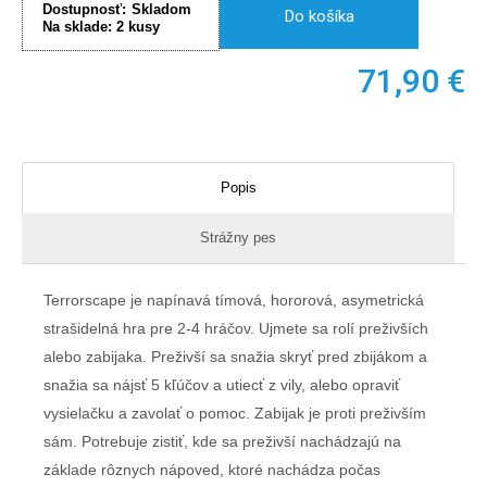
Dostupnosť:
Skladom
Do košíka
Na sklade:
2
kusy
71,90
€
Popis
Strážny pes
Terrorscape je napínavá tímová, hororová, asymetrická
strašidelná hra pre 2-4 hráčov. Ujmete sa rolí preživších
alebo zabijaka. Preživší sa snažia skryť pred zbijákom a
snažia sa nájsť 5 kľúčov a utiecť z vily, alebo opraviť
vysielačku a zavolať o pomoc. Zabijak je proti preživším
sám. Potrebuje zistiť, kde sa preživší nachádzajú na
základe rôznych nápoved, ktoré nachádza počas