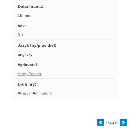
Doba hrania
:
15 min.
Vek
:
6 +
Jazyk hry/pravidiel
:
anglický
Vydavateľ
:
Army Painter
Druh hry
:
#
Farby
,
#
miniatúry
354/410