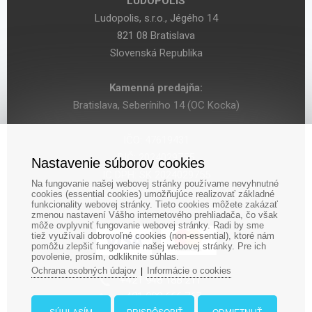
LUDOPOLIS
Ludopolis, s.r.o., Jégého 14
821 08 Bratislava
Slovenská Republika
Kamenná predajňa:
Bratislava, Seberíniho 14 (OC Kocka)
IČO: 47619431
DIČ: 2024029755
Nastavenie súborov cookies
IČ DPH: SK 2024029755
Na fungovanie našej webovej stránky používame nevyhnutné
cookies (essential cookies) umožňujúce realizovať základné
funkcionality webovej stránky. Tieto cookies môžete zakázať
zmenou nastavení Vášho internetového prehliadača, čo však
môže ovplyvniť fungovanie webovej stránky. Radi by sme
tiež využívali dobrovoľné cookies (non-essential), ktoré nám
pomôžu zlepšiť fungovanie našej webovej stránky. Pre ich
povolenie, prosím, odkliknite súhlas.
Ochrana osobných údajov
Informácie o cookies
|
‎+421 948 188 211
+421 908 666 767