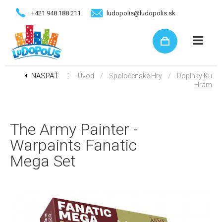
+421 948 188 211
ludopolis@ludopolis.sk
NASPÄŤ
⋮
/
/
Úvod
Spoločenské Hry
Doplnky Ku
Hrám
The Army Painter -
Warpaints Fanatic
Mega Set