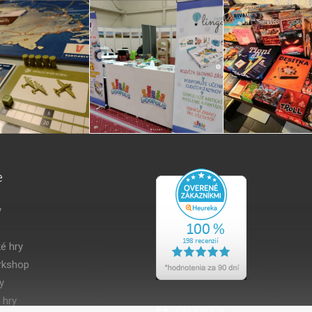
e
y
é hry
kshop
y
 hry