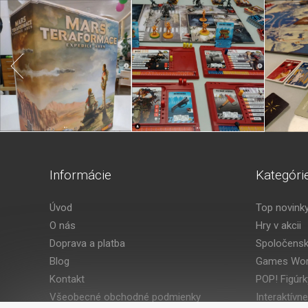
Informácie
Kategóri
Úvod
Top novink
O nás
Hry v akcii
Doprava a platba
Spoločensk
Blog
Games Wor
Kontakt
POP! Figúrk
Všeobecné obchodné podmienky
Interaktívne