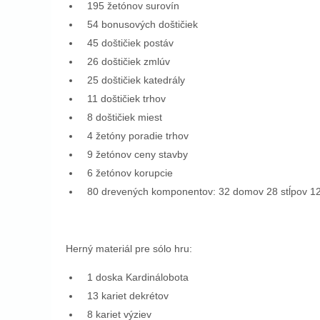
195 žetónov surovín
54 bonusových doštičiek
45 doštičiek postáv
26 doštičiek zmlúv
25 doštičiek katedrály
11 doštičiek trhov
8 doštičiek miest
4 žetóny poradie trhov
9 žetónov ceny stavby
6 žetónov korupcie
80 drevených komponentov: 32 domov 28 stĺpov 12 
Herný materiál pre sólo hru:
1 doska Kardinálobota
13 kariet dekrétov
8 kariet výziev