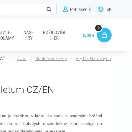
Prihlásenie
SK
0
ZZLE
NAŠE
POŽIČOVŇA
0,00 €
VOLAMY
HRY
HIER
ÄŤ
⋮
/
/
Úvod
Spoločenské Hry
Hry Pre Náročných
iletum CZ/EN
etum je eurohra, v ktorej sa spolu s ostatnými hráčmi
jete do rolí bohatých obchodníkov, ktorí cestujú po
ópe počas zlatého veku renesancie.