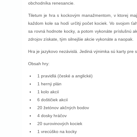
obchodníka renesancie.
Tiletum je hra s kockovým manažmentom, v ktorej majú
každom kole sa hodí určitý počet kociek. Vo svojom ťah
sa rovná hodnote kocky, a potom vykonáte príslušnú ak
zdrojov získate, tým silnejšie akcie vykonáte a naopak.
Hra je jazykovo nezávislá. Jediná výnimka sú karty pre s
Obsah hry:
1 pravidlá (české a anglické)
1 herný plán
1 kolo akcií
6 doštičiek akcií
20 žetónov akčných bodov
4 dosky hráčov
20 surovinových kociek
1 vrecúško na kocky