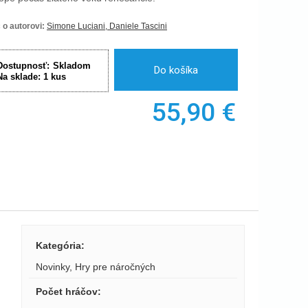
 o autorovi:
Simone Luciani, Daniele Tascini
Dostupnosť:
Skladom
Do košíka
Na sklade:
1
kus
55,90
€
Kategória
:
Novinky
,
Hry pre náročných
Počet hráčov
: