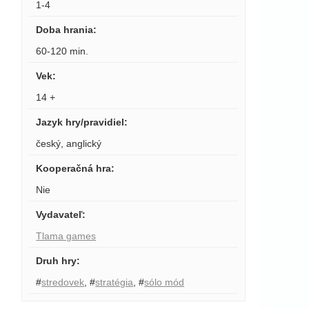
1-4
Doba hrania
:
60-120 min.
Vek
:
14 +
Jazyk hry/pravidiel
:
český
,
anglický
Kooperačná hra
:
Nie
Vydavateľ
:
Tlama games
Druh hry
:
#
stredovek
,
#
stratégia
,
#
sólo mód