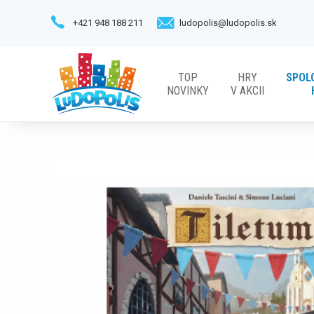
+421 948 188 211
ludopolis@ludopolis.sk
TOP
HRY
SPOL
NOVINKY
V AKCII