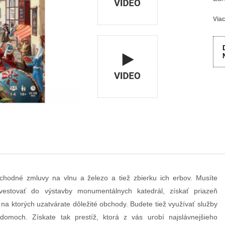
Viac
bchodné zmluvy na vlnu a železo a tiež zbierku ich erbov. Musíte
vestovať do výstavby monumentálnych katedrál, získať priazeň
na ktorých uzatvárate dôležité obchody. Budete tiež využívať služby
omoch. Získate tak prestíž, ktorá z vás urobí najslávnejšieho