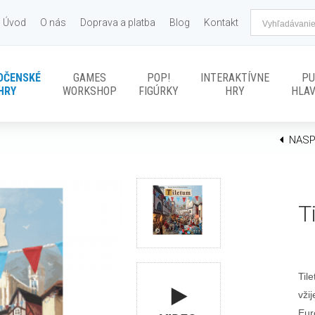
Úvod
O nás
Doprava a platba
Blog
Kontakt
OČENSKÉ
GAMES
POP!
INTERAKTÍVNE
PU
HRY
WORKSHOP
FIGÚRKY
HRY
HLA
NASP
T
Til
vži
Eur