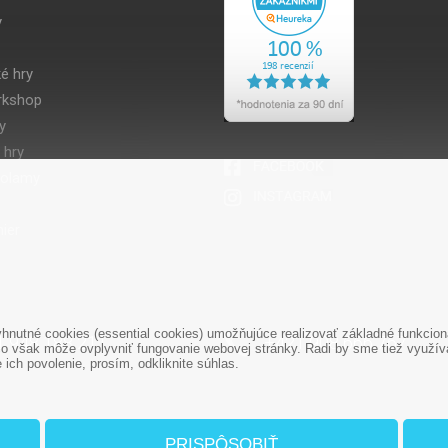
y
é hry
kshop
y
 hry
volamy
ier
nutné cookies (essential cookies) umožňujúce realizovať základné funkciona
1 948 188 211
+421 908 666 767
o však môže ovplyvniť fungovanie webovej stránky. Radi by sme tiež využíval
ich povolenie, prosím, odkliknite súhlas.
PRISPÔSOBIŤ