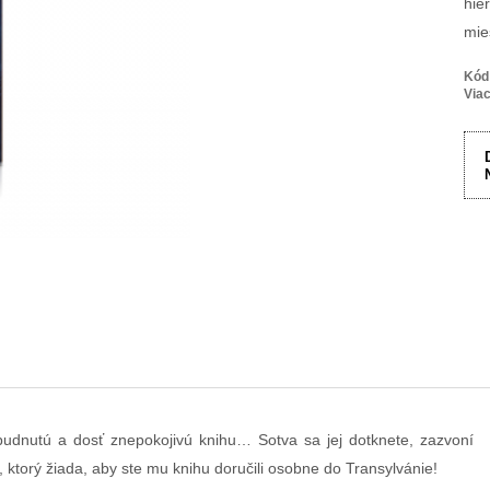
hie
mie
Kód
Viac
budnutú a dosť znepokojivú knihu… Sotva sa jej dotknete, zazvoní
ktorý žiada, aby ste mu knihu doručili osobne do Transylvánie!