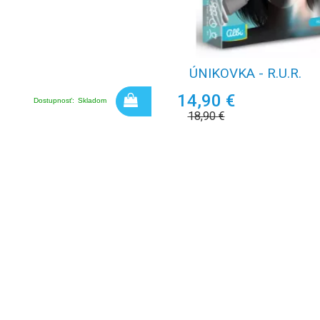
ÚNIKOVKA - R.U.R.
14,90 €
Dostupnosť:
Skladom
18,90
€