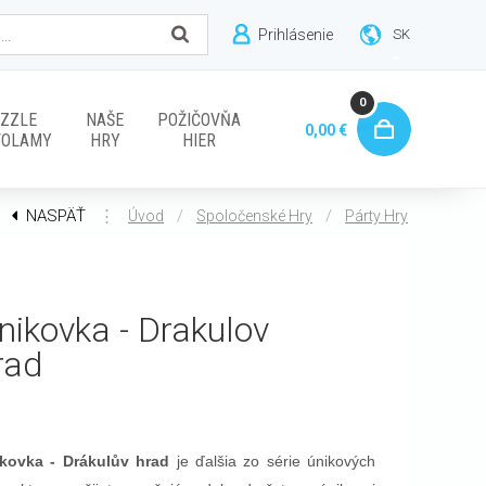
Prihlásenie
SK
0
ZZLE
NAŠE
POŽIČOVŇA
0,00 €
VOLAMY
HRY
HIER
NASPÄŤ
⋮
/
/
Úvod
Spoločenské Hry
Párty Hry
nikovka - Drakulov
rad
kovka - Drákulův hrad
je ďalšia zo série únikových