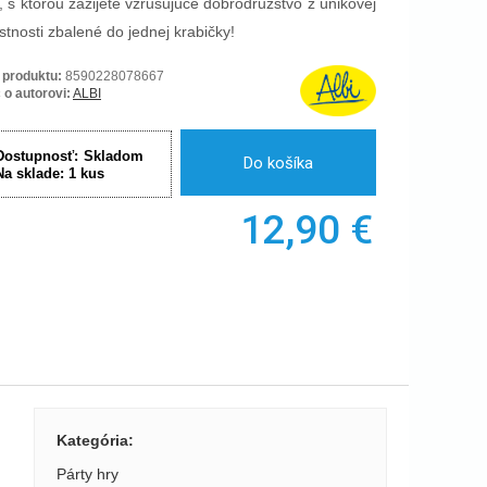
r, s ktorou zažijete vzrušujúce dobrodružstvo z únikovej
stnosti zbalené do jednej krabičky!
 produktu:
8590228078667
 o autorovi:
ALBI
Dostupnosť:
Skladom
Do košíka
Na sklade:
1
kus
12,90
€
Kategória
:
Párty hry