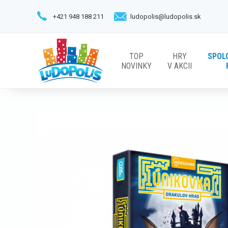
+421 948 188 211
ludopolis@ludopolis.sk
TOP
HRY
SPOL
NOVINKY
V AKCII