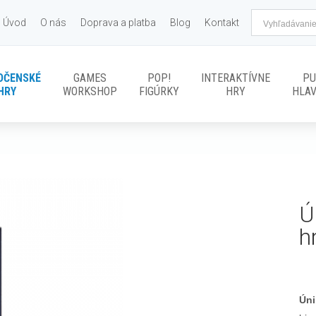
Úvod
O nás
Doprava a platba
Blog
Kontakt
OČENSKÉ
GAMES
POP!
INTERAKTÍVNE
PU
HRY
WORKSHOP
FIGÚRKY
HRY
HLA
Ú
h
Úni