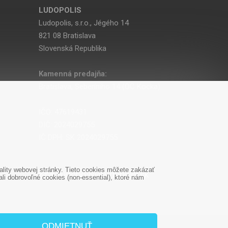
LUDOPOLIS
Ludopolis, s.r.o., Jégého 14
821 08 Bratislava
Slovenská Republika
Kamenná predajňa:
Bratislava, Seberíniho 14 (OC Kocka)
IČO: 47619431
DIČ: 2024029755
IČ DPH: SK 2024029755
lity webovej stránky. Tieto cookies môžete zakázať
ludopolis@ludopolis.sk
i dobrovoľné cookies (non-essential), ktoré nám
ODMIETNUŤ