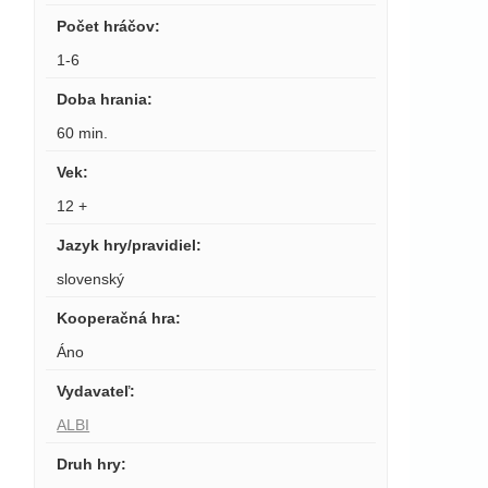
Počet hráčov
:
1-6
Doba hrania
:
60 min.
Vek
:
12 +
Jazyk hry/pravidiel
:
slovenský
Kooperačná hra
:
Áno
Vydavateľ
:
ALBI
Druh hry
: