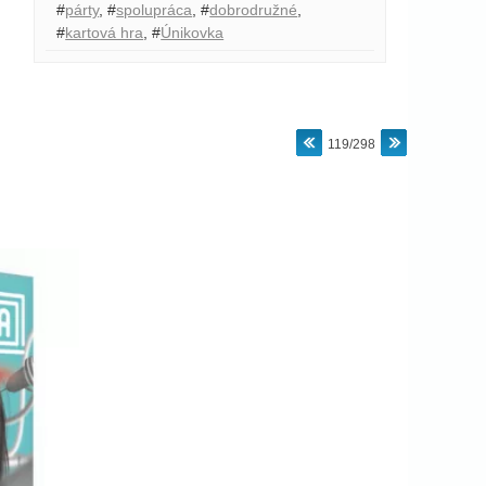
#
párty
,
#
spolupráca
,
#
dobrodružné
,
#
kartová hra
,
#
Únikovka
119/298