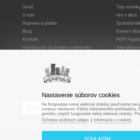
Úvod
Top novink
O nás
Hry v akcii
Doprava a platba
Spoločensk
Blog
Games Wor
Kontakt
POP! Figúrk
Všeobecné obchodné podmienky
Interaktívne
Ochrana osobných údajov
Puzzle Hla
Newsletter
Naše hry
Prihlásenie
Požičovňa h
Cookies
Nastavenie súborov cookies
Na fungovanie našej webovej stránky používame nevyh
‎+42
zmenou nastavení Vášho internetového prehliadača, č
pomôžu zlepšiť fungovanie našej webovej stránky. Pre 
Ochrana osobných údajov
Informácie o cookies
|
SÚHLASÍM