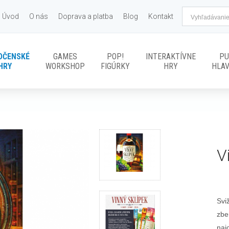
Úvod
O nás
Doprava a platba
Blog
Kontakt
OČENSKÉ
GAMES
POP!
INTERAKTÍVNE
PU
HRY
WORKSHOP
FIGÚRKY
HRY
HLA
V
Svi
zbe
naj