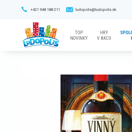
+421 948 188 211
ludopolis@ludopolis.sk
TOP
HRY
SPOL
NOVINKY
V AKCII