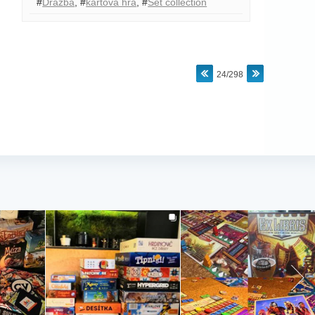
#
Dražba
,
#
kartová hra
,
#
Set collection
24/298