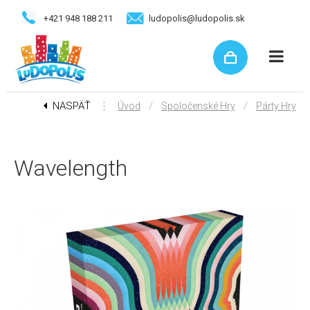
+421 948 188 211
ludopolis@ludopolis.sk
NASPÄŤ
⋮
/
/
Úvod
Spoločenské Hry
Párty Hry
Wavelength