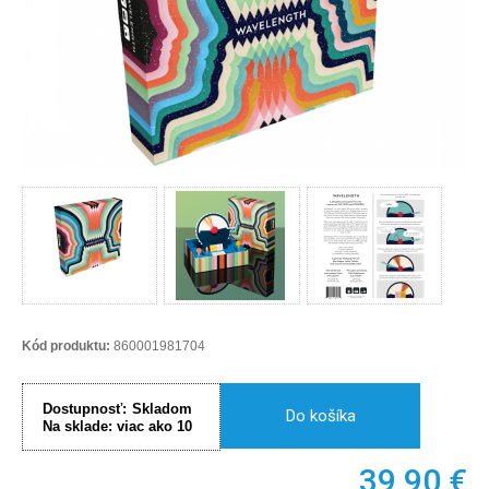
Kód produktu:
860001981704
Dostupnosť:
Skladom
Do košíka
Na sklade:
viac ako 10
39,90
€