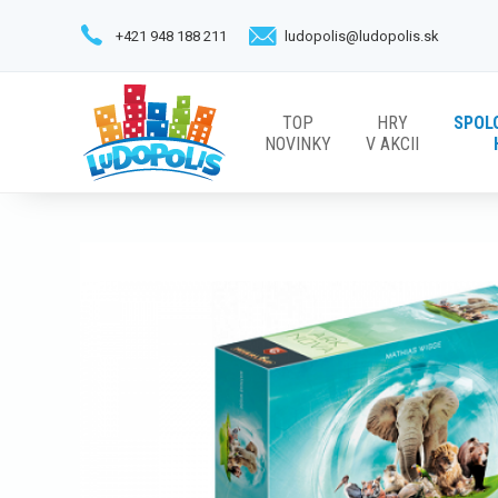
+421 948 188 211
ludopolis@ludopolis.sk
TOP
HRY
SPOL
NOVINKY
V AKCII