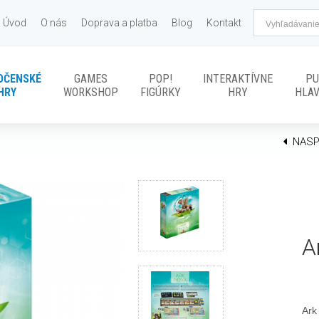
Úvod
O nás
Doprava a platba
Blog
Kontakt
OČENSKÉ
GAMES
POP!
INTERAKTÍVNE
PU
HRY
WORKSHOP
FIGÚRKY
HRY
HLA
NASP
A
Ark