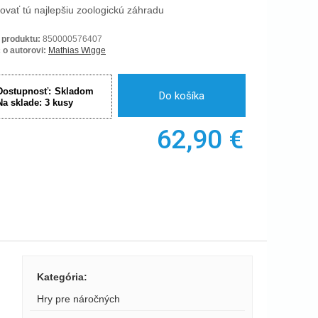
ovať tú najlepšiu zoologickú záhradu
 produktu:
850000576407
 o autorovi:
Mathias Wigge
Dostupnosť:
Skladom
Do košíka
Na sklade:
3
kusy
62,90
€
Kategória
:
Hry pre náročných