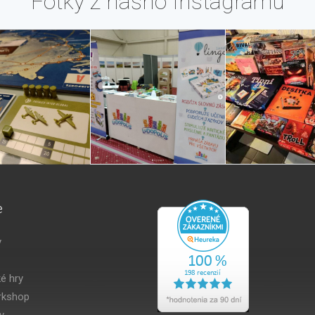
Fotky z nášho Instagramu
e
y
é hry
kshop