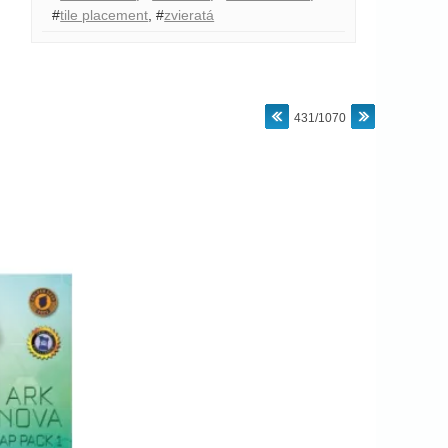
#
tile placement
,
#
zvieratá
431/1070