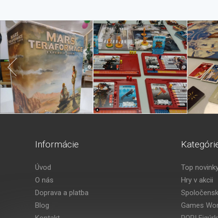
Informácie
Kategóri
Úvod
Top novink
O nás
Hry v akcii
Doprava a platba
Spoločensk
Blog
Games Wor