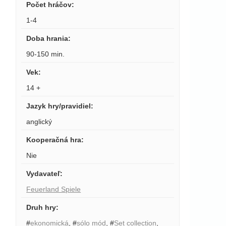
Počet hráčov
:
1-4
Doba hrania
:
90-150 min.
Vek
:
14 +
Jazyk hry/pravidiel
:
anglický
Kooperačná hra
:
Nie
Vydavateľ
:
Feuerland Spiele
Druh hry
:
#
ekonomická
,
#
sólo mód
,
#
Set collection
,