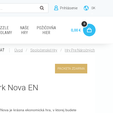
Prihlásenie
SK
0
ZZLE
NAŠE
POŽIČOVŇA
0,00 €
VOLAMY
HRY
HIER
ÄŤ
⋮
/
/
Úvod
Spoločenské Hry
Hry Pre Náročných
PACKETA ZDARMA
rk Nova EN
 Nova je krásna ekonomická hra, v ktorej budete