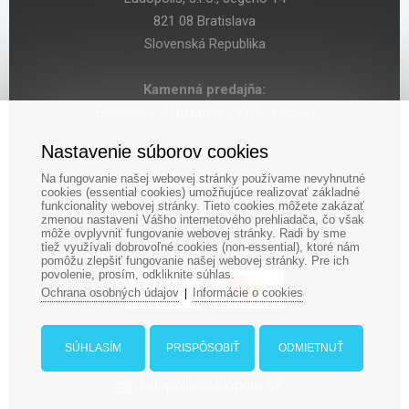
821 08 Bratislava
Slovenská Republika
Kamenná predajňa:
Bratislava, Seberíniho 14 (OC Kocka)
Nastavenie súborov cookies
IČO: 47619431
Na fungovanie našej webovej stránky používame nevyhnutné
DIČ: 2024029755
cookies (essential cookies) umožňujúce realizovať základné
IČ DPH: SK 2024029755
funkcionality webovej stránky. Tieto cookies môžete zakázať
zmenou nastavení Vášho internetového prehliadača, čo však
môže ovplyvniť fungovanie webovej stránky. Radi by sme
tiež využívali dobrovoľné cookies (non-essential), ktoré nám
pomôžu zlepšiť fungovanie našej webovej stránky. Pre ich
povolenie, prosím, odkliknite súhlas.
Ochrana osobných údajov
Informácie o cookies
|
‎+421 948 188 211
SÚHLASÍM
PRISPÔSOBIŤ
ODMIETNUŤ
+421 908 666 767
ludopolis@ludopolis.sk