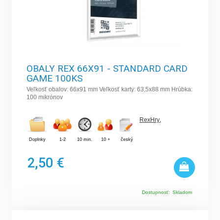
OBALY REX 66X91 - STANDARD CARD
GAME 100KS
Veľkosť obalov: 66x91 mm Veľkosť karty: 63,5x88 mm Hrúbka:
100 mikrónov
RexHry
,
Doplnky
1-2
10 min.
10 +
český
2,50 €
Dostupnosť:
Skladom