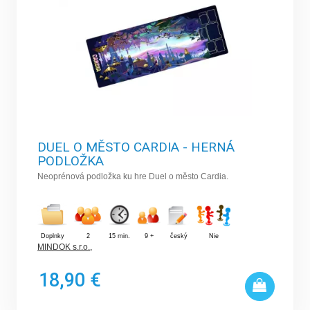
DUEL O MĚSTO CARDIA - HERNÁ
PODLOŽKA
Neoprénová podložka ku hre Duel o město Cardia.
Doplnky
2
15 min.
9 +
český
Nie
MINDOK s.r.o.
,
18,90 €