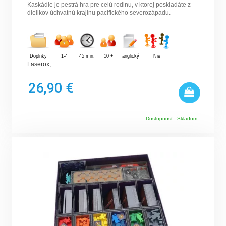
Kaskádie je pestrá hra pre celú rodinu, v ktorej poskladáte z
dielikov úchvatnú krajinu pacifického severozápadu.
Doplnky
1-4
45 min.
10 +
anglický
Nie
Laserox
,
26,90 €
Dostupnosť:
Skladom