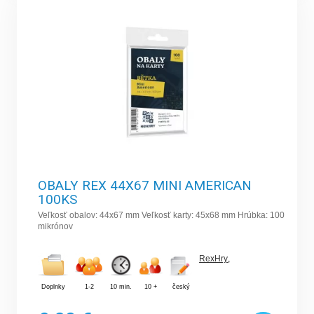
OBALY REX 44X67 MINI AMERICAN
100KS
Veľkosť obalov: 44x67 mm Veľkosť karty: 45x68 mm Hrúbka: 100
mikrónov
RexHry
,
Doplnky
1-2
10 min.
10 +
český