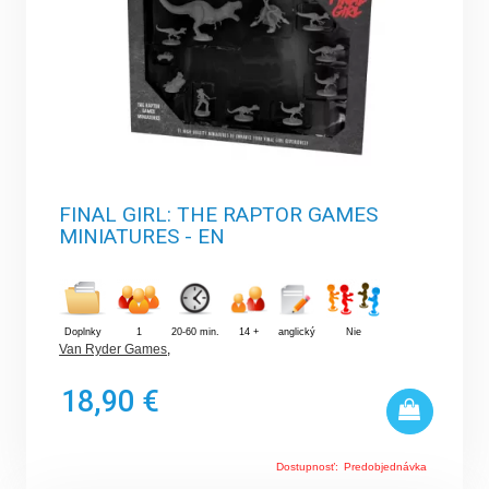
FINAL GIRL: THE RAPTOR GAMES
MINIATURES - EN
Doplnky
1
20-60 min.
14 +
anglický
Nie
Van Ryder Games
,
18,90 €
Dostupnosť:
Predobjednávka