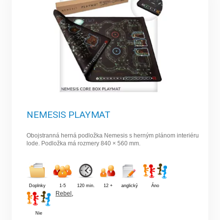
NEMESIS PLAYMAT
Obojstranná herná podložka Nemesis s herným plánom interiéru
lode. Podložka má rozmery 840 × 560 mm.
Doplnky
1-5
120 min.
12 +
anglický
Áno
Rebel
,
Nie