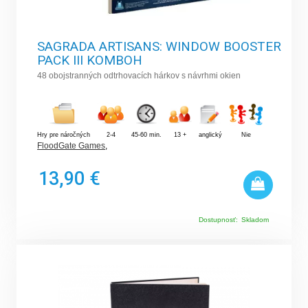
SAGRADA ARTISANS: WINDOW BOOSTER
PACK III KOMBOH
48 obojstranných odtrhovacích hárkov s návrhmi okien
Hry pre náročných
2-4
45-60 min.
13 +
anglický
Nie
FloodGate Games
,
13,90 €
Dostupnosť:
Skladom