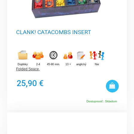
CLANK! CATACOMBS INSERT
Doplnky
2-4
45-90 min.
13 +
anglický
Nie
Folded Space
,
25,90 €
Dostupnosť:
Skladom