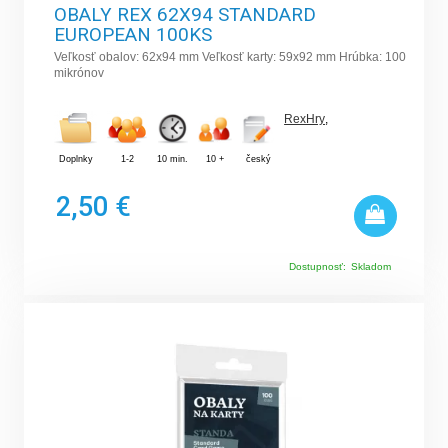
OBALY REX 62X94 STANDARD
EUROPEAN 100KS
Veľkosť obalov: 62x94 mm Veľkosť karty: 59x92 mm Hrúbka: 100
mikrónov
RexHry
,
Doplnky
1-2
10 min.
10 +
český
2,50 €
Dostupnosť:
Skladom