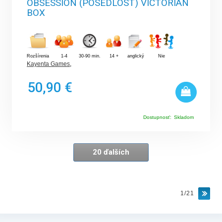
OBSESSION (POSEDLOST) VICTORIAN
BOX
Rozšírenia
1-4
30-90 min.
14 +
anglický
Nie
Kayenta Games
,
50,90 €
Dostupnosť:
Skladom
20 ďalších
1/21