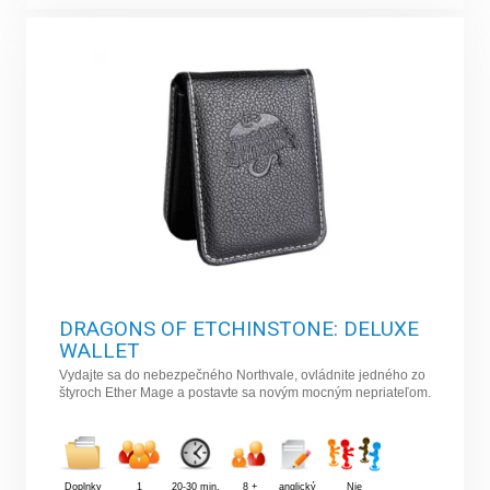
DRAGONS OF ETCHINSTONE: DELUXE
WALLET
Vydajte sa do nebezpečného Northvale, ovládnite jedného zo
štyroch Ether Mage a postavte sa novým mocným nepriateľom.
Doplnky
1
20-30 min.
8 +
anglický
Nie