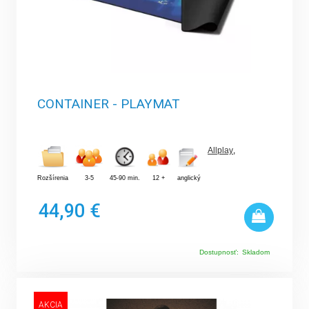
CONTAINER - PLAYMAT
Allplay
,
Rozšírenia
3-5
45-90 min.
12 +
anglický
44,90 €
Dostupnosť:
Skladom
AKCIA