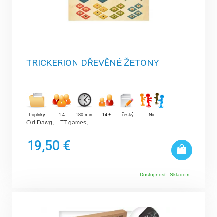
TRICKERION DŘEVĚNÉ ŽETONY
Doplnky
1-4
180 min.
14 +
český
Nie
Old Dawg
,
TT games
,
19,50 €
Dostupnosť:
Skladom