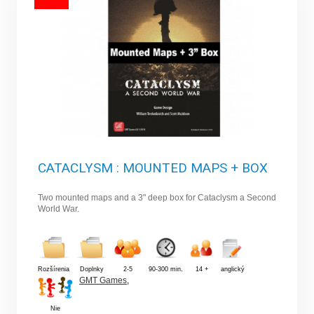
CATACLYSM : MOUNTED MAPS + BOX
Two mounted maps and a 3" deep box for Cataclysm a Second
World War.
Rozšírenia
Doplnky
2-5
90-300 min.
14 +
anglický
GMT Games
,
Nie