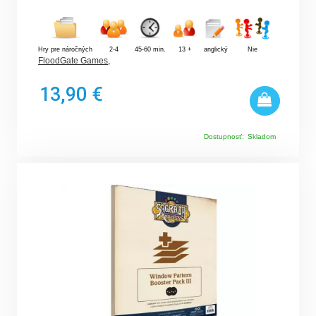
Hry pre náročných
2-4
45-60 min.
13 +
anglický
Nie
FloodGate Games
,
13,90 €
Dostupnosť:
Skladom