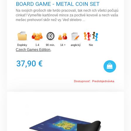
BOARD GAME - METAL COIN SET
Na svojich grošoch ste tvrdo pracovali, tak nech ich všetci počujú
cinkať! Vymeňte kartónové mince za poctivé kovové a nech vaša
mešec prehovorí skôr než vy. Veď striebro ...
Doplnky
1-4
90 min.
14 +
anglický
Nie
Czech Games Edition
,
37,90 €
Dostupnosť:
Predobjednávka