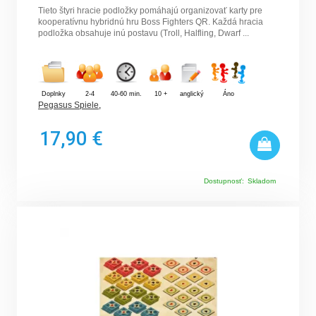
Tieto štyri hracie podložky pomáhajú organizovať karty pre
kooperatívnu hybridnú hru Boss Fighters QR. Každá hracia
podložka obsahuje inú postavu (Troll, Halfling, Dwarf ...
Doplnky
2-4
40-60 min.
10 +
anglický
Áno
Pegasus Spiele
,
17,90 €
Dostupnosť:
Skladom