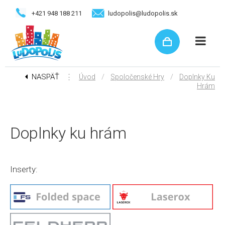
+421 948 188 211
ludopolis@ludopolis.sk
NASPÄŤ
⋮
/
/
Úvod
Spoločenské Hry
Doplnky Ku
Hrám
Doplnky ku hrám
Inserty: