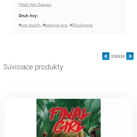
Plaid Hat Games
Druh hry
:
#
pre dvoch
,
#
kartová hra
,
#
Rozšírenie
328/916
Súvisiace produkty