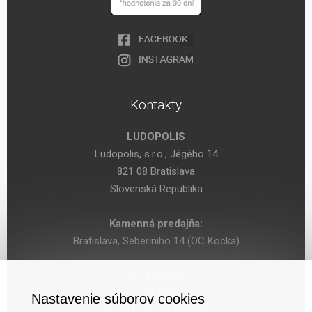
Kontakty
LUDOPOLIS
Ludopolis, s.r.o., Jégého 14
821 08 Bratislava
Slovenská Republika
Kamenná predajňa:
Bratislava, Seberíniho 14 (OC Kocka)
IČO: 47619431
DIČ: 2024029755
Nastavenie súborov cookies
IČ DPH: SK 2024029755