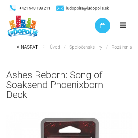
+421 948 188 211
ludopolis@ludopolis.sk
NASPÄŤ
⋮
/
/
Úvod
Spoločenské Hry
Rozšírenia
Ashes Reborn: Song of
Soaksend Phoenixborn
Deck