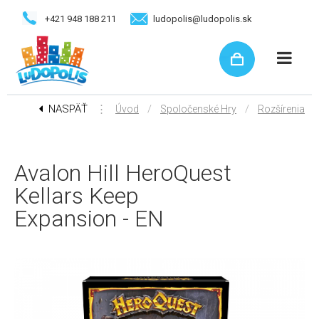
+421 948 188 211
ludopolis@ludopolis.sk
NASPÄŤ
⋮
/
/
Úvod
Spoločenské Hry
Rozšírenia
Avalon Hill HeroQuest
Kellars Keep
Expansion - EN