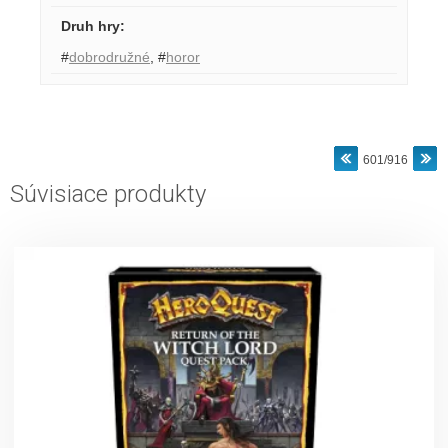
Druh hry
:
#
dobrodružné
,
#
horor
601/916
Súvisiace produkty