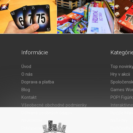
Informácie
Kategóri
Úvod
Top novink
O nás
Hry v akcii
Doprava a platba
Spoločensk
Blog
Games Wor
Kontakt
POP! Figúrk
Všeobecné obchodné podmienky
Interaktívne
Ochrana osobných údajov
Puzzle Hla
Newsletter
Naše hry
Prihlásenie
Požičovňa h