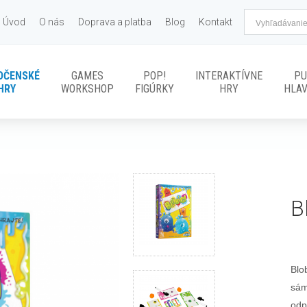
Úvod
O nás
Doprava a platba
Blog
Kontakt
OČENSKÉ
GAMES
POP!
INTERAKTÍVNE
PU
HRY
WORKSHOP
FIGÚRKY
HRY
HLA
B
Blo
sám
odp