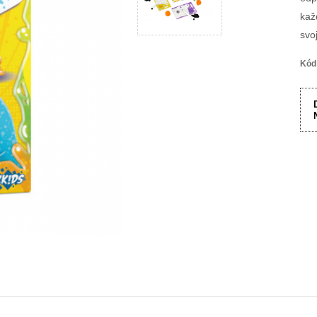
kaž
svo
Kód