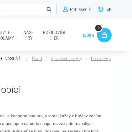
Prihlásenie
SK
0
ZZLE
NAŠE
POŽIČOVŇA
0,00 €
VOLAMY
HRY
HIER
NASPÄŤ
⋮
/
/
Úvod
Spoločenské Hry
Detské Hry
lobíci
bíci je kooperatívna hra, v ktorej každý z hráčov začína
 a postupne sa budú spájať na základe rovnakých
ovedí! A spájať sa budú doslova, na začiatku hry totiž