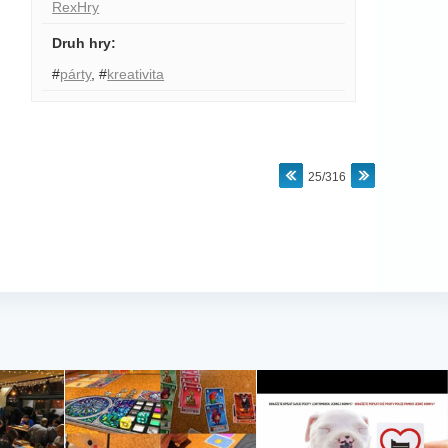
RexHry
Druh hry
:
#
párty
,
#
kreativita
25/316