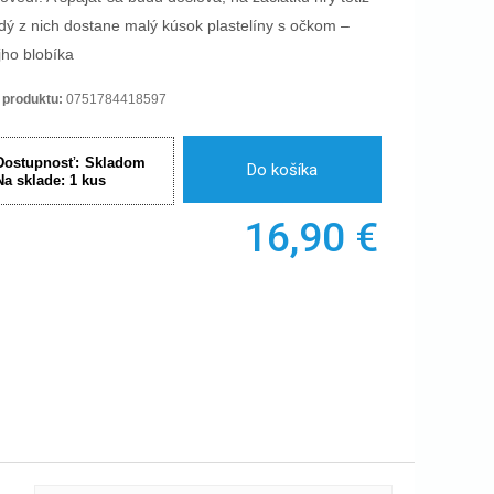
dý z nich dostane malý kúsok plastelíny s očkom –
jho blobíka
 produktu:
0751784418597
Dostupnosť:
Skladom
Do košíka
Na sklade:
1
kus
16,90
€