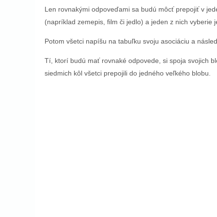
Len rovnakými odpoveďami sa budú môcť prepojiť v jeden
(napríklad zemepis, film či jedlo) a jeden z nich vyberie
Potom všetci napíšu na tabuľku svoju asociáciu a násled
Tí, ktorí budú mať rovnaké odpovede, si spoja svojich bl
siedmich kôl všetci prepojili do jedného veľkého blobu.