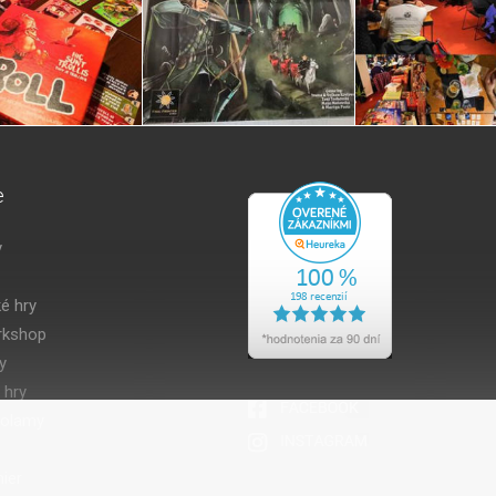
e
y
é hry
kshop
y
 hry
volamy
ier