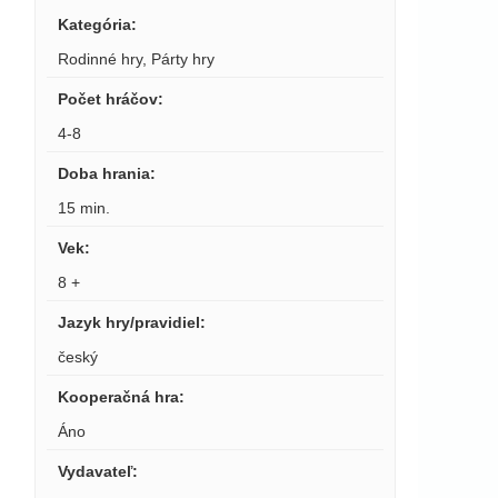
Kategória
:
Rodinné hry
,
Párty hry
Počet hráčov
:
4-8
Doba hrania
:
15 min.
Vek
:
8 +
Jazyk hry/pravidiel
:
český
Kooperačná hra
:
Áno
Vydavateľ
: