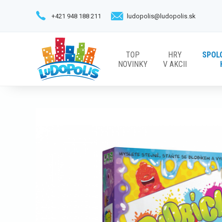
+421 948 188 211
ludopolis@ludopolis.sk
TOP
HRY
SPOL
NOVINKY
V AKCII