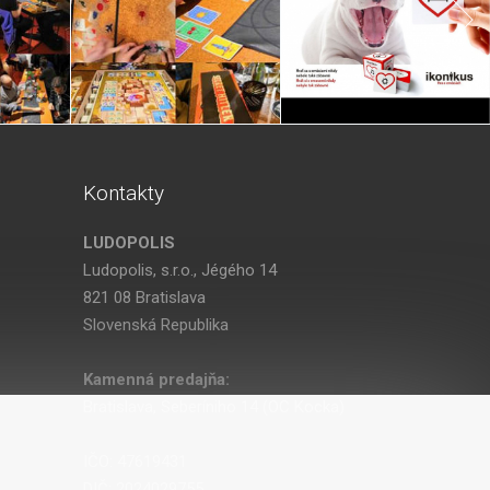
Kontakty
LUDOPOLIS
Ludopolis, s.r.o., Jégého 14
821 08 Bratislava
Slovenská Republika
Kamenná predajňa:
Bratislava, Seberíniho 14 (OC Kocka)
IČO: 47619431
DIČ: 2024029755