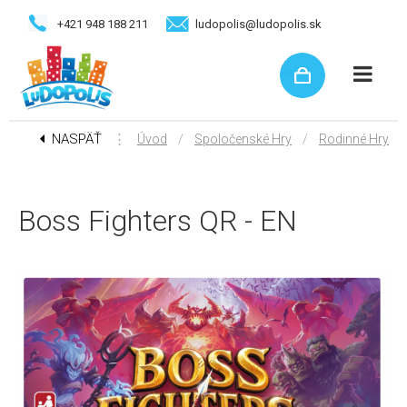
+421 948 188 211
ludopolis@ludopolis.sk
NASPÄŤ
⋮
/
/
Úvod
Spoločenské Hry
Rodinné Hry
Boss Fighters QR - EN