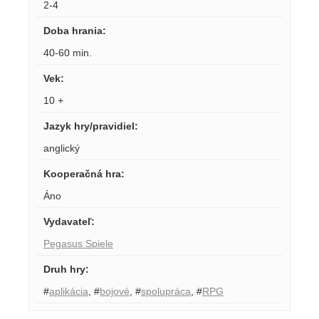
2-4
Doba hrania
:
40-60 min.
Vek
:
10 +
Jazyk hry/pravidiel
:
anglický
Kooperačná hra
:
Áno
Vydavateľ
:
Pegasus Spiele
Druh hry
:
#
aplikácia
,
#
bojové
,
#
spolupráca
,
#
RPG