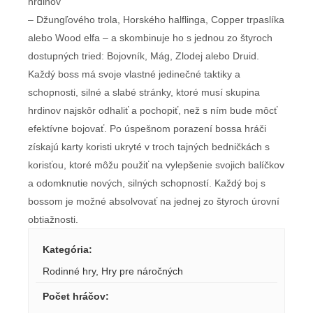
hrdinov
– Džungľového trola, Horského halflinga, Copper trpaslíka
alebo Wood elfa – a skombinuje ho s jednou zo štyroch
dostupných tried: Bojovník, Mág, Zlodej alebo Druid.
Každý boss má svoje vlastné jedinečné taktiky a
schopnosti, silné a slabé stránky, ktoré musí skupina
hrdinov najskôr odhaliť a pochopiť, než s ním bude môcť
efektívne bojovať. Po úspešnom porazení bossa hráči
získajú karty koristi ukryté v troch tajných bedničkách s
korisťou, ktoré môžu použiť na vylepšenie svojich balíčkov
a odomknutie nových, silných schopností. Každý boj s
bossom je možné absolvovať na jednej zo štyroch úrovní
obtiažnosti.
Kategória
:
Rodinné hry
,
Hry pre náročných
Počet hráčov
: