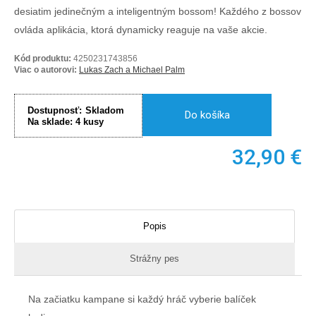
desiatim jedinečným a inteligentným bossom! Každého z bossov
ovláda aplikácia, ktorá dynamicky reaguje na vaše akcie.
Kód produktu:
4250231743856
Viac o autorovi:
Lukas Zach a Michael Palm
Dostupnosť:
Skladom
Do košíka
Na sklade:
4
kusy
32,90
€
Popis
Strážny pes
Na začiatku kampane si každý hráč vyberie balíček