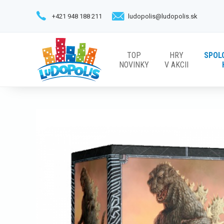
+421 948 188 211
ludopolis@ludopolis.sk
TOP
HRY
SPOL
NOVINKY
V AKCII