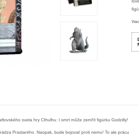
lov
figú
Viac
aftovského sveta hry Cthulhu: I smrt může zemřít figúrku Godzilly!
ahrádza Prastarého. Naopak, bude bojovať proti nemu! To ale prácu