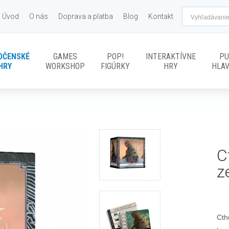
Úvod
O nás
Doprava a platba
Blog
Kontakt
OČENSKÉ
GAMES
POP!
INTERAKTÍVNE
PU
HRY
WORKSHOP
FIGÚRKY
HRY
HLA
C
z
Cth