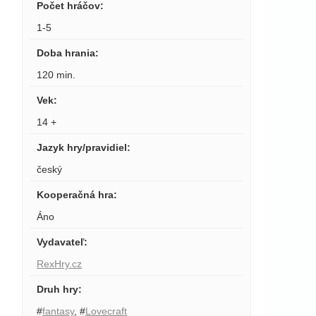
Počet hráčov
:
1-5
Doba hrania
:
120 min.
Vek
:
14 +
Jazyk hry/pravidiel
:
český
Kooperačná hra
:
Áno
Vydavateľ
:
RexHry.cz
Druh hry
:
#
fantasy
,
#
Lovecraft