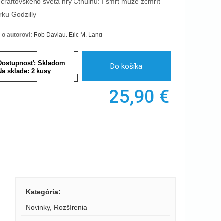
ecraftovského sveta hry Cthulhu: I smrt může zemřít
rku Godzilly!
 o autorovi:
Rob Daviau, Eric M. Lang
Dostupnosť:
Skladom
Do košíka
Na sklade:
2
kusy
25,90
€
Kategória
:
Novinky
,
Rozšírenia