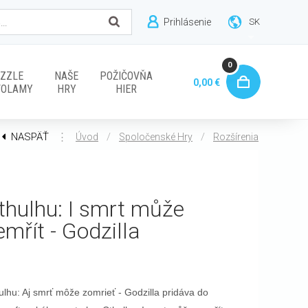
Prihlásenie
SK
0
ZZLE
NAŠE
POŽIČOVŇA
0,00 €
VOLAMY
HRY
HIER
NASPÄŤ
⋮
/
/
Úvod
Spoločenské Hry
Rozšírenia
thulhu: I smrt může
emřít - Godzilla
ulhu: Aj smrť môže zomrieť - Godzilla pridáva do