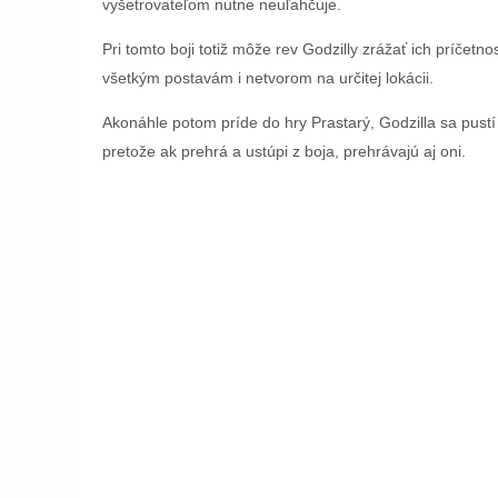
vyšetrovateľom nutne neuľahčuje.
Pri tomto boji totiž môže rev Godzilly zrážať ich príčetn
všetkým postavám i netvorom na určitej lokácii.
Akonáhle potom príde do hry Prastarý, Godzilla sa pustí
pretože ak prehrá a ustúpi z boja, prehrávajú aj oni.