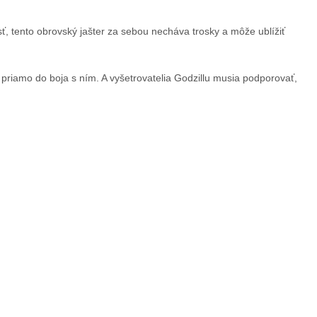
osť, tento obrovský jašter za sebou necháva trosky a môže ublížiť
 priamo do boja s ním. A vyšetrovatelia Godzillu musia podporovať,