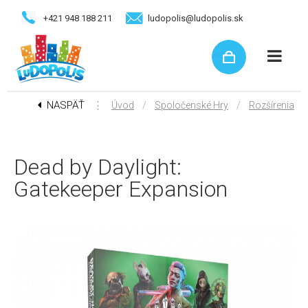
+421 948 188 211
ludopolis@ludopolis.sk
NASPÄŤ
⋮
/
/
Úvod
Spoločenské Hry
Rozšírenia
Dead by Daylight:
Gatekeeper Expansion