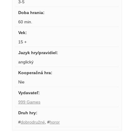
3-5
Doba hrania
:
60 min.
Vek
:
15 +
Jazyk hry/pravidiel
:
anglický
Kooperačná hra
:
Nie
Vydavateľ
:
999 Games
Druh hry
:
#
dobrodružné
,
#
horor