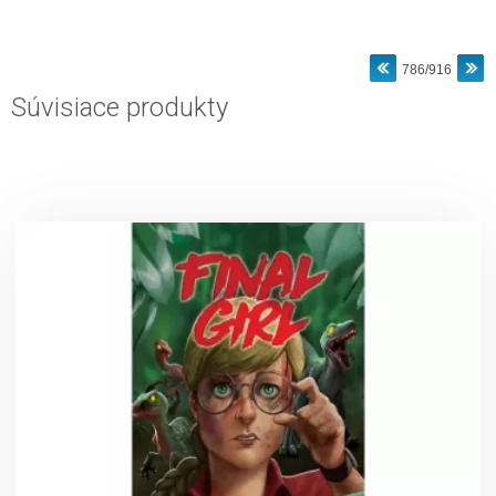
786/916
Súvisiace produkty