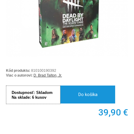
Kód produktu:
810100190392
Viac o autorovi:
D. Brad Talton, Jr.
Dostupnosť:
Skladom
Do košíka
Na sklade:
6
kusov
39,90
€