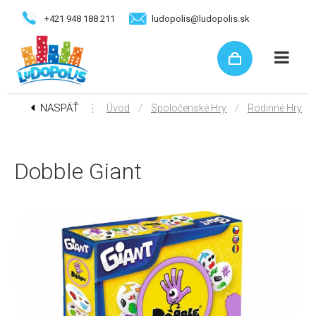
+421 948 188 211
ludopolis@ludopolis.sk
NASPÄŤ
⋮
/
/
Úvod
Spoločenské Hry
Rodinné Hry
Dobble Giant