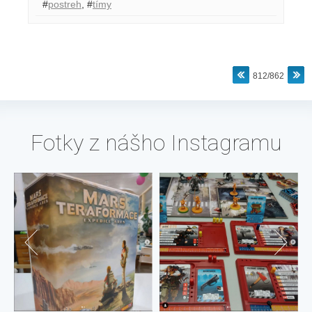
#
postreh
,
#
tímy
812/862
Fotky z nášho Instagramu