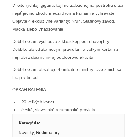
V tejto rýchlej, gigantickej hre založenej na postrehu stačí
nájsť jedinú zhodu medzi dvoma kartami a vyhrávate!
Objavte 4 exkluzívne varianty: Kruh, Štafetový závod,
Mačka alebo Vhadzovanie!
Dobble Giant vychádza z klasickej postrehovej hry
Dobble, ale vďaka novým pravidlám a veľkým kartám z
nej robí zábavnú in- aj outdoorovú aktivitu.
Dobble Giant obsahuje 4 unikátne minihry. Dve z nich sa
hrajú v tímoch.
OBSAH BALENIA:
20 veľkých kariet
české, slovenské a rumunské pravidlá
Kategória
:
Novinky
,
Rodinné hry