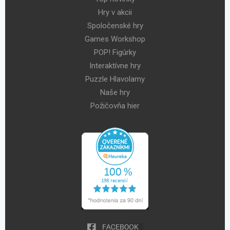
Hry v akcii
Spoločenské hry
Games Workshop
POP! Figúrky
Interaktívne hry
Puzzle Hlavolamy
Naše hry
Požičovňa hier