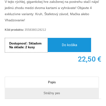
V tejto rýchlej, gigantickej hre založenej na postrehu stačí nájsť
jedinú zhodu medzi dvoma kartami a vyhrávate! Objavte 4
exkluzívne varianty: Kruh, Štafetový závod, Mačka alebo
Vhadzovanie!
Kód produktu:
3558380128212
Dostupnosť:
Skladom
Do košíka
Na sklade:
2
kusy
22,50
€
Popis
Strážny pes