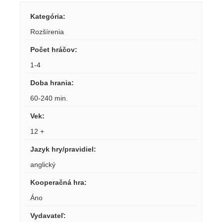
Kategória
:
Rozšírenia
Počet hráčov
:
1-4
Doba hrania
:
60-240 min.
Vek
:
12 +
Jazyk hry/pravidiel
:
anglický
Kooperačná hra
:
Áno
Vydavateľ
: