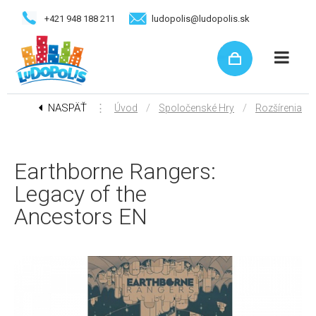
+421 948 188 211
ludopolis@ludopolis.sk
NASPÄŤ
⋮
/
/
Úvod
Spoločenské Hry
Rozšírenia
Earthborne Rangers:
Legacy of the
Ancestors EN