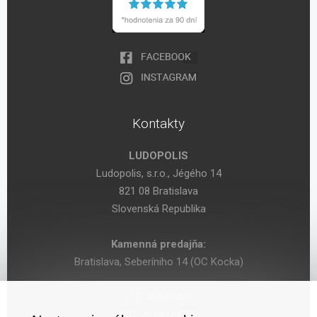
Kontakty
LUDOPOLIS
Ludopolis, s.r.o., Jégého 14
821 08 Bratislava
Slovenská Republika
Kamenná predajňa:
Bratislava, Seberíniho 14 (OC Kocka)
IČO: 47619431
DIČ: 2024029755