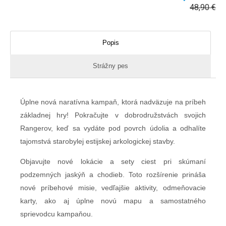
48,90
€
Popis
Strážny pes
Úplne nová naratívna kampaň, ktorá nadväzuje na príbeh
základnej hry! Pokračujte v dobrodružstvách svojich
Rangerov, keď sa vydáte pod povrch údolia a odhalíte
tajomstvá starobylej estijskej arkologickej stavby.
Objavujte nové lokácie a sety ciest pri skúmaní
podzemných jaskýň a chodieb. Toto rozšírenie prináša
nové príbehové misie, vedľajšie aktivity, odmeňovacie
karty, ako aj úplne novú mapu a samostatného
sprievodcu kampaňou.