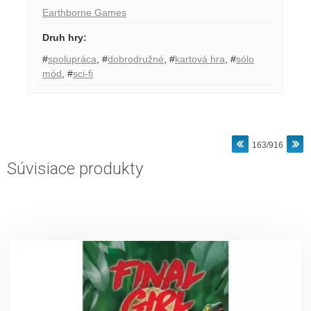
Earthborne Games
Druh hry
:
#
spolupráca
,
#
dobrodružné
,
#
kartová hra
,
#
sólo
mód
,
#
sci-fi
163/916
Súvisiace produkty