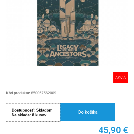
AKCIA
Kód produktu:
850067562009
Dostupnosť:
Skladom
Do košíka
Na sklade:
8
kusov
45,90
€