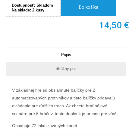
Dostupnosť:
Skladom
Do košíka
Na sklade:
2
kusy
14,50
€
Popis
Strážny pes
V základnej hre sú obsiahnuté balíčky pre 2
automatizovaných protivníkov a tieto balíčky pridávajú
ovládanie pre ďalších troch. Ak chcete hrať sólové
scenáre pre 6 hráčov, tento doplnok je presne pre vás!
Obsahuje 72 lokalizovaných kariet.