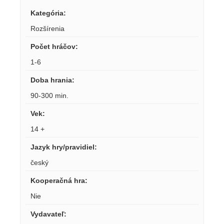
Kategória
:
Rozšírenia
Počet hráčov
:
1-6
Doba hrania
:
90-300 min.
Vek
:
14 +
Jazyk hry/pravidiel
:
český
Kooperačná hra
:
Nie
Vydavateľ
: