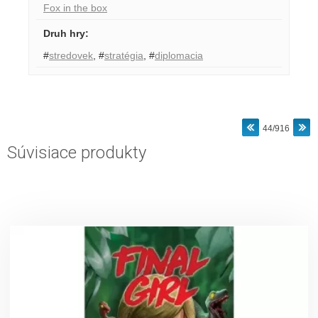
Fox in the box
Druh hry
:
#
stredovek
,
#
stratégia
,
#
diplomacia
44/916
Súvisiace produkty