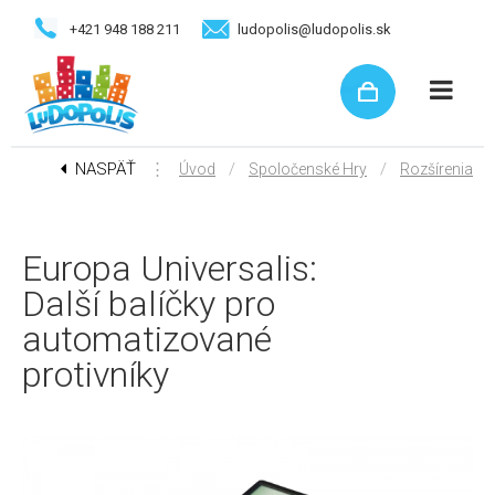
+421 948 188 211
ludopolis@ludopolis.sk
NASPÄŤ
⋮
/
/
Úvod
Spoločenské Hry
Rozšírenia
Europa Universalis:
Další balíčky pro
automatizované
protivníky