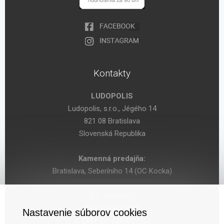
Kontakty
LUDOPOLIS
Ludopolis, s.r.o., Jégého 14
821 08 Bratislava
Slovenská Republika
Kamenná predajňa:
Bratislava, Seberíniho 14 (OC Kocka)
IČO: 47619431
DIČ: 2024029755
Nastavenie súborov cookies
IČ DPH: SK 2024029755