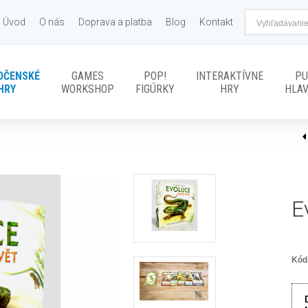
Úvod
O nás
Doprava a platba
Blog
Kontakt
OČENSKÉ
GAMES
POP!
INTERAKTÍVNE
PU
HRY
WORKSHOP
FIGÚRKY
HRY
HLA
E
Kód