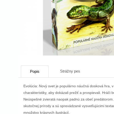
Strážny pes
Popis
Evolúcia: Nový svet je populárno náučná dosková hra, v 
charakteristiky, aby dokázali prežiť a prospievali. Hráči 
Neúspešné zvieratá naopak padnú za obeť predátorom. Je
skutočnej prírody a sú sprevádzané vysvetľujúcimi tex
množstvo krásnych ilustrácií.