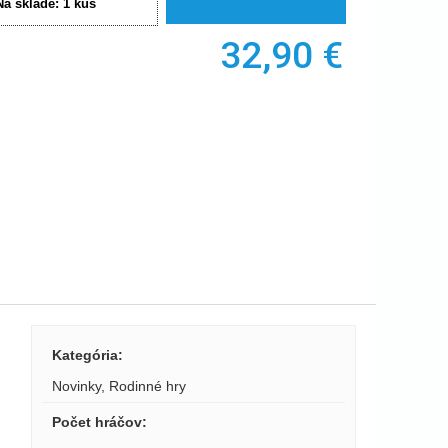
Na sklade:
1
kus
32,90
€
Kategória
:
Novinky
,
Rodinné hry
Počet hráčov
: