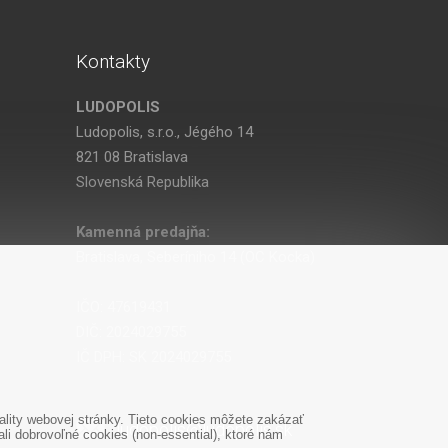
Kontakty
LUDOPOLIS
Ludopolis, s.r.o., Jégého 14
821 08 Bratislava
Slovenská Republika
Kamenná predajňa:
Bratislava, Seberíniho 14 (OC Kocka)
IČO: 47619431
DIČ: 2024029755
IČ DPH: SK 2024029755
lity webovej stránky. Tieto cookies môžete zakázať
ludopolis@ludopolis.sk
i dobrovoľné cookies (non-essential), ktoré nám