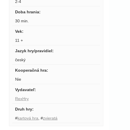
2-4
Doba hrania
:
30 min.
Vek
:
11 +
Jazyk hry/pravidiel
:
český
Kooperačná hra
:
Nie
Vydavateľ
:
RexHry
Druh hry
:
#
kartová hra
,
#
zvieratá