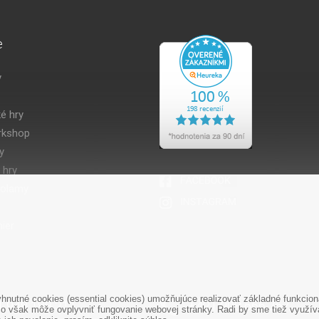
e
y
é hry
kshop
y
 hry
volamy
ier
nutné cookies (essential cookies) umožňujúce realizovať základné funkciona
1 948 188 211
+421 908 666 767
o však môže ovplyvniť fungovanie webovej stránky. Radi by sme tiež využíval