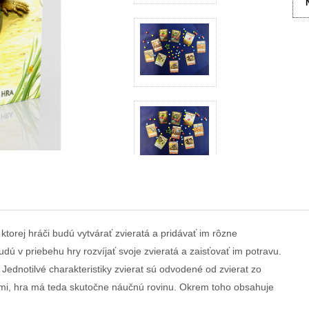
ktorej hráči budú vytvárať zvieratá a pridávať im rôzne
budú v priebehu hry rozvíjať svoje zvieratá a zaisťovať im potravu.
dnotilvé charakteristiky zvierat sú odvodené od zvierat zo
tami, hra má teda skutočne náučnú rovinu. Okrem toho obsahuje