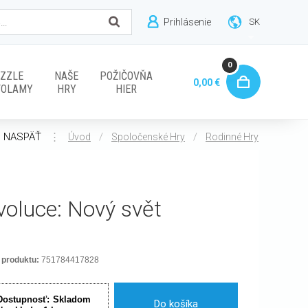
Prihlásenie
SK
0
ZZLE
NAŠE
POŽIČOVŇA
0,00 €
VOLAMY
HRY
HIER
NASPÄŤ
⋮
/
/
Úvod
Spoločenské Hry
Rodinné Hry
voluce: Nový svět
 produktu:
751784417828
Dostupnosť:
Skladom
Do košíka