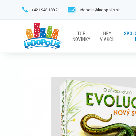
+421 948 188 211
ludopolis@ludopolis.sk
TOP
HRY
SPOL
NOVINKY
V AKCII