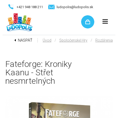
+421 948 188 211
ludopolis@ludopolis.sk
NASPÄŤ
⋮
/
/
Úvod
Spoločenské Hry
Rozšírenia
Fateforge: Kroniky
Kaanu - Střet
nesmrtelných