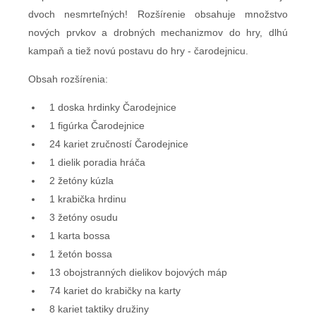
dvoch nesmrteľných! Rozšírenie obsahuje množstvo
nových prvkov a drobných mechanizmov do hry, dlhú
kampaň a tiež novú postavu do hry - čarodejnicu.
Obsah rozšírenia:
1 doska hrdinky Čarodejnice
1 figúrka Čarodejnice
24 kariet zručností Čarodejnice
1 dielik poradia hráča
2 žetóny kúzla
1 krabička hrdinu
3 žetóny osudu
1 karta bossa
1 žetón bossa
13 obojstranných dielikov bojových máp
74 kariet do krabičky na karty
8 kariet taktiky družiny