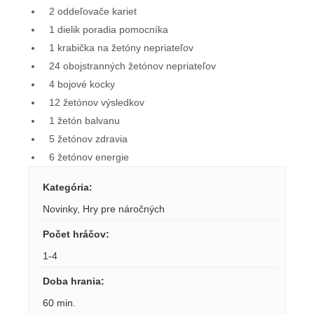
2 oddeľovače kariet
1 dielik poradia pomocníka
1 krabička na žetóny nepriateľov
24 obojstranných žetónov nepriateľov
4 bojové kocky
12 žetónov výsledkov
1 žetón balvanu
5 žetónov zdravia
6 žetónov energie
Kategória
:
Novinky
,
Hry pre náročných
Počet hráčov
:
1-4
Doba hrania
:
60 min.