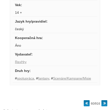
Vek
:
14 +
Jazyk hry/pravidiel
:
český
Kooperačná hra
:
Áno
Vydavateľ
:
RexHry
Druh hry
:
#
spolupráca
,
#
fantasy
,
#
Scenáre/Kampane/Misie
60/916