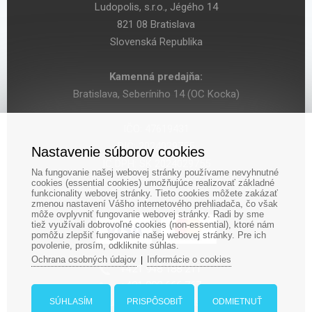
Ludopolis, s.r.o., Jégého 14
821 08 Bratislava
Slovenská Republika
Kamenná predajňa:
Bratislava, Seberíniho 14 (OC Kocka)
IČO: 47619431
DIČ: 2024029755
Nastavenie súborov cookies
IČ DPH: SK 2024029755
Na fungovanie našej webovej stránky používame nevyhnutné
cookies (essential cookies) umožňujúce realizovať základné
funkcionality webovej stránky. Tieto cookies môžete zakázať
zmenou nastavení Vášho internetového prehliadača, čo však
môže ovplyvniť fungovanie webovej stránky. Radi by sme
tiež využívali dobrovoľné cookies (non-essential), ktoré nám
pomôžu zlepšiť fungovanie našej webovej stránky. Pre ich
povolenie, prosím, odkliknite súhlas.
Ochrana osobných údajov
Informácie o cookies
|
‎+421 948 188 211
+421 908 666 767
ludopolis@ludopolis.sk
SÚHLASÍM
PRISPÔSOBIŤ
ODMIETNUŤ