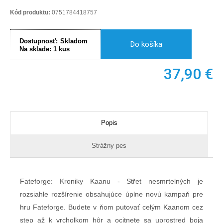
Kód produktu:
0751784418757
Dostupnosť:
Skladom
Do košíka
Na sklade:
1
kus
37,90
€
Popis
Strážny pes
Fateforge: Kroniky Kaanu - Střet nesmrtelných je
rozsiahle rozšírenie obsahujúce úplne novú kampaň pre
hru Fateforge. Budete v ňom putovať celým Kaanom cez
step až k vrcholkom hôr a ocitnete sa uprostred boja