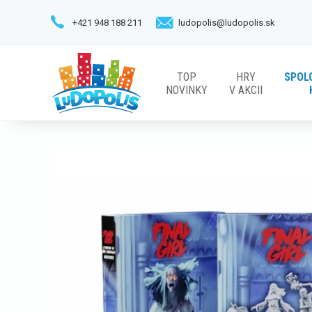
+421 948 188 211
ludopolis@ludopolis.sk
TOP
HRY
SPOL
NOVINKY
V AKCII