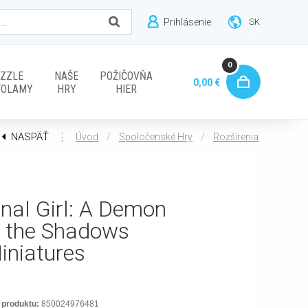
Prihlásenie
SK
0
ZZLE
NAŠE
POŽIČOVŇA
0,00 €
VOLAMY
HRY
HIER
NASPÄŤ
⋮
/
/
Úvod
Spoločenské Hry
Rozšírenia
inal Girl: A Demon
n the Shadows
iniatures
 produktu:
850024976481