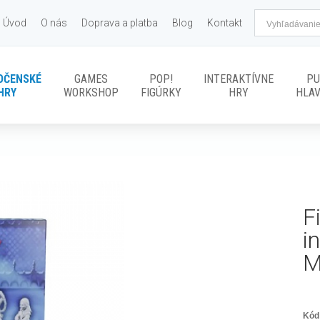
Úvod
O nás
Doprava a platba
Blog
Kontakt
OČENSKÉ
GAMES
POP!
INTERAKTÍVNE
PU
HRY
WORKSHOP
FIGÚRKY
HRY
HLA
F
i
M
Kód