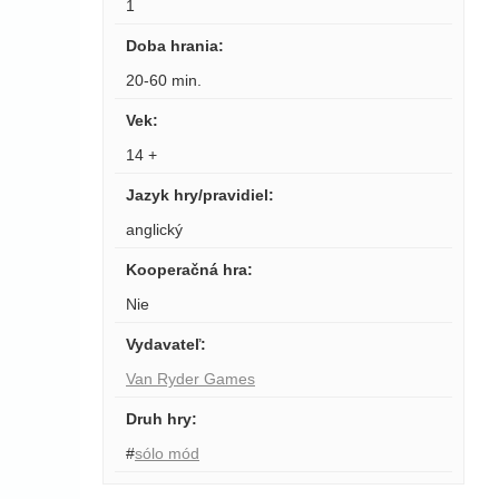
1
Doba hrania
:
20-60 min.
Vek
:
14 +
Jazyk hry/pravidiel
:
anglický
Kooperačná hra
:
Nie
Vydavateľ
:
Van Ryder Games
Druh hry
:
#
sólo mód