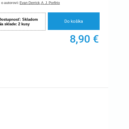
 o autorovi:
Evan Derrick, A. J. Porfirio
Dostupnosť:
Skladom
Do košíka
Na sklade:
2
kusy
8,90
€