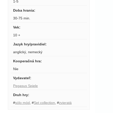
1-5
Doba hrania
:
30-75 min.
Vek
:
10 +
Jazyk hry/pravidiel
:
anglický
,
nemecký
Kooperačná hra
:
Nie
Vydavateľ
:
Pegasus Spiele
Druh hry
:
#
sólo mód
,
#
Set collection
,
#
zvieratá