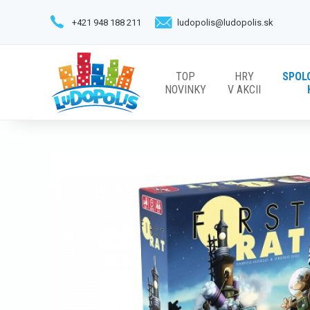
+421 948 188 211
ludopolis@ludopolis.sk
TOP
HRY
SPOL
NOVINKY
V AKCII