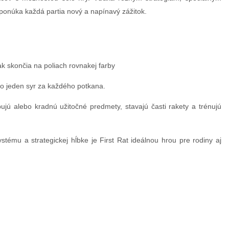
ponúka každá partia nový a napínavý zážitok.
ak skončia na poliach rovnakej farby
 to jeden syr za každého potkana.
ujú alebo kradnú užitočné predmety, stavajú časti rakety a trénujú
tému a strategickej hĺbke je First Rat ideálnou hrou pre rodiny aj