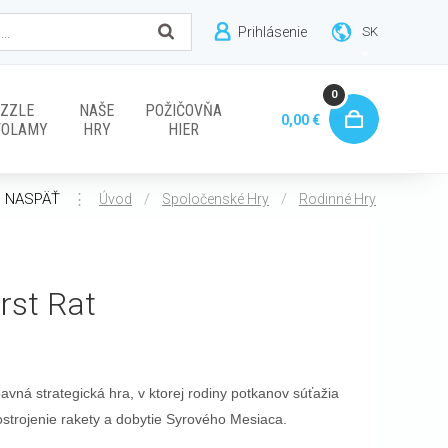
Prihlásenie
SK
0
ZZLE
NAŠE
POŽIČOVŇA
0,00 €
VOLAMY
HRY
HIER
NASPÄŤ
⋮
/
/
Úvod
Spoločenské Hry
Rodinné Hry
irst Rat
avná strategická hra, v ktorej rodiny potkanov súťažia
ostrojenie rakety a dobytie Syrového Mesiaca.