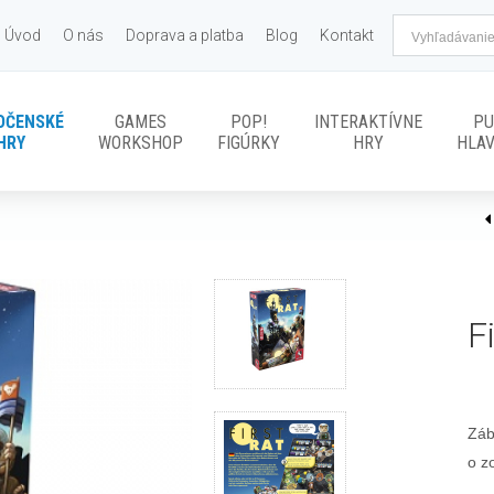
Úvod
O nás
Doprava a platba
Blog
Kontakt
OČENSKÉ
GAMES
POP!
INTERAKTÍVNE
PU
HRY
WORKSHOP
FIGÚRKY
HRY
HLA
F
Záb
o z