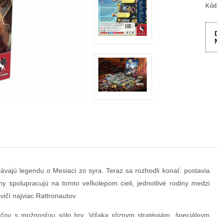
Kód
ávajú legendu o Mesiaci zo syra. Teraz sa rozhodli konať: postavia
y spolupracujú na tomto veľkolepom cieli, jednotlivé rodiny medzi
vičí najviac Rattronautov.
ráčov s možnosťou sólo hry. Vďaka rôznym stratégiám, špeciálnym