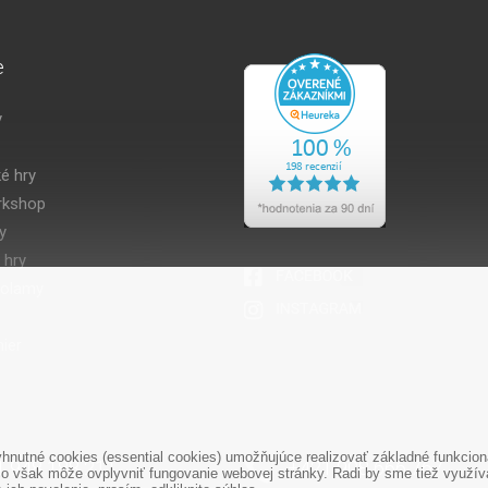
e
y
é hry
kshop
y
 hry
volamy
ier
nutné cookies (essential cookies) umožňujúce realizovať základné funkciona
1 948 188 211
+421 908 666 767
o však môže ovplyvniť fungovanie webovej stránky. Radi by sme tiež využíval