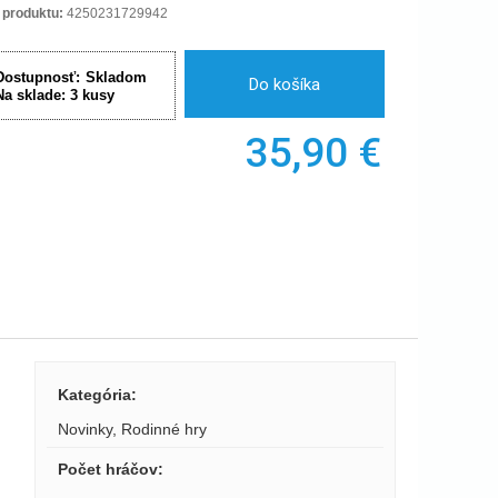
 produktu:
4250231729942
Dostupnosť:
Skladom
Do košíka
Na sklade:
3
kusy
35,90
€
Kategória
:
Novinky
,
Rodinné hry
Počet hráčov
: