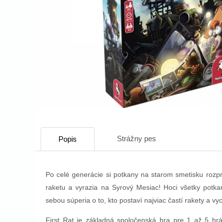
Strážny pes
Popis
Po celé generácie si potkany na starom smetisku rozpr
raketu a vyrazia na Syrový Mesiac! Hoci všetky potkan
sebou súperia o to, kto postaví najviac častí rakety a vyc
First Rat je základná spoločenská hra pre 1 až 5 h