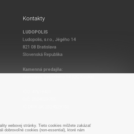
Kontakty
LUDOPOLIS
Ludopolis, s.r.o., Jégého 14
821 08 Bratislava
Slovenská Republika
Kamenná predajňa:
Bratislava, Seberíniho 14 (OC Kocka)
IČO: 47619431
DIČ: 2024029755
IČ DPH: SK 2024029755
lity webovej stránky. Tieto cookies môžete zakázať
ludopolis@ludopolis.sk
i dobrovoľné cookies (non-essential), ktoré nám