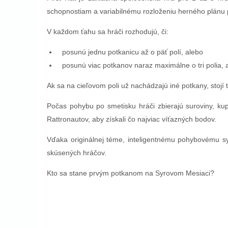
schopnostiam a variabilnému rozloženiu herného plánu 
V každom ťahu sa hráči rozhodujú, či:
posunú jednu potkanicu až o päť polí, alebo
posunú viac potkanov naraz maximálne o tri polia, 
Ak sa na cieľovom poli už nachádzajú iné potkany, stojí
Počas pohybu po smetisku hráči zbierajú suroviny, kup
Rattronautov, aby získali čo najviac víťazných bodov.
Vďaka originálnej téme, inteligentnému pohybovému sys
skúsených hráčov.
Kto sa stane prvým potkanom na Syrovom Mesiaci?