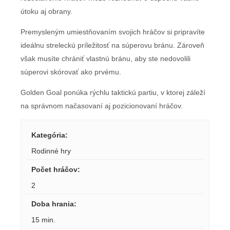
útoku aj obrany.
Premysleným umiestňovaním svojich hráčov si pripravíte
ideálnu streleckú príležitosť na súperovu bránu. Zároveň
však musíte chrániť vlastnú bránu, aby ste nedovolili
súperovi skórovať ako prvému.
Golden Goal ponúka rýchlu taktickú partiu, v ktorej záleží
na správnom načasovaní aj pozicionovaní hráčov.
Kategória
:
Rodinné hry
Počet hráčov
:
2
Doba hrania
:
15 min.