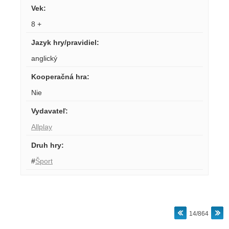
Vek
:
8 +
Jazyk hry/pravidiel
:
anglický
Kooperačná hra
:
Nie
Vydavateľ
:
Allplay
Druh hry
:
#
Šport
14/864