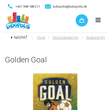
+421 948 188 211
ludopolis@ludopolis.sk
NASPÄŤ
⋮
/
/
Úvod
Spoločenské Hry
Rodinné Hry
Golden Goal