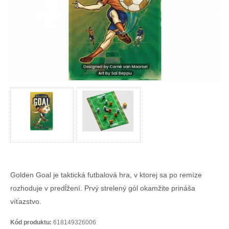
Golden Goal je taktická futbalová hra, v ktorej sa po remíze
rozhoduje v predĺžení. Prvý strelený gól okamžite prináša
víťazstvo.
Kód produktu:
618149326006