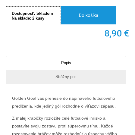
Dostupnosť:
Skladom
Do košíka
Na sklade:
2
kusy
8,90
€
Popis
Strážny pes
Golden Goal vás prenesie do napínavého futbalového
predĺženia, kde jediný gól rozhodne o víťazovi zápasu.
Z malej krabičky rozložíte celé futbalové ihrisko a
postavíte svoju zostavu proti súperovmu tímu. Každé
rozostavenie hráčov môže rozhodnúť o úspechu vášho