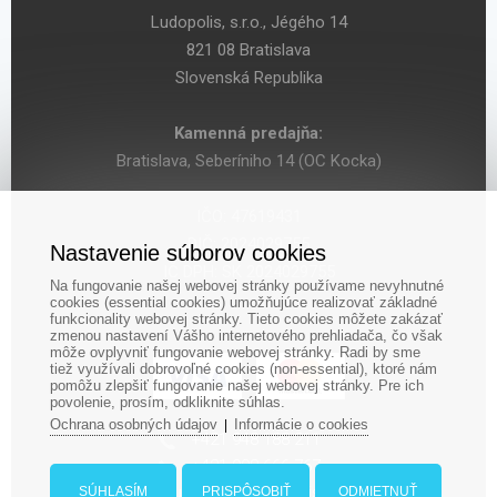
Ludopolis, s.r.o., Jégého 14
821 08 Bratislava
Slovenská Republika
Kamenná predajňa:
Bratislava, Seberíniho 14 (OC Kocka)
IČO: 47619431
DIČ: 2024029755
Nastavenie súborov cookies
IČ DPH: SK 2024029755
Na fungovanie našej webovej stránky používame nevyhnutné
cookies (essential cookies) umožňujúce realizovať základné
funkcionality webovej stránky. Tieto cookies môžete zakázať
zmenou nastavení Vášho internetového prehliadača, čo však
môže ovplyvniť fungovanie webovej stránky. Radi by sme
tiež využívali dobrovoľné cookies (non-essential), ktoré nám
pomôžu zlepšiť fungovanie našej webovej stránky. Pre ich
povolenie, prosím, odkliknite súhlas.
Ochrana osobných údajov
Informácie o cookies
|
‎+421 948 188 211
+421 908 666 767
ludopolis@ludopolis.sk
SÚHLASÍM
PRISPÔSOBIŤ
ODMIETNUŤ