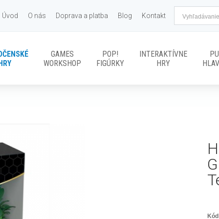
Úvod
O nás
Doprava a platba
Blog
Kontakt
OČENSKÉ
GAMES
POP!
INTERAKTÍVNE
PU
HRY
WORKSHOP
FIGÚRKY
HRY
HLA
H
G
T
Kód