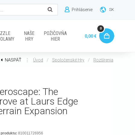
Prihlásenie
SK
0
ZZLE
NAŠE
POŽIČOVŇA
0,00 €
VOLAMY
HRY
HIER
NASPÄŤ
⋮
/
/
Úvod
Spoločenské Hry
Rozšírenia
eroscape: The
rove at Laurs Edge
errain Expansion
 produktu:
810011726956