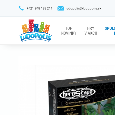
+421 948 188 211
ludopolis@ludopolis.sk
TOP
HRY
SPOL
NOVINKY
V AKCII