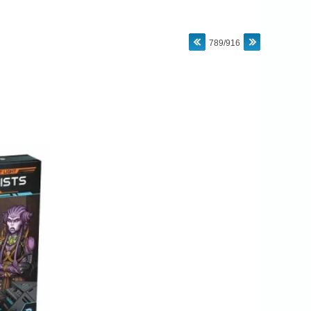
789/916