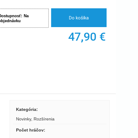
Dostupnosť:
Na
Do košíka
objednávku
47,90
€
Kategória
:
Novinky
,
Rozšírenia
Počet hráčov
: