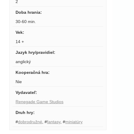
2
Doba hrania
:
30-60 min.
Vek
:
14 +
Jazyk hry/pravidiel
:
anglický
Kooperačná hra
:
Nie
Vydavateľ
:
Renegade Game Studios
Druh hry
:
#
dobrodružné
,
#
fantasy
,
#
miniatúry