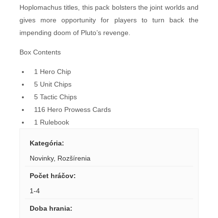
Hoplomachus titles, this pack bolsters the joint worlds and
gives more opportunity for players to turn back the
impending doom of Pluto’s revenge.
Box Contents
1 Hero Chip
5 Unit Chips
5 Tactic Chips
116 Hero Prowess Cards
1 Rulebook
Kategória
:
Novinky
,
Rozšírenia
Počet hráčov
:
1-4
Doba hrania
: