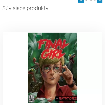
907/916
Súvisiace produkty