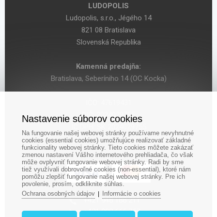
LUDOPOLIS
Ludopolis, s.r.o., Jégého 14
821 08 Bratislava
Slovenská Republika
Kamenná predajňa:
Bratislava, Seberíniho 14 (OC Kocka)
IČO: 47619431
DIČ: 2024029755
Nastavenie súborov cookies
IČ DPH: SK 2024029755
Na fungovanie našej webovej stránky používame nevyhnutné
cookies (essential cookies) umožňujúce realizovať základné
funkcionality webovej stránky. Tieto cookies môžete zakázať
zmenou nastavení Vášho internetového prehliadača, čo však
môže ovplyvniť fungovanie webovej stránky. Radi by sme
tiež využívali dobrovoľné cookies (non-essential), ktoré nám
pomôžu zlepšiť fungovanie našej webovej stránky. Pre ich
povolenie, prosím, odkliknite súhlas.
Ochrana osobných údajov
Informácie o cookies
|
‎+421 948 188 211
+421 908 666 767