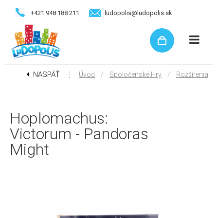
+421 948 188 211
ludopolis@ludopolis.sk
NASPÄŤ
⋮
/
/
Úvod
Spoločenské Hry
Rozšírenia
Hoplomachus:
Victorum - Pandoras
Might