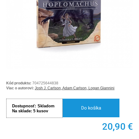
Kód produktu:
704725644838
Viac o autorovi:
Josh J. Carlson, Adam Carlson, Logan Giannini
Dostupnosť:
Skladom
Do košíka
Na sklade:
5
kusov
20,90
€