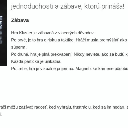
jednoduchosti a zábave, ktorú prináša!
Zábava
Hra Kluster je zábavná z viacerých dôvodov.
Po prvé, je to hra o risku a taktike. Hráči musia premýšľať ak
súpermi.
Po druhé, hra je plná prekvapení. Nikdy neviete, ako sa budú
Každá partička je unikátna.
Po tretie, hra je vizuálne príjemná. Magnetické kamene pôsobi
áči môžu zažívať radosť, keď vyhrajú, frustráciu, keď sa im nedar
.