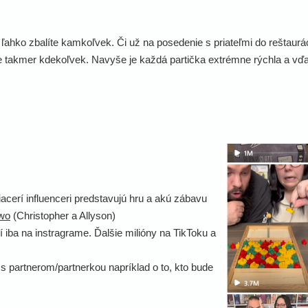
hko zbalíte kamkoľvek. Či už na posedenie s priateľmi do reštaurácie
te takmer kdekoľvek. Navyše je každá partička extrémne rýchla a vďaka
iacerí influenceri predstavujú hru a akú zábavu
wo
(Christopher a Allyson)
dí iba na instragrame. Ďalšie milióny na TikToku a
s partnerom/partnerkou napríklad o to, kto bude