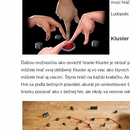
musí hráč
Ludopolis
Kluster
Ďalšou možnosťou ako osviežiť hranie Kluster je skúsiť pr
môžete hrať svoj obľúbený Kluster aj vo viac ako štyroch h
môžete hrať aj viacerí. Štyria hráči na každú krabičku. A
Hrá sa podľa bežných pravidiel, akurát pri umiestňovaní
šnúrku posúvať ako v bežnej her, ale nikdy sa nesmie od