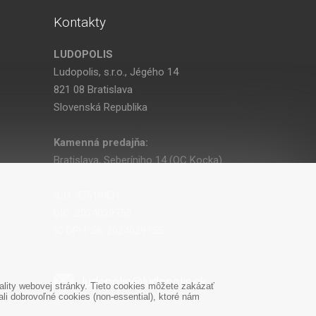
Kontakty
LUDOPOLIS
Ludopolis, s.r.o., Jégého 14
821 08 Bratislava
Slovenská Republika
Kamenná predajňa:
Bratislava, Seberíniho 14 (OC Kocka)
IČO: 47619431
DIČ: 2024029755
IČ DPH: SK 2024029755
ludopolis@ludopolis.sk
lity webovej stránky. Tieto cookies môžete zakázať
i dobrovoľné cookies (non-essential), ktoré nám