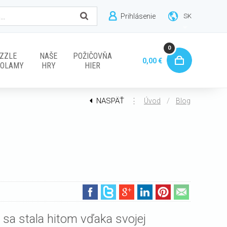
Prihlásenie
SK
0
ZZLE
NAŠE
POŽIČOVŇA
0,00 €
VOLAMY
HRY
HIER
NASPÄŤ
⋮
/
Úvod
Blog
á sa stala hitom vďaka svojej