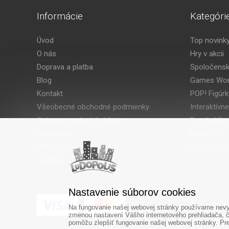
Informácie
Kategóri
Úvod
Top novink
O nás
Hry v akcii
Doprava a platba
Spoločensk
Blog
Games Wor
Kontakt
POP! Figúrk
Všeobecné obchodné podmienky
Interaktívne
Ochrana osobných údajov
Puzzle Hla
Newsletter
Naše hry
Prihlásenie
Požičovňa h
Cookies
Nastavenie súborov cookies
‎+42
Na fungovanie našej webovej stránky používame nevyh
zmenou nastavení Vášho internetového prehliadača, č
pomôžu zlepšiť fungovanie našej webovej stránky. Pre 