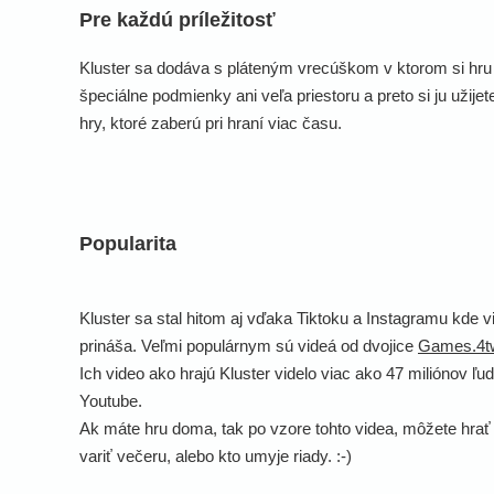
Pre každú príležitosť
Kluster sa dodáva s pláteným vrecúškom v ktorom si hru ľa
špeciálne podmienky ani veľa priestoru a preto si ju užije
hry, ktoré zaberú pri hraní viac času.
Popularita
Kluster sa stal hitom aj vďaka Tiktoku a Instagramu kde v
prináša. Veľmi populárnym sú videá od dvojice
Games.4t
Ich video ako hrajú Kluster videlo viac ako 47 miliónov ľu
Youtube.
Ak máte hru doma, tak po vzore tohto videa, môžete hrať 
variť večeru, alebo kto umyje riady. :-)