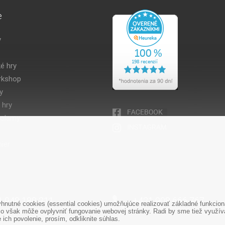
e
y
é hry
kshop
y
 hry
volamy
ier
1 948 188 211
+421 908 666 767
nutné cookies (essential cookies) umožňujúce realizovať základné funkciona
o však môže ovplyvniť fungovanie webovej stránky. Radi by sme tiež využíval
ich povolenie, prosím, odkliknite súhlas.