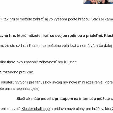
ici, tak hru si môžete zahrať aj vo vyššom počte hráčov. Stačí si k
vnú hru, ktorú môžete hrať so svojou rodinou a priateľmi,
Klust
, že ste už hrali Kluster nespočetne veľa krát a nemá vám čo ďalej p
oľko tipov, ako znásobiť zábavnosť hry Kluster:
 rozšírené pravidlá:
Klusteru vytvorili pre fanúšikov svojej hry nové mini rozšírenie, kto
ete ani sa neprihlasujete).
Stačí ak máte mobil s prístupom na internet a môžete 
renie sa volá
Kluster challange
a pridáva nové úlohy pre hráčov, kto