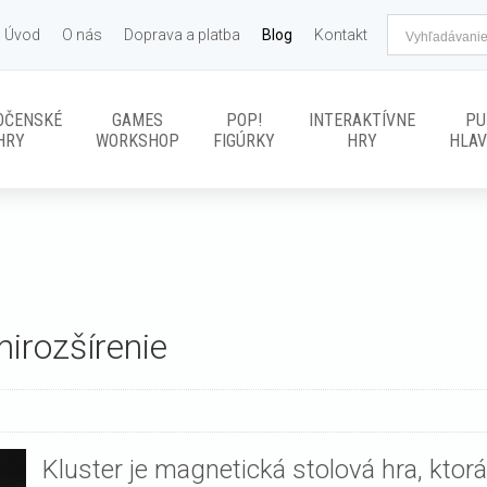
Úvod
O nás
Doprava a platba
Blog
Kontakt
OČENSKÉ
GAMES
POP!
INTERAKTÍVNE
PU
HRY
WORKSHOP
FIGÚRKY
HRY
HLA
nirozšírenie
Kluster je magnetická stolová hra, ktor