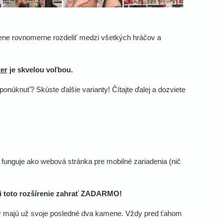
amene rovnomerne rozdeliť medzi všetkých hráčov a
er
je skvelou voľbou.
onúknuť? Skúste ďalšie varianty! Čítajte ďalej a dozviete
ré funguje ako webová stránka pre mobilné zariadenia (nič
si toto rozšírenie zahrať ZADARMO!
rý majú už svoje posledné dva kamene. Vždy pred ťahom