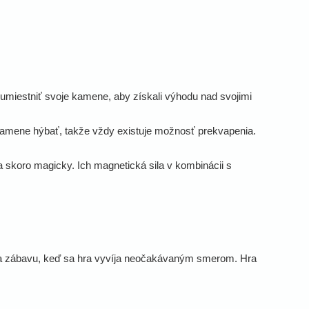
o umiestniť svoje kamene, aby získali výhodu nad svojimi
 kamene hýbať, takže vždy existuje možnosť prekvapenia.
a skoro magicky. Ich magnetická sila v kombinácii s
í, a zábavu, keď sa hra vyvíja neočakávaným smerom. Hra