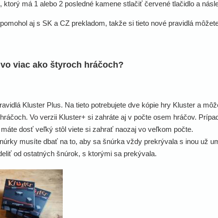
, ktorý má 1 alebo 2 posledné kamene stlačiť červené tlačidlo a nás
 pomohol aj s SK a CZ prekladom, takže si tieto nové pravidlá môžet
 vo viac ako štyroch hráčoch?
avidlá Kluster Plus. Na tieto potrebujete dve kópie hry Kluster a mô
ráčoch. Vo verzii Kluster+ si zahráte aj v počte osem hráčov. Prípadn
k máte dosť veľký stôl viete si zahrať naozaj vo veľkom počte.
 šnúrky musíte dbať na to, aby sa šnúrka vždy prekrývala s inou už 
deliť od ostatných šnúrok, s ktorými sa prekývala.