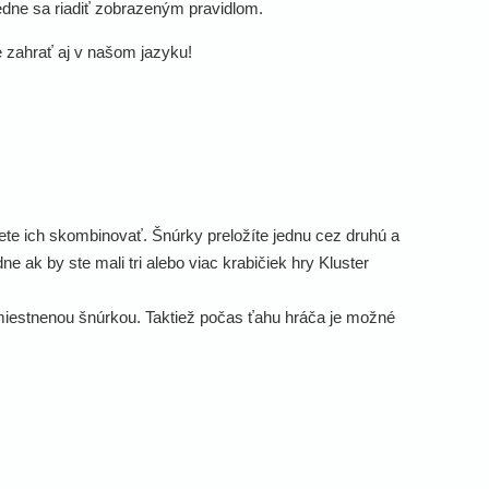
ledne sa riadiť zobrazeným pravidlom.
e zahrať aj v našom jazyku!
žete ich skombinovať. Šnúrky preložíte jednu cez druhú a
e ak by ste mali tri alebo viac krabičiek hry Kluster
umiestnenou šnúrkou. Taktiež počas ťahu hráča je možné