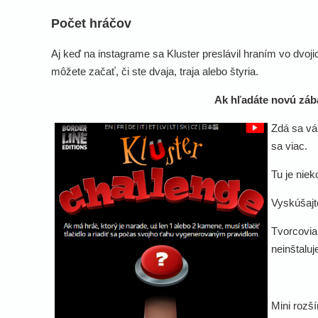
Počet hráčov
Aj keď na instagrame sa Kluster preslávil hraním vo dvoj
môžete začať, či ste dvaja, traja alebo štyria.
Ak hľadáte novú zába
Zdá sa vám
sa viac.
Tu je niek
Vyskúšajte
Tvorcovia 
neinštaluj
Mini rozší