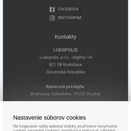
Kontakty
LUDOPOLIS
Ludopolis, s.r.o., Jégého 14
821 08 Bratislava
Slovenská Republika
Kamenná predajňa:
Bratislava, Seberíniho 14 (OC Kocka)
IČO: 47619431
DIČ: 2024029755
Nastavenie súborov cookies
IČ DPH: SK 2024029755
Na fungovanie našej webovej stránky používame nevyhnutné
cookies (essential cookies) umožňujúce realizovať základné