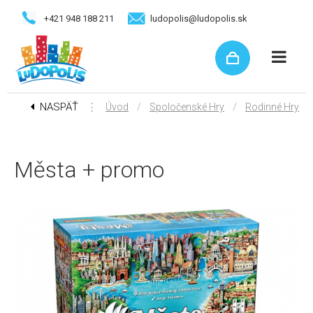
+421 948 188 211
ludopolis@ludopolis.sk
NASPÄŤ
⋮
/
/
Úvod
Spoločenské Hry
Rodinné Hry
Města + promo