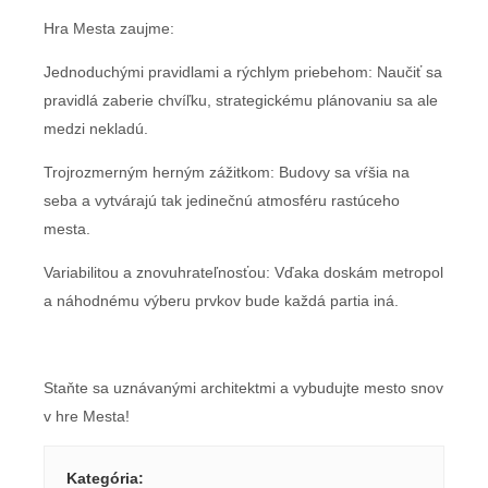
Hra Mesta zaujme:
Jednoduchými pravidlami a rýchlym priebehom: Naučiť sa
pravidlá zaberie chvíľku, strategickému plánovaniu sa ale
medzi nekladú.
Trojrozmerným herným zážitkom: Budovy sa vŕšia na
seba a vytvárajú tak jedinečnú atmosféru rastúceho
mesta.
Variabilitou a znovuhrateľnosťou: Vďaka doskám metropol
a náhodnému výberu prvkov bude každá partia iná.
Staňte sa uznávanými architektmi a vybudujte mesto snov
v hre Mesta!
Kategória
: