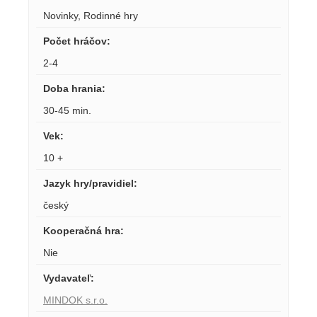
Novinky
,
Rodinné hry
Počet hráčov
:
2-4
Doba hrania
:
30-45 min.
Vek
:
10 +
Jazyk hry/pravidiel
:
český
Kooperačná hra
:
Nie
Vydavateľ
:
MINDOK s.r.o.