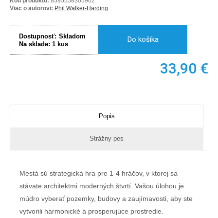
Kód produktu:
8595558305902
Viac o autorovi:
Phil Walker-Harding
Dostupnosť:
Skladom
Do košíka
Na sklade:
1
kus
33,90
€
Popis
Strážny pes
Mestá sú strategická hra pre 1-4 hráčov, v ktorej sa
stávate architektmi moderných štvrtí. Vašou úlohou je
múdro vyberať pozemky, budovy a zaujímavosti, aby ste
vytvorili harmonické a prosperujúce prostredie.