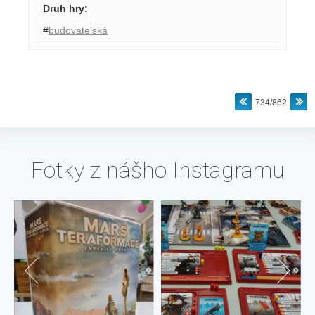
Druh hry
:
#
budovatelská
734/862
Fotky z nášho Instagramu